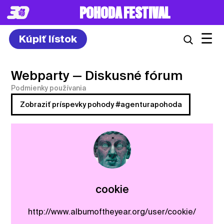
POHODA FESTIVAL
☰
Kúpiť lístok
Webparty
— Diskusné fórum
Podmienky používania
Zobraziť príspevky pohody #agenturapohoda
cookie
http://www.albumoftheyear.org/user/cookie/