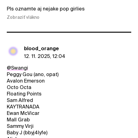
Pls oznamte aj nejake pop girlies
Zobraziť vlákno
blood_orange
12. 11. 2025, 12:04
@Swangi
Peggy Gou (ano, opat)
Avalon Emerson
Octo Octa
Floating Points
Sam Alfred
KAYTRANADA
Ewan McVicar
Mall Grab
Sammy Virji
Baby J (bbyj4lyfe)