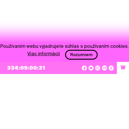
Používaním webu vyjadrujete súhlas s používaním cookies.
Viac informácií
Rozumiem
334:09:00:31
W
NEWSLETTER
Prihlásiť sa
Súhlasím so zapísaním mojej e-mailovej adresy do Pohoda Newslettra a využívaním
na marketingové účely.