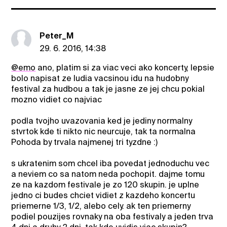
Peter_M
29. 6. 2016, 14:38
@emo
ano, platim si za viac veci ako koncerty, lepsie
bolo napisat ze ludia vacsinou idu na hudobny
festival za hudbou a tak je jasne ze jej chcu pokial
mozno vidiet co najviac
podla tvojho uvazovania ked je jediny normalny
stvrtok kde ti nikto nic neurcuje, tak ta normalna
Pohoda by trvala najmenej tri tyzdne :)
s ukratenim som chcel iba povedat jednoduchu vec
a neviem co sa natom neda pochopit. dajme tomu
ze na kazdom festivale je zo 120 skupin. je uplne
jedno ci budes chciet vidiet z kazdeho koncertu
priemerne 1/3, 1/2, alebo cely. ak ten priemerny
podiel pouzijes rovnaky na oba festivaly a jeden trva