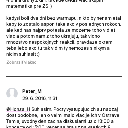
4 dni a druhy 2 dni, tak kde uvidis viac skupin?
matematika pre ZS :)
kedysi boli dva dni bez warmupu. nikto by nenamietal
keby to zostalo aspon take ako v poslednych rokoch.
ale ked nas najprv potesia ze mozeme toho vidiet
viac a potom nam z toho ukrajuju, tak vidno
mnozstvo nespokojnych reakcii. pravdaze okrem
teba lebo ako tu tak vidim ty nemozes s nikym a
nicim suhlasit :)
Zobraziť vlákno
Peter_M
29. 6. 2016, 11:31
@Honza_H
Suhlasim. Pocty vystupujucich su naozaj
dost podobne, len o velmi malo viac je ich v Ostrave.
Tam aj uvodny den zacina diskusiami uz o 13:00 a
koncerty od 15:00, vecer sa hra uz na vsetkych 9