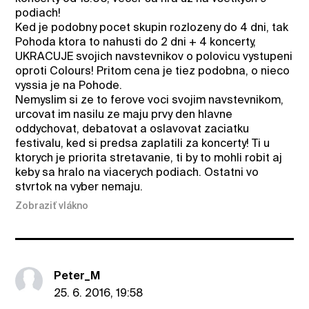
podiach!
Ked je podobny pocet skupin rozlozeny do 4 dni, tak
Pohoda ktora to nahusti do 2 dni + 4 koncerty,
UKRACUJE svojich navstevnikov o polovicu vystupeni
oproti Colours! Pritom cena je tiez podobna, o nieco
vyssia je na Pohode.
Nemyslim si ze to ferove voci svojim navstevnikom,
urcovat im nasilu ze maju prvy den hlavne
oddychovat, debatovat a oslavovat zaciatku
festivalu, ked si predsa zaplatili za koncerty! Ti u
ktorych je priorita stretavanie, ti by to mohli robit aj
keby sa hralo na viacerych podiach. Ostatni vo
stvrtok na vyber nemaju.
Zobraziť vlákno
Peter_M
25. 6. 2016, 19:58