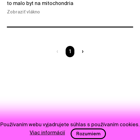
to malo byt na mitochondria
Zobraziť vlákno
Ste na strane
1
Používaním webu vyjadrujete súhlas s používaním cookies.
Viac informácií
Rozumiem