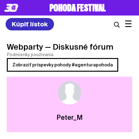
POHODA FESTIVAL
☰
Kúpiť lístok
Webparty
— Diskusné fórum
Podmienky používania
Zobraziť príspevky pohody #agenturapohoda
Peter_M