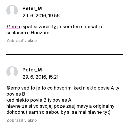
Peter_M
29. 6. 2016, 19:56
@emo
rypat si zacal ty, ja som len napisal ze
suhlasim s Honzom
Zobraziť vlákno
Peter_M
29. 6. 2016, 15:21
@emo
ved to je to co hovorim, ked niekto povie A ty
povies B
ked niekto povie B ty povies A
hlavne ze si vo svojej poze zaujimavy a originalny
dohodnut sam so sebou by si sa mal hlavne ty :)
Zobraziť vlákno