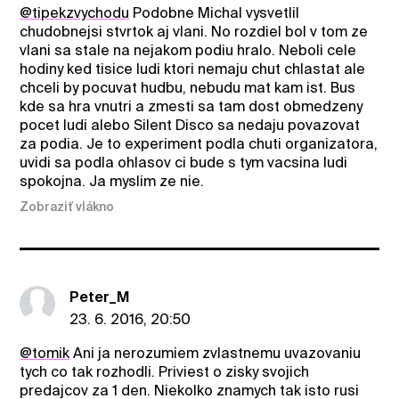
@tipekzvychodu
Podobne Michal vysvetlil
chudobnejsi stvrtok aj vlani. No rozdiel bol v tom ze
vlani sa stale na nejakom podiu hralo. Neboli cele
hodiny ked tisice ludi ktori nemaju chut chlastat ale
chceli by pocuvat hudbu, nebudu mat kam ist. Bus
kde sa hra vnutri a zmesti sa tam dost obmedzeny
pocet ludi alebo Silent Disco sa nedaju povazovat
za podia. Je to experiment podla chuti organizatora,
uvidi sa podla ohlasov ci bude s tym vacsina ludi
spokojna. Ja myslim ze nie.
Zobraziť vlákno
Peter_M
23. 6. 2016, 20:50
@tomik
Ani ja nerozumiem zvlastnemu uvazovaniu
tych co tak rozhodli. Priviest o zisky svojich
predajcov za 1 den. Niekolko znamych tak isto rusi