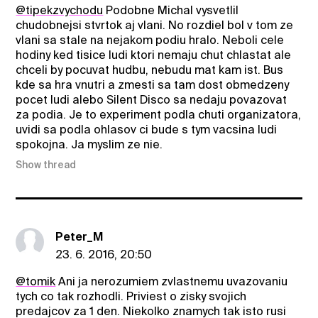
@tipekzvychodu
Podobne Michal vysvetlil
chudobnejsi stvrtok aj vlani. No rozdiel bol v tom ze
vlani sa stale na nejakom podiu hralo. Neboli cele
hodiny ked tisice ludi ktori nemaju chut chlastat ale
chceli by pocuvat hudbu, nebudu mat kam ist. Bus
kde sa hra vnutri a zmesti sa tam dost obmedzeny
pocet ludi alebo Silent Disco sa nedaju povazovat
za podia. Je to experiment podla chuti organizatora,
uvidi sa podla ohlasov ci bude s tym vacsina ludi
spokojna. Ja myslim ze nie.
Show thread
Peter_M
23. 6. 2016, 20:50
@tomik
Ani ja nerozumiem zvlastnemu uvazovaniu
tych co tak rozhodli. Priviest o zisky svojich
predajcov za 1 den. Niekolko znamych tak isto rusi