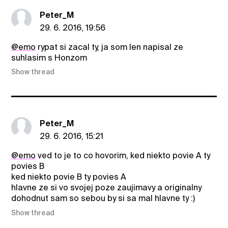
Peter_M
29. 6. 2016, 19:56
@emo
rypat si zacal ty, ja som len napisal ze
suhlasim s Honzom
Show thread
Peter_M
29. 6. 2016, 15:21
@emo
ved to je to co hovorim, ked niekto povie A ty
povies B
ked niekto povie B ty povies A
hlavne ze si vo svojej poze zaujimavy a originalny
dohodnut sam so sebou by si sa mal hlavne ty :)
Show thread