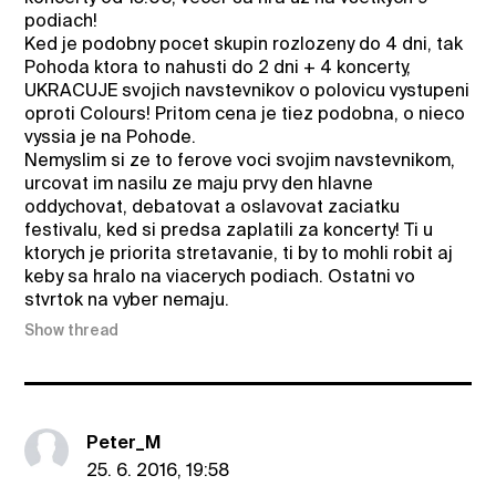
podiach!
Ked je podobny pocet skupin rozlozeny do 4 dni, tak
Pohoda ktora to nahusti do 2 dni + 4 koncerty,
UKRACUJE svojich navstevnikov o polovicu vystupeni
oproti Colours! Pritom cena je tiez podobna, o nieco
vyssia je na Pohode.
Nemyslim si ze to ferove voci svojim navstevnikom,
urcovat im nasilu ze maju prvy den hlavne
oddychovat, debatovat a oslavovat zaciatku
festivalu, ked si predsa zaplatili za koncerty! Ti u
ktorych je priorita stretavanie, ti by to mohli robit aj
keby sa hralo na viacerych podiach. Ostatni vo
stvrtok na vyber nemaju.
Show thread
Peter_M
25. 6. 2016, 19:58