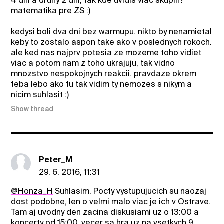
4 dni a druhy 2 dni, tak kde uvidis viac skupin?
matematika pre ZS :)
kedysi boli dva dni bez warmupu. nikto by nenamietal
keby to zostalo aspon take ako v poslednych rokoch.
ale ked nas najprv potesia ze mozeme toho vidiet
viac a potom nam z toho ukrajuju, tak vidno
mnozstvo nespokojnych reakcii. pravdaze okrem
teba lebo ako tu tak vidim ty nemozes s nikym a
nicim suhlasit :)
Show thread
Peter_M
29. 6. 2016, 11:31
@Honza_H
Suhlasim. Pocty vystupujucich su naozaj
dost podobne, len o velmi malo viac je ich v Ostrave.
Tam aj uvodny den zacina diskusiami uz o 13:00 a
koncerty od 15:00, vecer sa hra uz na vsetkych 9