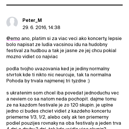
Peter_M
29. 6. 2016, 14:38
@emo
ano, platim si za viac veci ako koncerty, lepsie
bolo napisat ze ludia vacsinou idu na hudobny
festival za hudbou a tak je jasne ze jej chcu pokial
mozno vidiet co najviac
podla tvojho uvazovania ked je jediny normalny
stvrtok kde ti nikto nic neurcuje, tak ta normalna
Pohoda by trvala najmenej tri tyzdne :)
s ukratenim som chcel iba povedat jednoduchu vec
a neviem co sa natom neda pochopit. dajme tomu
ze na kazdom festivale je zo 120 skupin. je uplne
jedno ci budes chciet vidiet z kazdeho koncertu
priemerne 1/3, 1/2, alebo cely. ak ten priemerny
podiel pouzijes rovnaky na oba festivaly a jeden trva