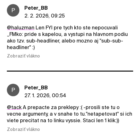
Peter_BB
P
2. 2. 2026, 09:25
@haluzman
Len FYI pre tych kto ste nepocuvali
_FMko: pride s kapelou, a vystupi na hlavnom podiu
ako tzv. sub-headliner, alebo mozno aj "sub-sub-
headliner" :)
Zobraziť vlákno
Peter_BB
P
27. 1. 2026, 00:54
@tack
A prepacte za preklepy :( -prosili ste tu o
vecne argumenty, a v snahe to tu."netapetovat" si ich
viete precitat na to linku vyssie. Staci len 1 klik:))
Zobraziť vlákno