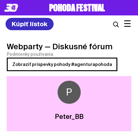
POHODA FESTIVAL
☰
Kúpiť lístok
Webparty
— Diskusné fórum
Podmienky používania
Zobraziť príspevky pohody #agenturapohoda
P
Peter_BB