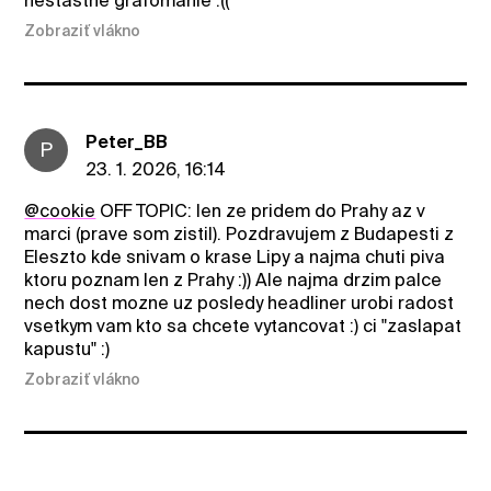
nestastne grafomanie :((
Zobraziť vlákno
Peter_BB
P
23. 1. 2026, 16:14
@cookie
OFF TOPIC: len ze pridem do Prahy az v
marci (prave som zistil). Pozdravujem z Budapesti z
Eleszto kde snivam o krase Lipy a najma chuti piva
ktoru poznam len z Prahy :)) Ale najma drzim palce
nech dost mozne uz posledy headliner urobi radost
vsetkym vam kto sa chcete vytancovat :) ci "zaslapat
kapustu" :)
Zobraziť vlákno