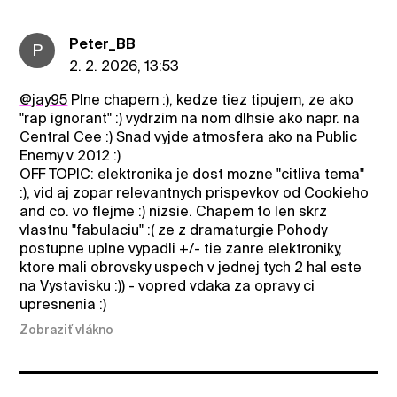
Peter_BB
P
2. 2. 2026, 13:53
@jay95
Plne chapem :), kedze tiez tipujem, ze ako
"rap ignorant" :) vydrzim na nom dlhsie ako napr. na
Central Cee :) Snad vyjde atmosfera ako na Public
Enemy v 2012 :)
OFF TOPIC: elektronika je dost mozne "citliva tema"
:), vid aj zopar relevantnych prispevkov od Cookieho
and co. vo flejme :) nizsie. Chapem to len skrz
vlastnu "fabulaciu" :( ze z dramaturgie Pohody
postupne uplne vypadli +/- tie zanre elektroniky,
ktore mali obrovsky uspech v jednej tych 2 hal este
na Vystavisku :)) - vopred vdaka za opravy ci
upresnenia :)
Zobraziť vlákno