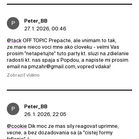
Peter_BB
P
27. 1. 2026, 00:46
@tack
OFF TOPIC Prepacte, ale vnimam to tak,
ze.mare nieco voci mne ako cloveku - velmi Vas
prosim "netapetujte" tuto party kt. sluzi na zdielanie
radosti kt. nas spaja s Popdou, a napiste mi prosim
email na pmzahr@gmail.com,.vopred vdaka!
Zobraziť vlákno
Peter_BB
P
26. 1. 2026, 22:05
@cookie
Dik moc ze mas sily reagovat uprimne,
vecne, a bez dozadovania sa (a "cistej formy