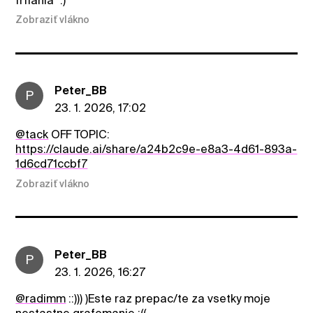
frflania" :)
Zobraziť vlákno
Peter_BB
P
23. 1. 2026, 17:02
@tack
OFF TOPIC:
https://claude.ai/share/a24b2c9e-e8a3-4d61-893a-
1d6cd71ccbf7
Zobraziť vlákno
Peter_BB
P
23. 1. 2026, 16:27
@radimm
::))) )Este raz prepac/te za vsetky moje