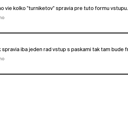
o vie kolko "turniketov" spravia pre tuto formu vstupu...
kno
k spravia iba jeden rad vstup s paskami tak tam bude f
kno