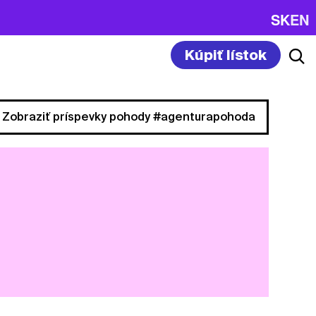
SK
EN
Kúpiť lístok
Zobraziť príspevky pohody #agenturapohoda