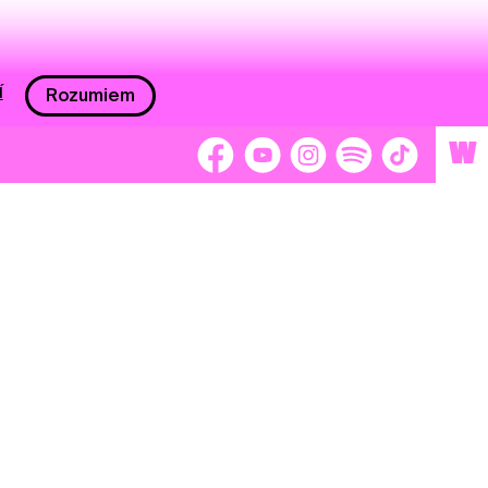
í
Rozumiem
W
 nám 2 %
Brigádnici
Dobrovoľníci
adors
Separátori
tage