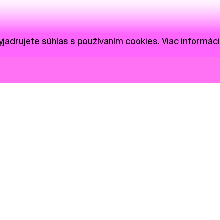
jadrujete súhlas s používaním cookies.
Viac informáci
Novinky
Darujte
Privacy Policy
NGO
Press
Ambass
Gastro
Visual S
Market zóna