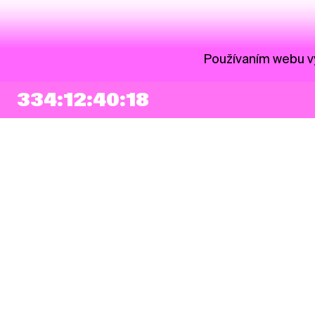
Používaním webu vy
334:12:40:18
NEWSLETTER
Prihlásiť sa
Súhlasím so zapísaním mojej e-mailovej adresy do Pohoda Newslettra a
využívaním na marketingové účely.