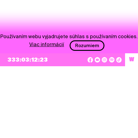
Používaním webu vyjadrujete súhlas s používaním cookies.
Viac informácií
Rozumiem
333:03:12:22
W
NEWSLETTER
Prihlásiť sa
Súhlasím so zapísaním mojej e-mailovej adresy do Pohoda Newslettra a využívaním
na marketingové účely.