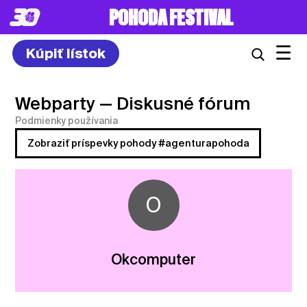
POHODA FESTIVAL
☰
Kúpiť lístok
Webparty
— Diskusné fórum
Podmienky používania
Zobraziť príspevky pohody #agenturapohoda
O
Okcomputer