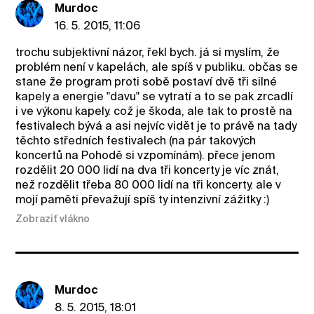
Murdoc
16. 5. 2015, 11:06
trochu subjektivní názor, řekl bych. já si myslím, že
problém není v kapelách, ale spíš v publiku. občas se
stane že program proti sobě postaví dvě tři silné
kapely a energie "davu" se vytratí a to se pak zrcadlí
i ve výkonu kapely. což je škoda, ale tak to prostě na
festivalech bývá a asi nejvíc vidět je to právě na tady
těchto středních festivalech (na pár takových
koncertů na Pohodě si vzpomínám). přece jenom
rozdělit 20 000 lidí na dva tři koncerty je víc znát,
než rozdělit třeba 80 000 lidí na tři koncerty. ale v
mojí paměti převažují spíš ty intenzivní zážitky :)
Zobraziť vlákno
Murdoc
8. 5. 2015, 18:01