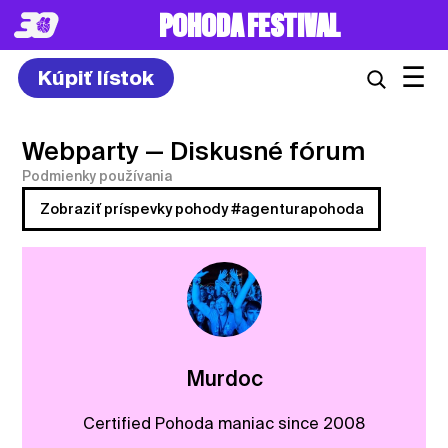
POHODA FESTIVAL
☰
Kúpiť lístok
Webparty
— Diskusné fórum
Podmienky používania
Zobraziť príspevky pohody #agenturapohoda
Murdoc
Certified Pohoda maniac since 2008