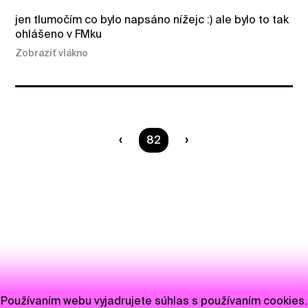
jen tlumočím co bylo napsáno nížejc :) ale bylo to tak
ohlášeno v FMku
Zobraziť vlákno
Ste na strane
82
Používaním webu vyjadrujete súhlas s používaním cookies.