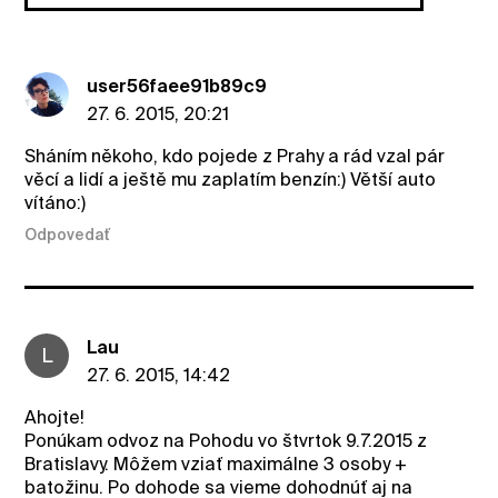
user56faee91b89c9
27. 6. 2015, 20:21
Sháním někoho, kdo pojede z Prahy a rád vzal pár
věcí a lidí a ještě mu zaplatím benzín:) Větší auto
vítáno:)
Odpovedať
Lau
L
27. 6. 2015, 14:42
Ahojte!
Ponúkam odvoz na Pohodu vo štvrtok 9.7.2015 z
Bratislavy. Môžem vziať maximálne 3 osoby +
batožinu. Po dohode sa vieme dohodnúť aj na