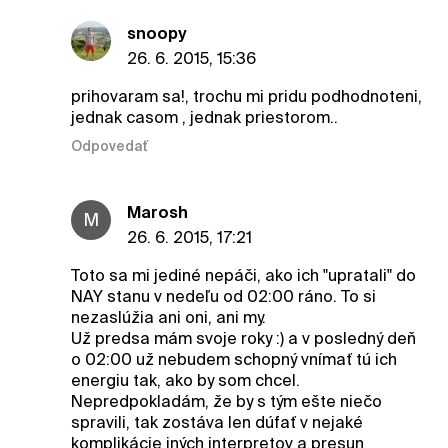
snoopy
26. 6. 2015, 15:36
prihovaram sa!, trochu mi pridu podhodnoteni,
jednak casom , jednak priestorom..
Odpovedať
Marosh
M
26. 6. 2015, 17:21
Toto sa mi jediné nepáči, ako ich "upratali" do
NAY stanu v nedeľu od 02:00 ráno. To si
nezaslúžia ani oni, ani my.
Už predsa mám svoje roky :) a v posledný deň
o 02:00 už nebudem schopný vnímať tú ich
energiu tak, ako by som chcel.
Nepredpokladám, že by s tým ešte niečo
spravili, tak zostáva len dúfať v nejaké
komplikácie iných interpretov a presun