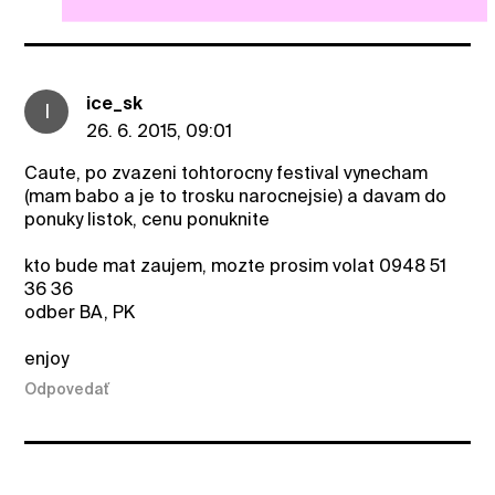
ice_sk
I
26. 6. 2015, 09:01
Caute, po zvazeni tohtorocny festival vynecham
(mam babo a je to trosku narocnejsie) a davam do
ponuky listok, cenu ponuknite
kto bude mat zaujem, mozte prosim volat 0948 51
36 36
odber BA, PK
enjoy
Odpovedať