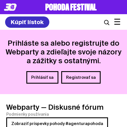
8. – 10.7.2027
☰
Kúpiť lístok
Prihláste sa alebo registrujte do
Webparty a zdieľajte svoje názory
a zážitky s ostatnými.
Prihlásiť sa
Registrovať sa
Webparty
— Diskusné fórum
Podmienky používania
Zobraziť príspevky pohody #agenturapohoda