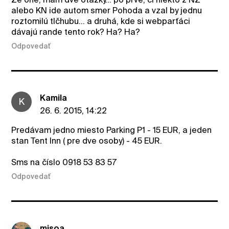
alebo KN ide autom smer Pohoda a vzal by jednu
roztomilú tlčhubu... a druhá, kde si webparťáci
dávajú rande tento rok? Ha? Ha?
Odpovedať
Kamila
K
26. 6. 2015, 14:22
Predávam jedno miesto Parking P1 - 15 EUR, a jeden
stan Tent Inn ( pre dve osoby) - 45 EUR.
Sms na číslo 0918 53 83 57
Odpovedať
misoa