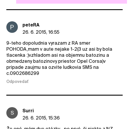
peteRA
26. 6. 2015, 16:55
9-teho dopoludnia vyrazam z RA smer
POHODA,mam v aute nejake 1-2(3 uz asi by bola
tlacenka :)vzhladom asi na objemnu batozinu a
obmedzeny batozinovy priestor Opel Corsa)v
pripade zaujmu sa ozvite ludkovia SMS na
c.0902686299
Odpovedať
Surri
S
26. 6. 2015, 15:36
Že oné, mám dve otázky... po prvé, či niekto z NZ