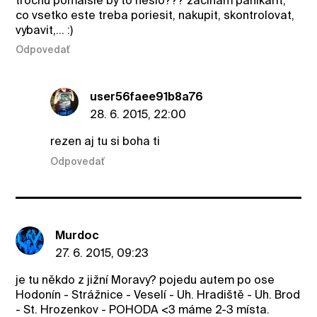
trochu pomalsie by to neslo??? zacinam panikarit,
co vsetko este treba poriesit, nakupit, skontrolovat,
vybavit,... :)
Odpovedať
user56faee91b8a76
28. 6. 2015, 22:00
rezen aj tu si boha ti
Odpovedať
Murdoc
27. 6. 2015, 09:23
je tu někdo z jižní Moravy? pojedu autem po ose
Hodonín - Strážnice - Veselí - Uh. Hradiště - Uh. Brod
- St. Hrozenkov - POHODA <3 máme 2-3 místa.