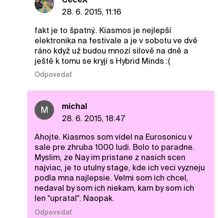
28. 6. 2015, 11:16
fakt je to špatný.. Kiasmos je nejlepší
elektronika na festivale a je v sobotu ve dvě
ráno když už budou mnozí silově na dně a
ještě k tomu se kryjí s Hybrid Minds :(
Odpovedať
michal
M
28. 6. 2015, 18:47
Ahojte. Kiasmos som videl na Eurosonicu v
sale pre zhruba 1000 ludi. Bolo to paradne.
Myslim, ze Nay im pristane z nasich scen
najviac, je to utulny stage, kde ich veci vyzneju
podla mna najlepsie. Velmi som ich chcel,
nedaval by som ich niekam, kam by som ich
len "upratal". Naopak.
Odpovedať