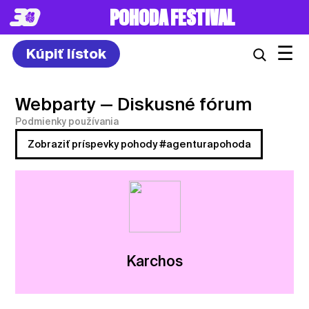
POHODA FESTIVAL
☰
Kúpiť lístok
Webparty
— Diskusné fórum
Podmienky používania
Zobraziť príspevky pohody #agenturapohoda
Karchos