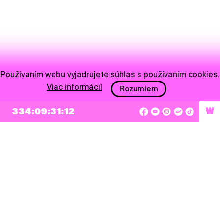
Používaním webu vyjadrujete súhlas s používaním cookies.
Viac informácií
Rozumiem
334:09:31:12
W
NEWSLETTER
Prihlásiť sa
Súhlasím so zapísaním mojej e-mailovej adresy do Pohoda Newslettra a využívaním
na marketingové účely.