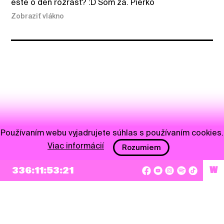
este o den rozrast? :D Som za. Pierko
Zobraziť vlákno
Používaním webu vyjadrujete súhlas s používaním cookies.
Viac informácií
Rozumiem
336:11:53:21
W
NEWSLETTER
Prihlásiť sa
Súhlasím so zapísaním mojej e-mailovej adresy do Pohoda Newslettra a využívaním