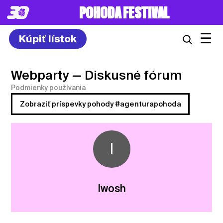
POHODA FESTIVAL
☰
Kúpiť lístok
Webparty
— Diskusné fórum
Podmienky používania
Zobraziť príspevky pohody #agenturapohoda
I
Iwosh