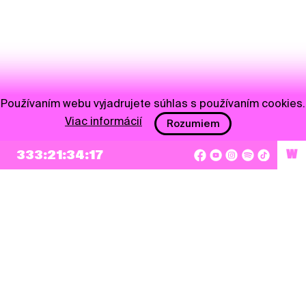
Používaním webu vyjadrujete súhlas s používaním cookies.
Viac informácií
Rozumiem
333:21:34:17
W
NEWSLETTER
Prihlásiť sa
Súhlasím so zapísaním mojej e-mailovej adresy do Pohoda Newslettra a využívaním
na marketingové účely.