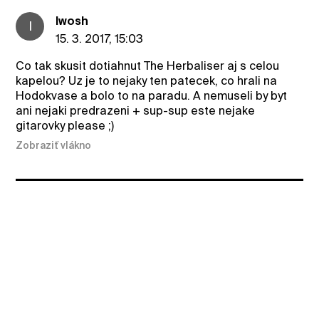
Iwosh
I
15. 3. 2017, 15:03
Co tak skusit dotiahnut The Herbaliser aj s celou
kapelou? Uz je to nejaky ten patecek, co hrali na
Hodokvase a bolo to na paradu. A nemuseli by byt
ani nejaki predrazeni + sup-sup este nejake
gitarovky please ;)
Zobraziť vlákno