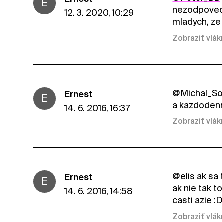
E
nezodpovedn
12. 3. 2020, 10:29
mladych, ze
Zobraziť vlá
@Michal_So
Ernest
E
a kazdodenn
14. 6. 2016, 16:37
Zobraziť vlá
@elis
ak sa 
Ernest
E
ak nie tak t
14. 6. 2016, 14:58
casti azie :
Zobraziť vlá