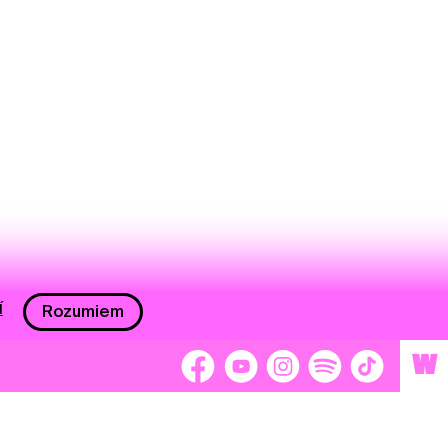
í
Rozumiem
W