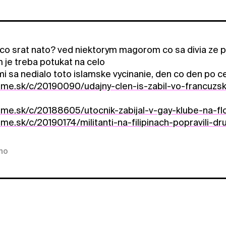
co srat nato? ved niektorym magorom co sa divia ze pr
 je treba potukat na celo
i sa nedialo toto islamske vycinanie, den co den po ce
.sme.sk/c/20190090/udajny-clen-is-zabil-vo-francuzsk
.sme.sk/c/20188605/utocnik-zabijal-v-gay-klube-na-flo
.sme.sk/c/20190174/militanti-na-filipinach-popravili
kno