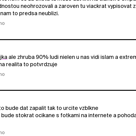
ostou neohrozovali a zaroven tu viackrat vypisovat ze
 nam to predsa neublizi.
kno
jka
ale zhruba 90% ludi nielen u nas vidi islam a extre
a realita to potvrdzuje
kno
to bude dat zapalit tak to urcite vzblkne
o bude stokrat ocikane s fotkami na internete a pohoda
D
kno