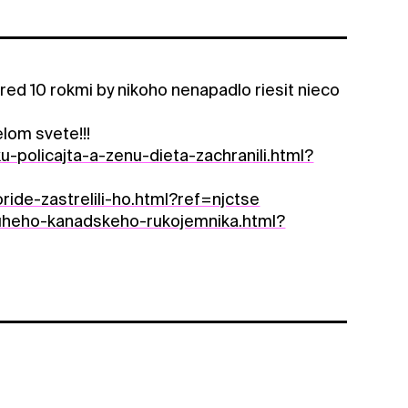
ed 10 rokmi by nikoho nenapadlo riesit nieco
lom svete!!!
u-policajta-a-zenu-dieta-zachranili.html?
ride-zastrelili-ho.html?ref=njctse
-druheho-kanadskeho-rukojemnika.html?