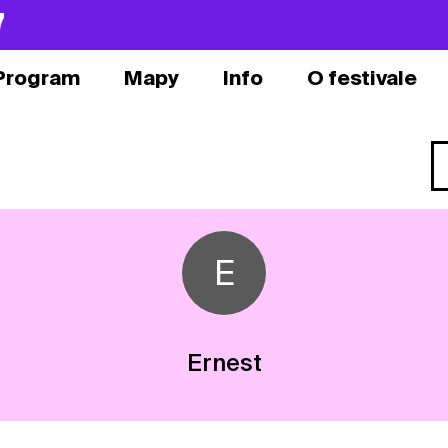
7
Program
Mapy
Info
O festivale
E
Ernest