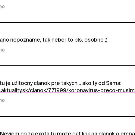
kno
ano nepozname, tak neber to pls. osobne ;)
kno
tu je užitocny clanok pre takych... ako ty od Sama:
.aktuality.sk/clanok/771999/koronavirus-preco-musi
kno
Neviem co za exota tu moze dat link na clanok o empat