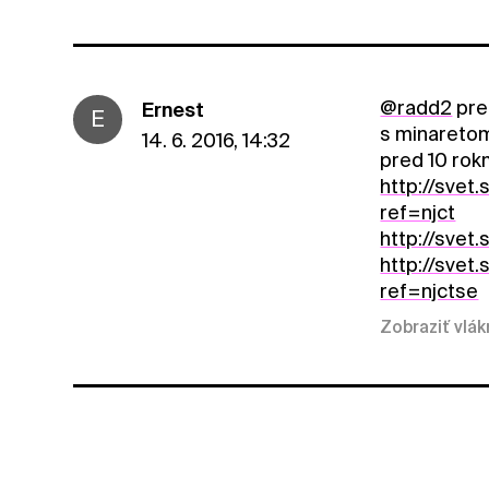
@radd2
pre
Ernest
E
s minaretom
14. 6. 2016, 14:32
pred 10 rokm
http://svet
ref=njct
http://svet
http://svet
ref=njctse
Zobraziť vlá