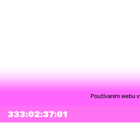
Používaním webu vy
333:02:37:01
NEWSLETTER