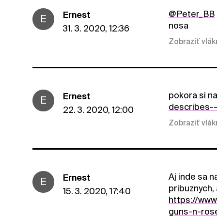
@Peter_BB
Ernest
E
nosa
31. 3. 2020, 12:36
Zobraziť vlá
pokora si na
Ernest
E
describes--
22. 3. 2020, 12:00
Zobraziť vlá
Aj inde sa n
Ernest
E
pribuznych, 
15. 3. 2020, 17:40
https://www
guns-n-ros