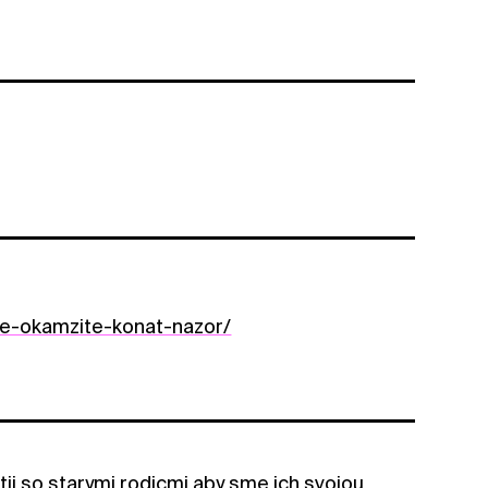
me-okamzite-konat-nazor/
ii so starymi rodicmi aby sme ich svojou