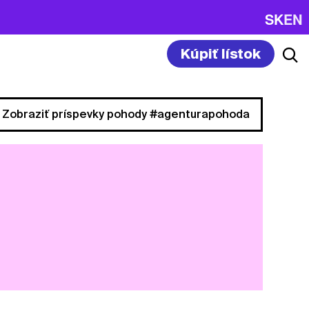
SK
EN
Kúpiť lístok
Zobraziť príspevky pohody #agenturapohoda