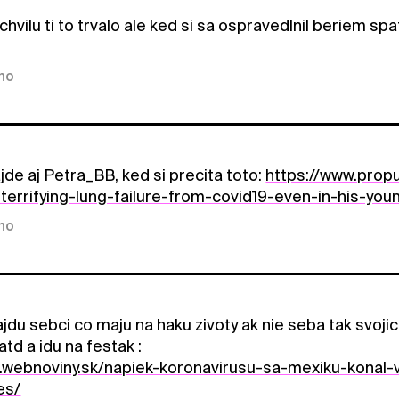
chvilu ti to trvalo ale ked si sa ospravedlnil beriem spat
kno
jde aj Petra_BB, ked si precita toto:
https://www.propu
terrifying-lung-failure-from-covid19-even-in-his-you
kno
ajdu sebci co maju na haku zivoty ak nie seba tak svojic
atd a idu na festak :
.webnoviny.sk/napiek-koronavirusu-sa-mexiku-konal-v
es/