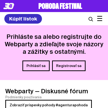
POHODA FESTIVAL
☰
Kúpiť lístok
Prihláste sa alebo registrujte do
Webparty a zdieľajte svoje názory
a zážitky s ostatnými.
Prihlásiť sa
Registrovať sa
Webparty
— Diskusné fórum
Podmienky používania
Zobraziť príspevky pohody #agenturapohoda