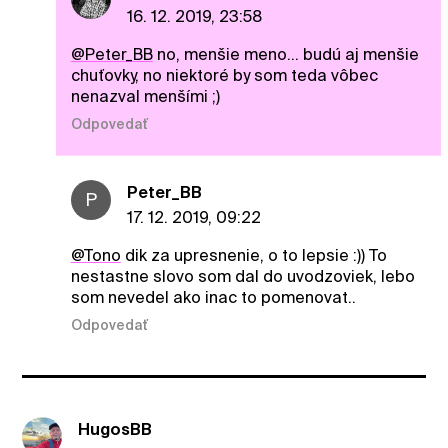
16. 12. 2019, 23:58
@Peter_BB
no, menšie meno... budú aj menšie
chuťovky, no niektoré by som teda vôbec
nenazval menšími ;)
Odpovedať
Peter_BB
P
17. 12. 2019, 09:22
@Tono
dik za upresnenie, o to lepsie :)) To
nestastne slovo som dal do uvodzoviek, lebo
som nevedel ako inac to pomenovat..
Odpovedať
HugosBB