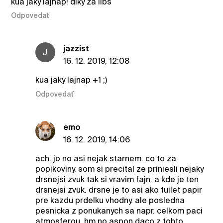
kua jaky lajnap! diky za libs
Odpovedať
jazzist
J
16. 12. 2019, 12:08
kua jaky lajnap +1 ;)
Odpovedať
emo
16. 12. 2019, 14:06
ach. jo no asi nejak starnem. co to za
popikoviny. som si precital ze priniesli nejaky
drsnejsi zvuk tak si vravim fajn. a kde je ten
drsnejsi zvuk. drsne je to asi ako tuilet papir
pre kazdu prdelku vhodny. ale posledna
pesnicka z ponukanych sa napr. celkom paci
atmosferou. hm no aspon daco z tohto