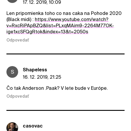
17. 12. 2019, 10:09
Len pripomienka toho co nas caka na Pohode 2020
(Black midi) :
https://www.youtube.com/watch?
v=RxcRiPApBZQ&list=PLxqMAim9-2264M77OK-
ige1xcSFQgRtok&index=13&t=2050s
Odpovedať
ShapeIess
S
16. 12. 2019, 21:25
Čo tak Anderson .Paak? V lete bude v Európe.
Odpovedať
casovac