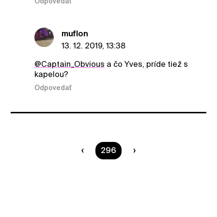
Odpovedať
muflon
13. 12. 2019, 13:38
@Captain_Obvious
a čo Yves, príde tiež s
kapelou?
Odpovedať
Ste na strane
296