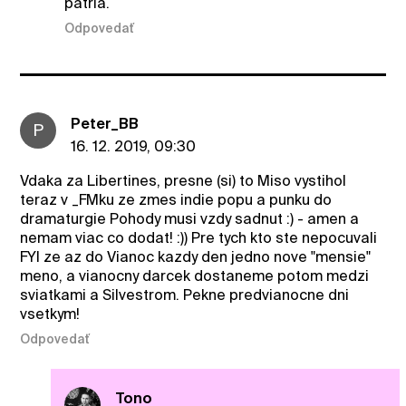
patria.
Odpovedať
Peter_BB
P
16. 12. 2019, 09:30
Vdaka za Libertines, presne (si) to Miso vystihol
teraz v _FMku ze zmes indie popu a punku do
dramaturgie Pohody musi vzdy sadnut :) - amen a
nemam viac co dodat! :)) Pre tych kto ste nepocuvali
FYI ze az do Vianoc kazdy den jedno nove "mensie"
meno, a vianocny darcek dostaneme potom medzi
sviatkami a Silvestrom. Pekne predvianocne dni
vsetkym!
Odpovedať
Tono