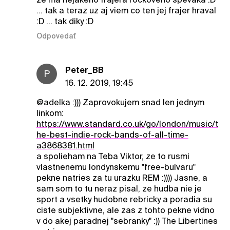
... tak a teraz uz aj viem co ten jej frajer hraval
:D ... tak diky :D
Odpovedať
Peter_BB
P
16. 12. 2019, 19:45
@adelka
:))) Zaprovokujem snad len jednym
linkom:
https://www.standard.co.uk/go/london/music/t
he-best-indie-rock-bands-of-all-time-
a3868381.html
a spolieham na Teba Viktor, ze to rusmi
vlastnenemu londynskemu "free-bulvaru"
pekne natries za tu urazku REM :)))) Jasne, a
sam som to tu neraz pisal, ze hudba nie je
sport a vsetky hudobne rebricky a poradia su
ciste subjektivne, ale zas z tohto pekne vidno
v do akej paradnej "sebranky" :)) The Libertines