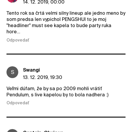
14. 12. 2019, 00:00
Tento rok sa črtá velmi silny lineup ale jedno meno by
som predsa len vypichol PENGSHUI to je moj
"headliner" must see kapela to bude party ruka
hore...
Odpovedať
Swangi
S
13. 12. 2019, 19:30
Veľmi dúfam, že by sa po 2009 mohli vrátiť
Pendulum, s live kapelou by to bola nadhera :)
Odpovedať