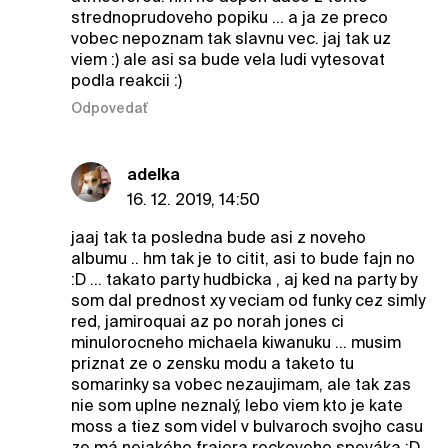
strednoprudoveho popiku ... a ja ze preco
vobec nepoznam tak slavnu vec. jaj tak uz
viem :) ale asi sa bude vela ludi vytesovat
podla reakcii :)
Odpovedať
adelka
16. 12. 2019, 14:50
jaaj tak ta posledna bude asi z noveho
albumu .. hm tak je to citit, asi to bude fajn no
:D ... takato party hudbicka , aj ked na party by
som dal prednost xy veciam od funky cez simly
red, jamiroquai az po norah jones ci
minulorocneho michaela kiwanuku ... musim
priznat ze o zensku modu a taketo tu
somarinky sa vobec nezaujimam, ale tak zas
nie som uplne neznalý, lebo viem kto je kate
moss a tiez som videl v bulvaroch svojho casu
ze má nejakého frajera rockoveho speváka :D