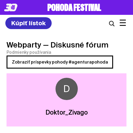
POHODA FESTIVAL
☰
Kúpiť lístok
Webparty
— Diskusné fórum
Podmienky používania
Zobraziť príspevky pohody #agenturapohoda
D
Doktor_Zivago