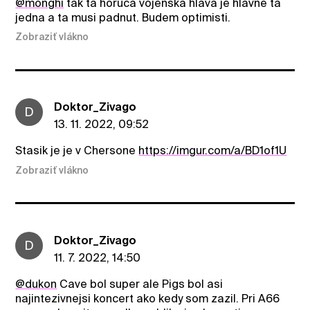
@monghi
tak ta horuca vojenska hlava je hlavne ta
jedna a ta musi padnut. Budem optimisti.
Zobraziť vlákno
Doktor_Zivago
D
13. 11. 2022, 09:52
Stasik je je v Chersone
https://imgur.com/a/BD1of1U
Zobraziť vlákno
Doktor_Zivago
D
11. 7. 2022, 14:50
@dukon
Cave bol super ale Pigs bol asi
najintezivnejsi koncert ako kedy som zazil. Pri A66