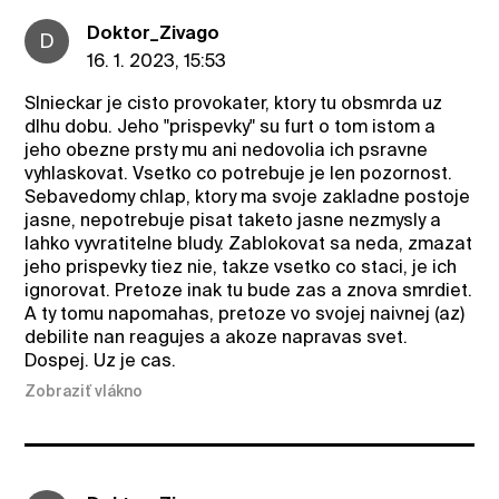
Doktor_Zivago
D
16. 1. 2023, 15:53
Slnieckar je cisto provokater, ktory tu obsmrda uz
dlhu dobu. Jeho "prispevky" su furt o tom istom a
jeho obezne prsty mu ani nedovolia ich psravne
vyhlaskovat. Vsetko co potrebuje je len pozornost.
Sebavedomy chlap, ktory ma svoje zakladne postoje
jasne, nepotrebuje pisat taketo jasne nezmysly a
lahko vyvratitelne bludy. Zablokovat sa neda, zmazat
jeho prispevky tiez nie, takze vsetko co staci, je ich
ignorovat. Pretoze inak tu bude zas a znova smrdiet.
A ty tomu napomahas, pretoze vo svojej naivnej (az)
debilite nan reagujes a akoze napravas svet.
Dospej. Uz je cas.
Zobraziť vlákno