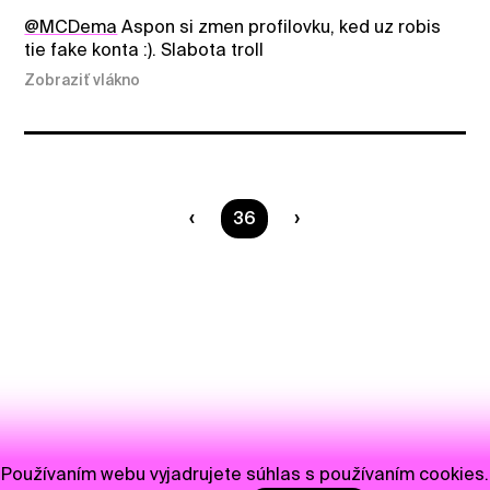
@MCDema
Aspon si zmen profilovku, ked uz robis
tie fake konta :). Slabota troll
Zobraziť vlákno
Ste na strane
36
Používaním webu vyjadrujete súhlas s používaním cookies.