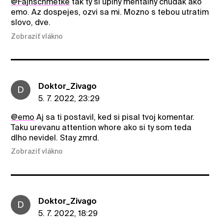
@Fajnschmetke
tak ty si uplny mentalny chudak ako
emo. Az dospejes, ozvi sa mi. Mozno s tebou utratim
slovo, dve.
Zobraziť vlákno
Doktor_Zivago
D
5. 7. 2022, 23:29
@emo
Aj sa ti postavil, ked si pisal tvoj komentar.
Taku urevanu attention whore ako si ty som teda
dlho nevidel. Stay zmrd.
Zobraziť vlákno
Doktor_Zivago
D
5. 7. 2022, 18:29