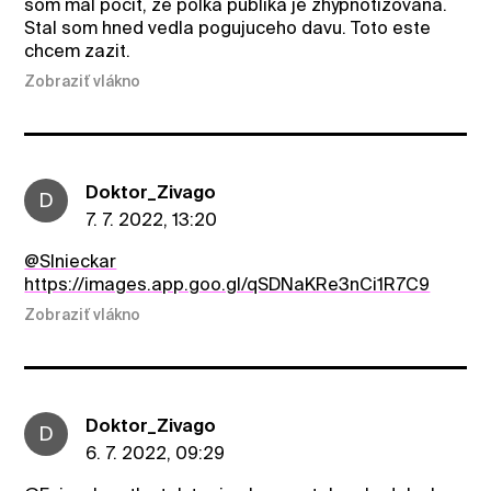
som mal pocit, ze polka publika je zhypnotizovana.
Stal som hned vedla pogujuceho davu. Toto este
chcem zazit.
Zobraziť vlákno
Doktor_Zivago
D
7. 7. 2022, 13:20
@Slnieckar
https://images.app.goo.gl/qSDNaKRe3nCi1R7C9
Zobraziť vlákno
Doktor_Zivago
D
6. 7. 2022, 09:29