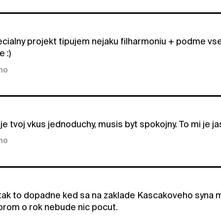
cialny projekt tipujem nejaku filharmoniu + podme vset
 :)
kno
je tvoj vkus jednoduchy, musis byt spokojny. To mi je ja
kno
tak to dopadne ked sa na zaklade Kascakoveho syna 
torom o rok nebude nic pocut.