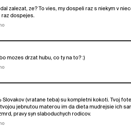
i dal zalezat, ze? To vies, my dospeli raz s niekym v n
 raz dospejes.
kno
bo mozes drzat hubu, co ty na to? :)
kno
Slovakov (vratane teba) su kompletni kokoti. Tvoj foter
 tvojou jebnutou materou im da dieta mudrejsie ich sam
zmrd, pravy syn slaboduchych rodicov.
kno