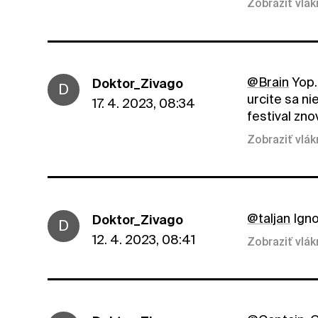
Zobraziť vlá
@Brain
Yop.
Doktor_Zivago
D
urcite sa ni
17. 4. 2023, 08:34
festival zno
Zobraziť vlá
@taljan
Igno
Doktor_Zivago
D
12. 4. 2023, 08:41
Zobraziť vlá