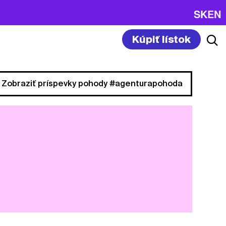
SK
EN
Kúpiť lístok
Zobraziť príspevky pohody #agenturapohoda