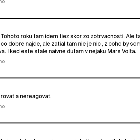
kno
 Tohoto roku tam idem tiez skor zo zotrvacnosti. Ale t
eco dobre najde, ale zatial tam nie je nic , z coho by s
va. I ked este stale naivne dufam v nejaku Mars Volta.
kno
rovat a nereagovat.
kno