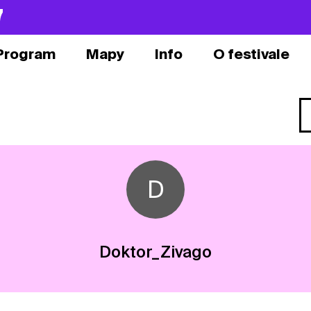
7
Program
Mapy
Info
O festivale
D
Doktor_Zivago