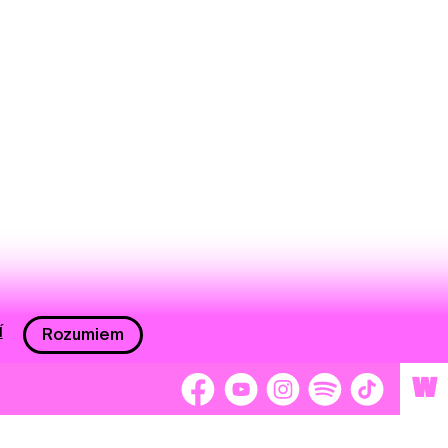
í
Rozumiem
W