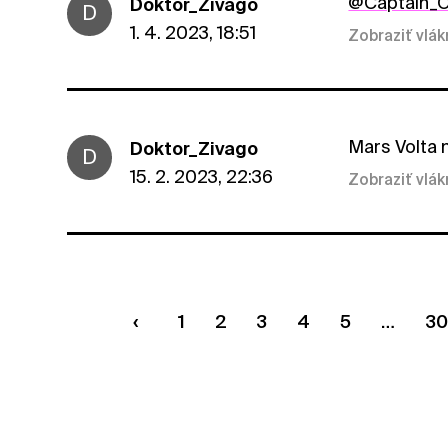
@Captain_O
Doktor_Zivago
D
1. 4. 2023, 18:51
Zobraziť vlá
Mars Volta 
Doktor_Zivago
D
15. 2. 2023, 22:36
Zobraziť vlá
1
2
3
4
5
30