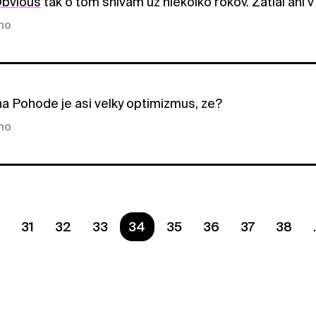
bvious
tak o tom snivam uz niekolko rokov. Zatial ani v
kno
na Pohode je asi velky optimizmus, ze?
kno
31
32
33
Ste na strane
34
35
36
37
38