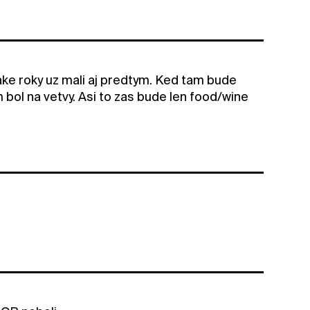
ake roky uz mali aj predtym. Ked tam bude
om bol na vetvy. Asi to zas bude len food/wine