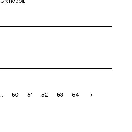
 CR neboli.
50
51
52
53
54