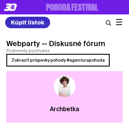
POHODA FESTIVAL
☰
Kúpiť lístok
Webparty
— Diskusné fórum
Podmienky používania
Zobraziť príspevky pohody #agenturapohoda
Archbetka