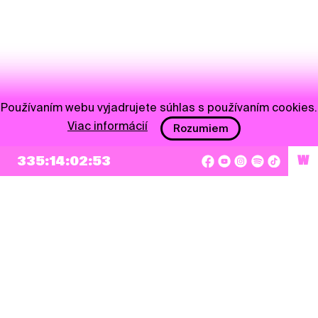
Používaním webu vyjadrujete súhlas s používaním cookies.
Viac informácií
Rozumiem
335:14:02:53
W
NEWSLETTER
Prihlásiť sa
Súhlasím so zapísaním mojej e-mailovej adresy do Pohoda Newslettra a využívaním
na marketingové účely.