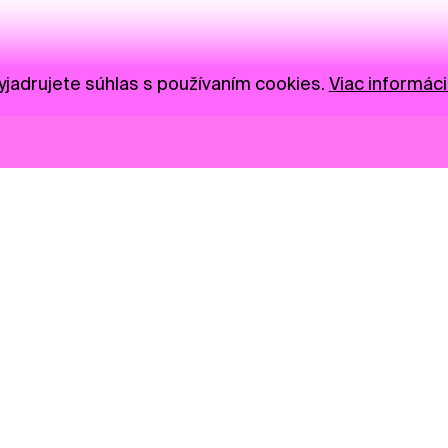
jadrujete súhlas s používaním cookies.
Viac informáci
Novinky
Darujte
Privacy Policy
NGO
Press
Ambass
Gastro
Visual S
Market zóna