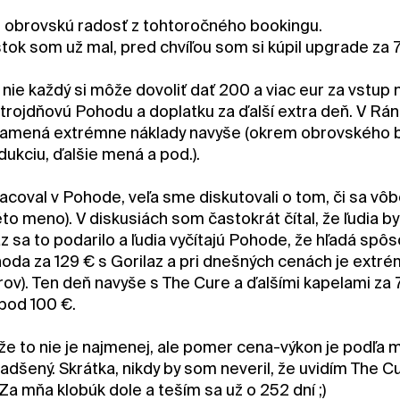
obrovskú radosť z tohtoročného bookingu.
stok som už mal, pred chvíľou som si kúpil upgrade za 
ie každý si môže dovoliť dať 200 a viac eur za vstup n
trojdňovú Pohodu a doplatku za ďalší extra deň. V Ráne
namená extrémne náklady navyše (okrem obrovského boo
dukciu, ďalšie mená a pod.).
coval v Pohode, veľa sme diskutovali o tom, či sa vôbe
o meno). V diskusiách som častokrát čítal, že ľudia by si a
az sa to podarilo a ľudia vyčítajú Pohode, že hľadá spô
hoda za 129 € s Gorilaz a pri dnešných cenách je extré
rov). Ten deň navyše s The Cure a ďalšími kapelami za 
 pod 100 €.
e to nie je najmenej, ale pomer cena-výkon je podľa mň
dšený. Skrátka, nikdy by som neveril, že uvidím The Cu
Za mňa klobúk dole a teším sa už o 252 dní ;)