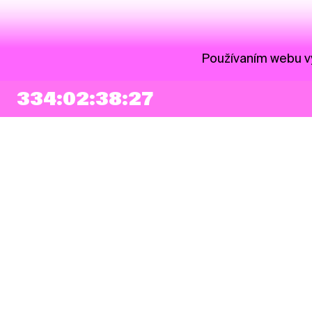
Používaním webu vy
334:02:38:26
NEWSLETTER
Prihlásiť sa
Súhlasím so zapísaním mojej e-mailovej adresy do Pohoda Newslettra a
využívaním na marketingové účely.