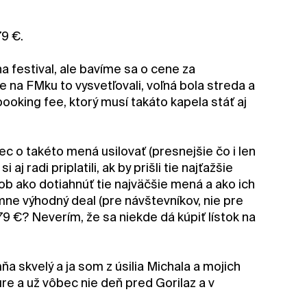
79 €.
a festival, ale bavíme sa o cene za
 na FMku to vysvetľovali, voľná bola streda a
king fee, ktorý musí takáto kapela stáť aj
c o takéto mená usilovať (presnejšie čo i len
j radi priplatili, ak by prišli tie najťažšie
sob ako dotiahnúť tie najväčšie mená a ako ich
mne výhodný deal (pre návštevníkov, nie pre
79 €? Neverím, že sa niekde dá kúpiť lístok na
a skvelý a ja som z úsilia Michala a mojich
re a už vôbec nie deň pred Gorilaz a v