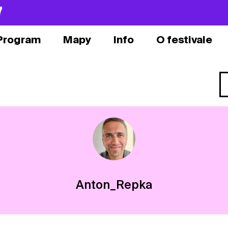
7
Program
Mapy
Info
O festivale
Anton_Repka