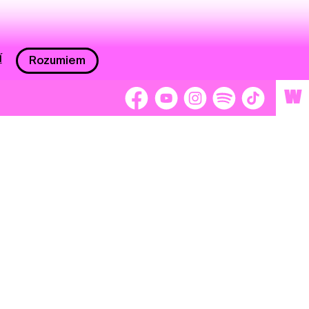
í
Rozumiem
W
 nám 2 %
Brigádnici
Dobrovoľníci
adors
Separátori
tage