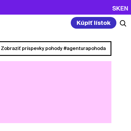
SK
EN
Kúpiť lístok
Zobraziť príspevky pohody #agenturapohoda