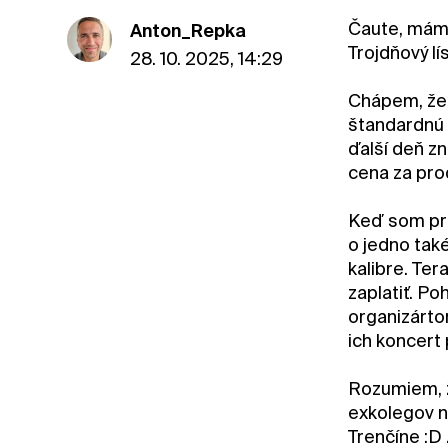
Čaute, mám 
Anton_Repka
Trojdňový lí
28. 10. 2025, 14:29
Chápem, že n
štandardnú 
ďalší deň z
cena za pro
Keď som pra
o jedno takét
kalibre. Ter
zaplatiť. Po
organizárto
ich koncert
Rozumiem, ž
exkolegov na
Trenčíne :D 