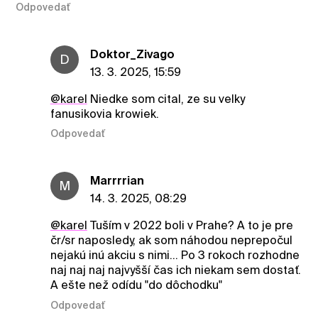
Odpovedať
Doktor_Zivago
D
13. 3. 2025, 15:59
@karel
Niedke som cital, ze su velky
fanusikovia krowiek.
Odpovedať
Marrrrian
M
14. 3. 2025, 08:29
@karel
Tuším v 2022 boli v Prahe? A to je pre
čr/sr naposledy, ak som náhodou neprepočul
nejakú inú akciu s nimi... Po 3 rokoch rozhodne
naj naj naj najvyšší čas ich niekam sem dostať.
A ešte než odídu "do dôchodku"
Odpovedať