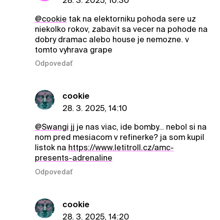
28. 3. 2025, 10:30
@cookie
tak na elektorniku pohoda sere uz
niekolko rokov, zabavit sa vecer na pohode na
dobry dramac alebo house je nemozne. v
tomto vyhrava grape
Odpovedať
cookie
28. 3. 2025, 14:10
@Swangi
jj je nas viac, ide bomby… nebol si na
nom pred mesiacom v refinerke? ja som kupil
listok na
https://www.letitroll.cz/amc-
presents-adrenaline
Odpovedať
cookie
28. 3. 2025, 14:20