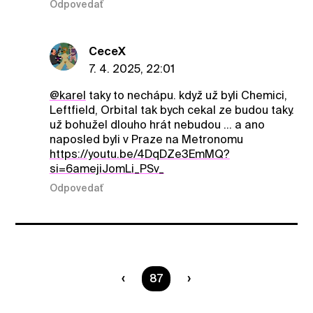
Odpovedať
CeceX
7. 4. 2025, 22:01
@karel
taky to nechápu. když už byli Chemici,
Leftfield, Orbital tak bych cekal ze budou taky.
už bohužel dlouho hrát nebudou ... a ano
naposled byli v Praze na Metronomu
https://youtu.be/4DqDZe3EmMQ?
si=6amejiJomLi_PSv_
Odpovedať
Ste na strane
87