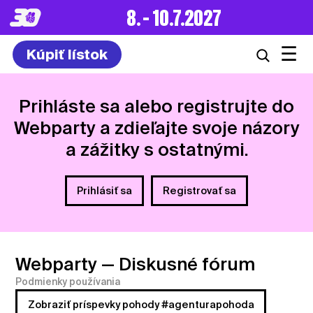
8. – 10.7.2027
☰
Kúpiť lístok
Prihláste sa alebo registrujte do
Webparty a zdieľajte svoje názory
a zážitky s ostatnými.
Prihlásiť sa
Registrovať sa
Webparty
— Diskusné fórum
Podmienky používania
Zobraziť príspevky pohody #agenturapohoda