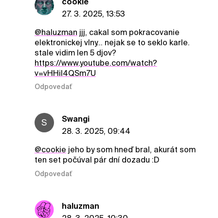
cookie
27. 3. 2025, 13:53
@haluzman
jjj, cakal som pokracovanie
elektronickej vlny... nejak se to seklo karle.
stale vidim len 5 djov?
https://www.youtube.com/watch?
v=vHHiI4QSm7U
Odpovedať
Swangi
S
28. 3. 2025, 09:44
@cookie
jeho by som hneď bral, akurát som
ten set počúval pár dní dozadu :D
Odpovedať
haluzman