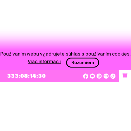
Používaním webu vyjadrujete súhlas s používaním cookies.
Viac informácií
Rozumiem
NEWSLETTER
333:08:14:29
W
Prihlásiť sa
Súhlasím so zapísaním mojej e-mailovej adresy do Pohoda Newslettra a využívaním
na marketingové účely.