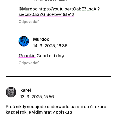
@Murdoc
https://youtu.be/tOabE3LscAI?
si=cnx0a3ZGiSoPbvvf&t=12
Odpovedať
Murdoc
14. 3. 2025, 16:36
@cookie
Good old days!
Odpovedať
karel
13. 3. 2025, 15:56
Proč nikdy nedojede underworld ba ani do čr skoro
kazdej rok je vidim hrat v polsku ;(