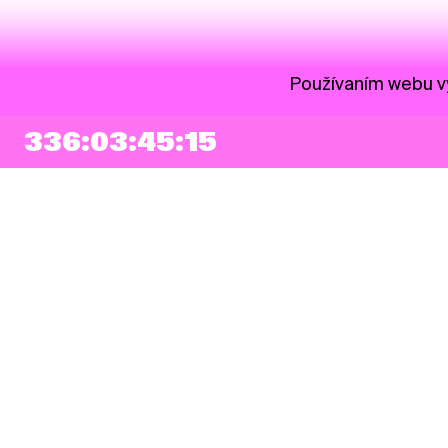
Používaním webu vy
336:03:45:14
NEWSLETTER
Prihlásiť sa
Súhlasím so zapísaním mojej e-mailovej adresy do Pohoda Newslettra a
využívaním na marketingové účely.