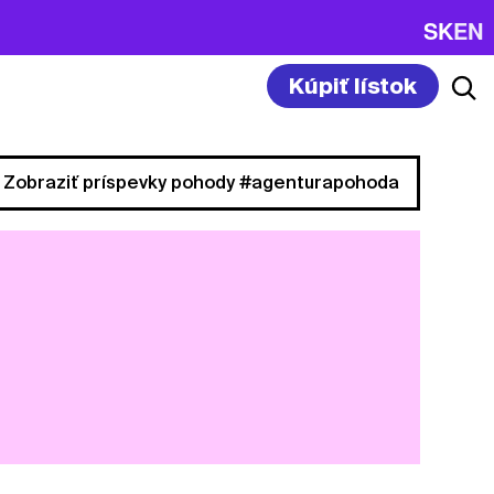
SK
EN
Kúpiť lístok
Zobraziť príspevky pohody #agenturapohoda