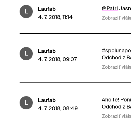
@Patri
Jasne
Laufab
L
4. 7. 2018, 11:14
Zobraziť vlá
#spolunap
Laufab
L
Odchod z BA
4. 7. 2018, 09:07
Zobraziť vlá
Ahojte! Ponú
Laufab
L
Odchod z BA
4. 7. 2018, 08:49
Zobraziť vlá