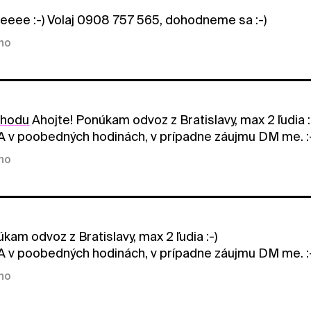
eee :-) Volaj 0908 757 565, dohodneme sa :-)
kno
ohodu
Ahojte! Ponúkam odvoz z Bratislavy, max 2 ľudia :
 v poobedných hodinách, v prípadne záujmu DM me. :
kno
kam odvoz z Bratislavy, max 2 ľudia :-)
 v poobedných hodinách, v prípadne záujmu DM me. :
kno