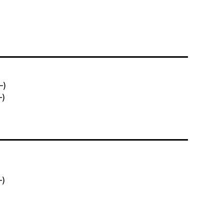
-)
-)
-)