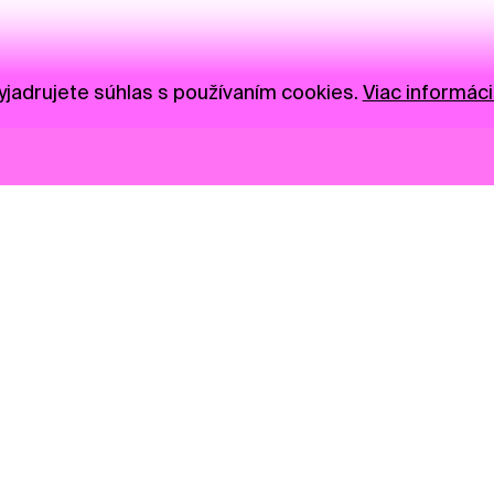
jadrujete súhlas s používaním cookies.
Viac informáci
Novinky
Darujte
Privacy Policy
NGO
Press
Ambass
Gastro
Visual S
Market zóna