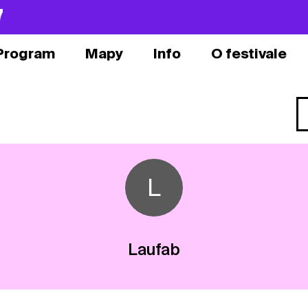
7
Program
Mapy
Info
O festivale
L
Laufab