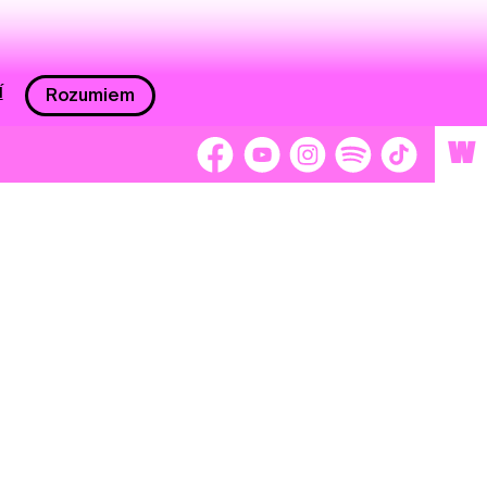
í
Rozumiem
W
 nám 2 %
Brigádnici
Dobrovoľníci
adors
Separátori
tage