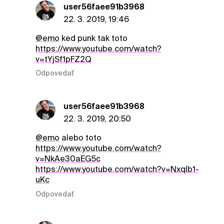
user56faee91b3968
22. 3. 2019, 19:46
@emo
ked punk tak toto
https://www.youtube.com/watch?
v=tYjSf1pFZ2Q
Odpovedať
user56faee91b3968
22. 3. 2019, 20:50
@emo
alebo toto
https://www.youtube.com/watch?
v=NkAe30aEG5c
https://www.youtube.com/watch?v=Nxqlb1-
uKc
Odpovedať