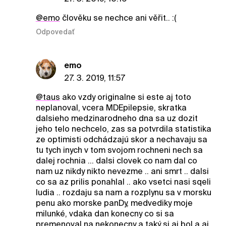
@emo
člověku se nechce ani věřit.. :(
Odpovedať
emo
27. 3. 2019, 11:57
@taus
ako vzdy originalne si este aj toto
neplanoval, vcera MDEpilepsie, skratka
dalsieho medzinarodneho dna sa uz dozit
jeho telo nechcelo, zas sa potvrdila statistika
ze optimisti odchádzajú skor a nechavaju sa
tu tych inych v tom svojom rochneni nech sa
dalej rochnia ... dalsi clovek co nam dal co
nam uz nikdy nikto nevezme .. ani smrt .. dalsi
co sa az prilis ponahlal .. ako vsetci nasi sqeli
ludia .. rozdaju sa nam a rozplynu sa v morsku
penu ako morske panDy, medvediky moje
milunké, vdaka dan konecny co si sa
premenoval na nekonecny a taký si aj bol a aj