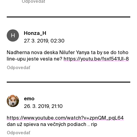
Odpovedať
Honza_H
H
27. 3. 2019, 02:30
Nadherna nova deska Nilufer Yanya ta by se do toho
line-upu jeste vesla ne?
https://youtu.be/fsxf541UI-8
Odpovedať
emo
26. 3. 2019, 21:10
https://www.youtube.com/watch?v=zpnQM_pqL64
dan už spieva na večných podiach .. rip
Odpovedať