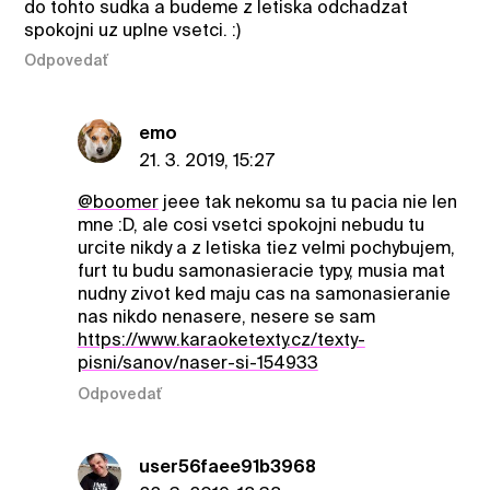
do tohto sudka a budeme z letiska odchadzat
spokojni uz uplne vsetci. :)
Odpovedať
emo
21. 3. 2019, 15:27
@boomer
jeee tak nekomu sa tu pacia nie len
mne :D, ale cosi vsetci spokojni nebudu tu
urcite nikdy a z letiska tiez velmi pochybujem,
furt tu budu samonasieracie typy, musia mat
nudny zivot ked maju cas na samonasieranie
nas nikdo nenasere, nesere se sam
https://www.karaoketexty.cz/texty-
pisni/sanov/naser-si-154933
Odpovedať
user56faee91b3968