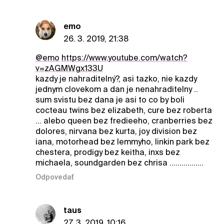
emo
26. 3. 2019, 21:38
@emo
https://www.youtube.com/watch?
v=zAGMWgx133U
kazdy je nahraditelný?, asi tazko, nie kazdy
jednym clovekom a dan je nenahraditelny ..
sum svistu bez dana je asi to co by boli
cocteau twins bez elizabeth, cure bez roberta
... alebo queen bez fredieeho, cranberries bez
dolores, nirvana bez kurta, joy division bez
iana, motorhead bez lemmyho, linkin park bez
chestera, prodigy bez keitha, inxs bez
michaela, soundgarden bez chrisa .................
Odpovedať
taus
27. 3. 2019, 10:16