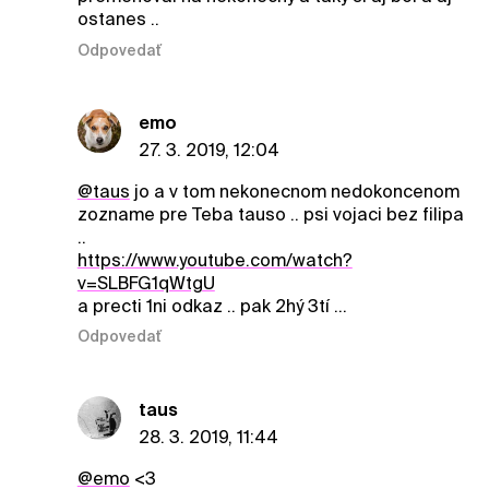
ostanes ..
Odpovedať
emo
27. 3. 2019, 12:04
@taus
jo a v tom nekonecnom nedokoncenom
zozname pre Teba tauso .. psi vojaci bez filipa
..
https://www.youtube.com/watch?
v=SLBFG1qWtgU
a precti 1ni odkaz .. pak 2hý 3tí ...
Odpovedať
taus
28. 3. 2019, 11:44
@emo
<3