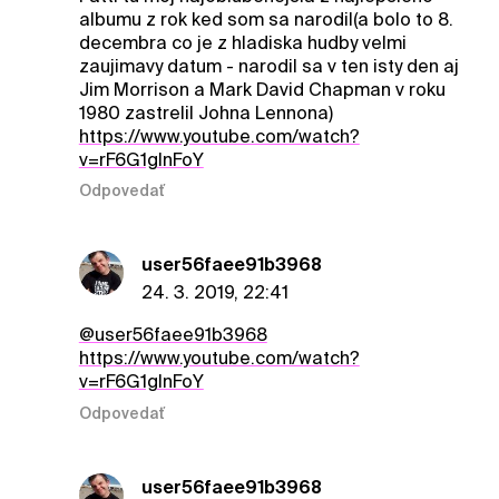
albumu z rok ked som sa narodil(a bolo to 8.
decembra co je z hladiska hudby velmi
zaujimavy datum - narodil sa v ten isty den aj
Jim Morrison a Mark David Chapman v roku
1980 zastrelil Johna Lennona)
https://www.youtube.com/watch?
v=rF6G1gInFoY
Odpovedať
user56faee91b3968
24. 3. 2019, 22:41
@user56faee91b3968
https://www.youtube.com/watch?
v=rF6G1glnFoY
Odpovedať
user56faee91b3968