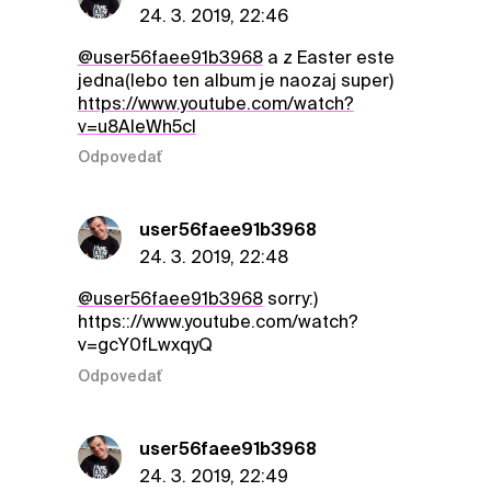
24. 3. 2019, 22:46
@user56faee91b3968
a z Easter este
jedna(lebo ten album je naozaj super)
https://www.youtube.com/watch?
v=u8AleWh5cI
Odpovedať
user56faee91b3968
24. 3. 2019, 22:48
@user56faee91b3968
sorry:)
https:://www.youtube.com/watch?
v=gcY0fLwxqyQ
Odpovedať
user56faee91b3968
24. 3. 2019, 22:49