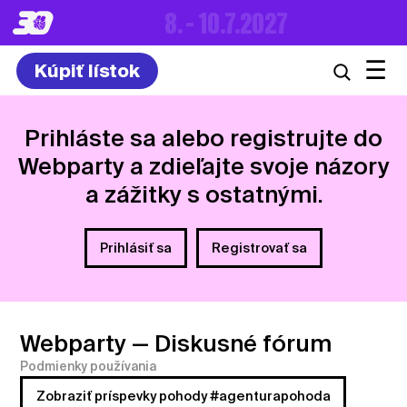
8. – 10.7.2027
☰
Kúpiť lístok
Prihláste sa alebo registrujte do
Webparty a zdieľajte svoje názory
a zážitky s ostatnými.
Prihlásiť sa
Registrovať sa
Webparty
— Diskusné fórum
Podmienky používania
Zobraziť príspevky pohody #agenturapohoda