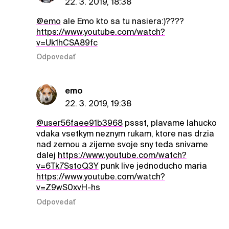
22. 3. 2019, 18:38
@emo
ale Emo kto sa tu nasiera:)????
https://www.youtube.com/watch?
v=Uk1hCSA89fc
Odpovedať
emo
22. 3. 2019, 19:38
@user56faee91b3968
pssst, plavame lahucko
vdaka vsetkym neznym rukam, ktore nas drzia
nad zemou a zijeme svoje sny teda snivame
dalej
https://www.youtube.com/watch?
v=6Tk7SstoQ3Y
punk live jednoducho maria
https://www.youtube.com/watch?
v=Z9wS0xvH-hs
Odpovedať