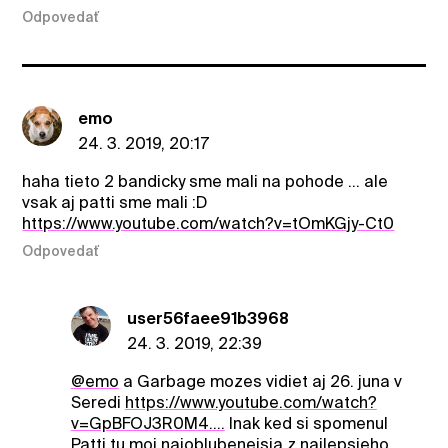
Odpovedať
emo
24. 3. 2019, 20:17
haha tieto 2 bandicky sme mali na pohode ... ale
vsak aj patti sme mali :D
https://www.youtube.com/watch?v=tOmKGjy-Ct0
Odpovedať
user56faee91b3968
24. 3. 2019, 22:39
@emo
a Garbage mozes vidiet aj 26. juna v
Seredi
https://www.youtube.com/watch?
v=GpBFOJ3R0M4....
Inak ked si spomenul
Patti tu moj najoblubenejsia z najlepsieho