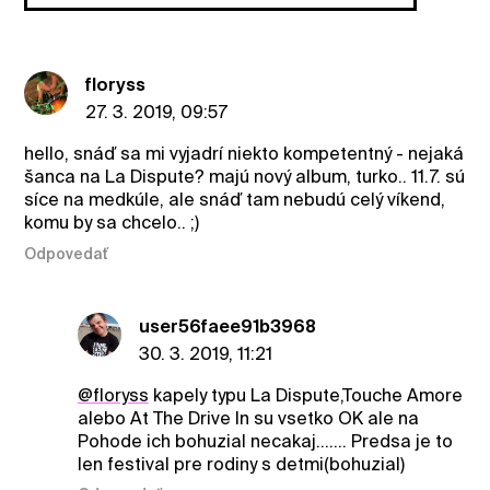
floryss
27. 3. 2019, 09:57
hello, snáď sa mi vyjadrí niekto kompetentný - nejaká
šanca na La Dispute? majú nový album, turko.. 11.7. sú
síce na medkúle, ale snáď tam nebudú celý víkend,
komu by sa chcelo.. ;)
Odpovedať
user56faee91b3968
30. 3. 2019, 11:21
@floryss
kapely typu La Dispute,Touche Amore
alebo At The Drive In su vsetko OK ale na
Pohode ich bohuzial necakaj....... Predsa je to
len festival pre rodiny s detmi(bohuzial)