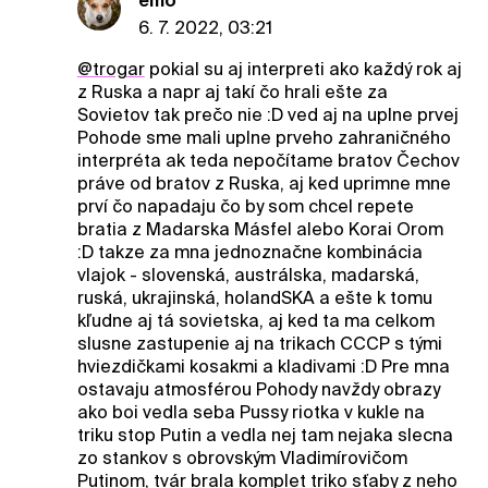
emo
6. 7. 2022, 03:21
@trogar
pokial su aj interpreti ako každý rok aj
z Ruska a napr aj takí čo hrali ešte za
Sovietov tak prečo nie :D ved aj na uplne prvej
Pohode sme mali uplne prveho zahraničného
interpréta ak teda nepočítame bratov Čechov
práve od bratov z Ruska, aj ked uprimne mne
prví čo napadaju čo by som chcel repete
bratia z Madarska Másfel alebo Korai Orom
:D takze za mna jednoznačne kombinácia
vlajok - slovenská, austrálska, madarská,
ruská, ukrajinská, holandSKA a ešte k tomu
kľudne aj tá sovietska, aj ked ta ma celkom
slusne zastupenie aj na trikach CCCP s tými
hviezdičkami kosakmi a kladivami :D Pre mna
ostavaju atmosférou Pohody navždy obrazy
ako boi vedla seba Pussy riotka v kukle na
triku stop Putin a vedla nej tam nejaka slecna
zo stankov s obrovským Vladimírovičom
Putinom, tvár brala komplet triko sťaby z neho