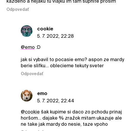
každého a nejaku tu vlajku im tam šupnite prosím
Odpovedať
cookie
5. 7. 2022, 22:28
@emo
:D
jak si vybavil to pocasie emo? aspon ze mardy
berie slifku… oblecieme tekuty sveter
Odpovedať
emo
5. 7. 2022, 22:44
@cookie
šak kupime si daco zo pchodu prinaj
horšom... dajake % zražok mitam ukazuje ale
ne take jak mardy do nesie, taze vpoho