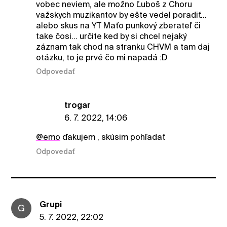
vobec neviem, ale možno Ľuboš z Choru
važskych muzikantov by ešte vedel poradiť...
alebo skus na YT Maťo punkový zberateľ či
take čosi... určite ked by si chcel nejaký
záznam tak chod na stranku CHVM a tam daj
otázku, to je prvé čo mi napadá :D
Odpovedať
trogar
6. 7. 2022, 14:06
@emo
ďakujem , skúsim pohľadať
Odpovedať
Grupi
G
5. 7. 2022, 22:02