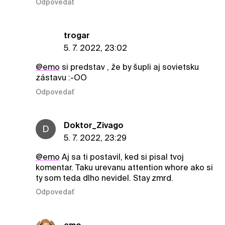
Odpovedať
trogar
5. 7. 2022, 23:02
@emo
si predstav , že by šupli aj sovietsku
zástavu :-OO
Odpovedať
Doktor_Zivago
D
5. 7. 2022, 23:29
@emo
Aj sa ti postavil, ked si pisal tvoj
komentar. Taku urevanu attention whore ako si
ty som teda dlho nevidel. Stay zmrd.
Odpovedať