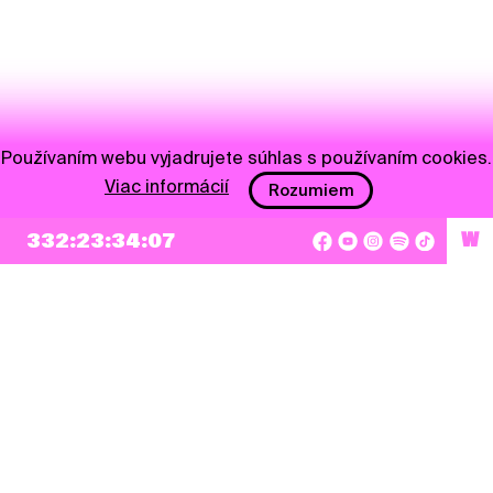
Používaním webu vyjadrujete súhlas s používaním cookies.
Viac informácií
Rozumiem
NEWSLETTER
332:23:34:07
W
Prihlásiť sa
Súhlasím so zapísaním mojej e-mailovej adresy do Pohoda Newslettra a využívaním
na marketingové účely.