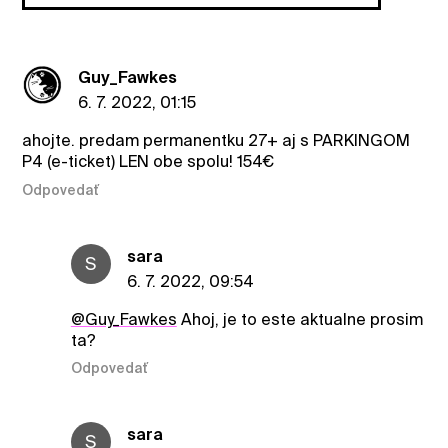
Guy_Fawkes
6. 7. 2022, 01:15
ahojte. predam permanentku 27+ aj s PARKINGOM
P4 (e-ticket) LEN obe spolu! 154€
Odpovedať
sara
S
6. 7. 2022, 09:54
@Guy_Fawkes
Ahoj, je to este aktualne prosim
ta?
Odpovedať
sara
S