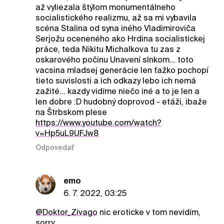
až vyliezala štýlom monumentálneho
socialistického realizmu, až sa mi vybavila
scéna Stalina od syna iného Vladimiroviča
Serjožu oceneného ako Hrdina socialistickej
práce, teda Nikitu Michalkova tu zas z
oskarového počinu Unavení slnkom... toto
vacsina mladsej generácie len ťažko pochopí
tieto suvislosti a ich odkazy lebo ich nemá
zažité... kazdy vidíme niečo iné a to je len a
len dobre :D hudobný doprovod - etáži, ibaže
na Štrbskom plese
https://www.youtube.com/watch?
v=Hp5uL9UFJw8
Odpovedať
emo
6. 7. 2022, 03:25
@Doktor_Zivago
nic eroticke v tom nevidím,
sorry