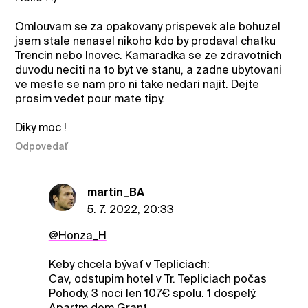
Omlouvam se za opakovany prispevek ale bohuzel
jsem stale nenasel nikoho kdo by prodaval chatku
Trencin nebo Inovec. Kamaradka se ze zdravotnich
duvodu neciti na to byt ve stanu, a zadne ubytovani
ve meste se nam pro ni take nedari najit. Dejte
prosim vedet pour mate tipy.
Diky moc !
Odpovedať
martin_BA
5. 7. 2022, 20:33
@Honza_H
Keby chcela bývať v Tepliciach:
Cav, odstupim hotel v Tr. Tepliciach počas
Pohody, 3 noci len 107€ spolu. 1 dospelý.
Apartm.dom Grant