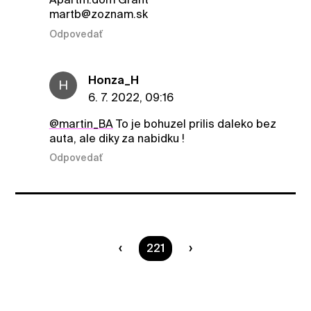
martb@zoznam.sk
Odpovedať
Honza_H
H
6. 7. 2022, 09:16
@martin_BA
To je bohuzel prilis daleko bez
auta, ale diky za nabidku !
Odpovedať
Ste na strane
221