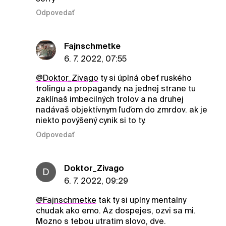
Odpovedať
Fajnschmetke
6. 7. 2022, 07:55
@Doktor_Zivago
ty si úplná obeť ruského
trolingu a propagandy. na jednej strane tu
zaklínaš imbecilných trolov a na druhej
nadávaš objektívnym ľuďom do zmrdov. ak je
niekto povýšený cynik si to ty.
Odpovedať
Doktor_Zivago
D
6. 7. 2022, 09:29
@Fajnschmetke
tak ty si uplny mentalny
chudak ako emo. Az dospejes, ozvi sa mi.
Mozno s tebou utratim slovo, dve.