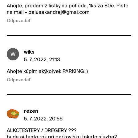
Ahojte, predám 2 lístky na pohodu, 1ks za 80e. Píšte
na mail - palusakandrej@gmai.com
Odpovedať
wiks
W
5. 7. 2022, 21:13
Ahojte kúpim akýkoľvek PARKING :)
Odpovedať
rezen
5. 7. 2022, 20:56
ALKOTESTERY / DREGERY ???
bude aj tento rok pri parkovisku takato sluzba?