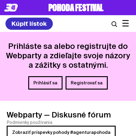
8. – 10.7.2027
☰
Kúpiť lístok
Prihláste sa alebo registrujte do
Webparty a zdieľajte svoje názory
a zážitky s ostatnými.
Prihlásiť sa
Registrovať sa
Webparty
— Diskusné fórum
Podmienky používania
Zobraziť príspevky pohody #agenturapohoda