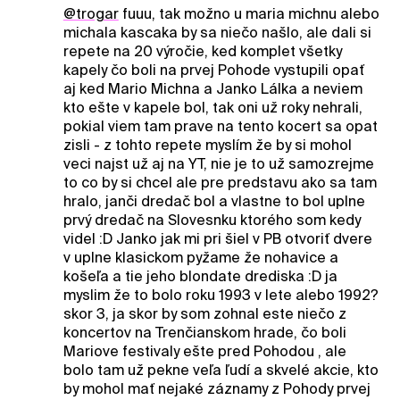
@trogar
fuuu, tak možno u maria michnu alebo
michala kascaka by sa niečo našlo, ale dali si
repete na 20 výročie, ked komplet všetky
kapely čo boli na prvej Pohode vystupili opať
aj ked Mario Michna a Janko Lálka a neviem
kto ešte v kapele bol, tak oni už roky nehrali,
pokial viem tam prave na tento kocert sa opat
zisli - z tohto repete myslím že by si mohol
veci najst už aj na YT, nie je to už samozrejme
to co by si chcel ale pre predstavu ako sa tam
hralo, janči dredač bol a vlastne to bol uplne
prvý dredač na Slovesnku ktorého som kedy
videl :D Janko jak mi pri šiel v PB otvoriť dvere
v uplne klasickom pyžame že nohavice a
košeľa a tie jeho blondate drediska :D ja
myslim že to bolo roku 1993 v lete alebo 1992?
skor 3, ja skor by som zohnal este niečo z
koncertov na Trenčianskom hrade, čo boli
Mariove festivaly ešte pred Pohodou , ale
bolo tam už pekne veľa ľudí a skvelé akcie, kto
by mohol mať nejaké záznamy z Pohody prvej