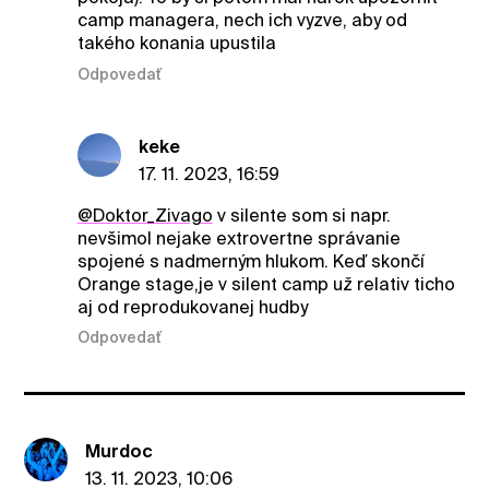
camp managera, nech ich vyzve, aby od
takého konania upustila
Odpovedať
keke
17. 11. 2023, 16:59
@Doktor_Zivago
v silente som si napr.
nevšimol nejake extrovertne správanie
spojené s nadmerným hlukom. Keď skončí
Orange stage,je v silent camp už relativ ticho
aj od reprodukovanej hudby
Odpovedať
Murdoc
13. 11. 2023, 10:06