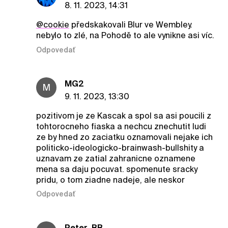
8. 11. 2023, 14:31
@cookie
předskakovali Blur ve Wembley.
nebylo to zlé, na Pohodě to ale vynikne asi víc.
Odpovedať
MG2
M
9. 11. 2023, 13:30
pozitivom je ze Kascak a spol sa asi poucili z
tohtorocneho fiaska a nechcu znechutit ludi
ze by hned zo zaciatku oznamovali nejake ich
politicko-ideologicko-brainwash-bullshity a
uznavam ze zatial zahranicne oznamene
mena sa daju pocuvat. spomenute sracky
pridu, o tom ziadne nadeje, ale neskor
Odpovedať
Peter_BB