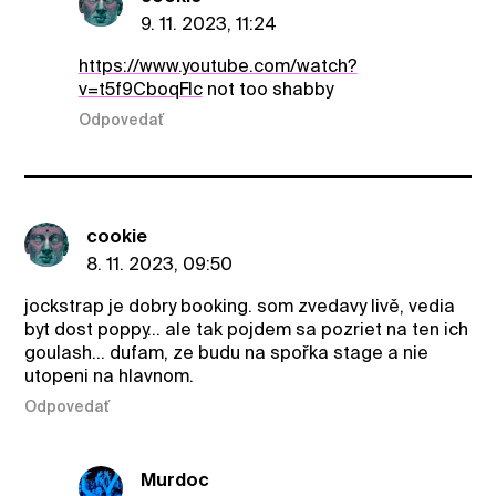
9. 11. 2023, 11:24
https://www.youtube.com/watch?
v=t5f9CboqFIc
not too shabby
Odpovedať
cookie
8. 11. 2023, 09:50
jockstrap je dobry booking. som zvedavy livě, vedia
byt dost poppy... ale tak pojdem sa pozriet na ten ich
goulash... dufam, ze budu na spořka stage a nie
utopeni na hlavnom.
Odpovedať
Murdoc