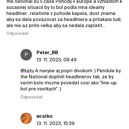
the national su v case Pohody v europe a vzhladom k
sucasnej situacii by to bol podla mna idealny
headliner…relativne v pohode kapela, dost znama
aby sa dala povazovat za headlinera a prilakala ludi,
ale nie az prilis velka aby sa nedala zaplatit…
Odpovedať
Peter_BB
P
13. 11. 2023, 09:49
@katu
A navyse aj popri divokom :) Pendule by
the National doplnili headlinerov tak, ze by
verim bolo mozne povedat cosi ako "line-up
bol pre vsetkych" :)
Odpovedať
wratko
13. 11. 2023, 15:39