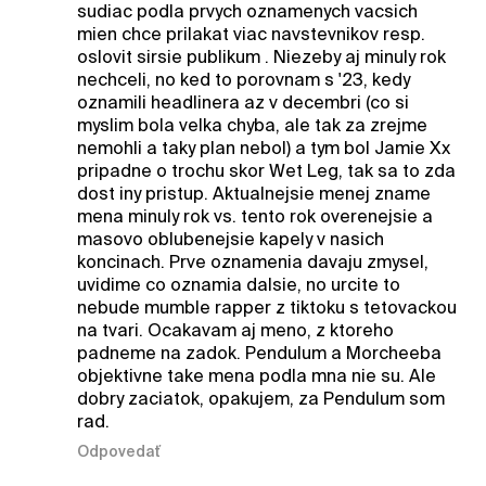
sudiac podla prvych oznamenych vacsich
mien chce prilakat viac navstevnikov resp.
oslovit sirsie publikum . Niezeby aj minuly rok
nechceli, no ked to porovnam s '23, kedy
oznamili headlinera az v decembri (co si
myslim bola velka chyba, ale tak za zrejme
nemohli a taky plan nebol) a tym bol Jamie Xx
pripadne o trochu skor Wet Leg, tak sa to zda
dost iny pristup. Aktualnejsie menej zname
mena minuly rok vs. tento rok overenejsie a
masovo oblubenejsie kapely v nasich
koncinach. Prve oznamenia davaju zmysel,
uvidime co oznamia dalsie, no urcite to
nebude mumble rapper z tiktoku s tetovackou
na tvari. Ocakavam aj meno, z ktoreho
padneme na zadok. Pendulum a Morcheeba
objektivne take mena podla mna nie su. Ale
dobry zaciatok, opakujem, za Pendulum som
rad.
Odpovedať