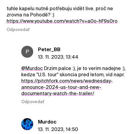
tuhle kapelu nutně potřebuju vidět live. proč ne
zrovna na Pohodě? :)
https://www.youtube.com/watch?v=a0o-hF9s0ro
Odpovedať
Peter_BB
P
13. 11. 2023, 13:44
@Murdoc
Drzim palce :), je to verim nadejne :),
kedze "U.S. tour" skoncia pred letom, vid napr.
https://pitchfork.com/news/wednesday-
announce-2024-us-tour-and-new-
documentary-watch-the-trailer/
Odpovedať
Murdoc
13. 11. 2023, 14:50