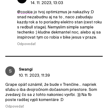
14. 11. 2023, 13:03
@cookie
jo tvoj optimizmus je nakazlivy :D
snad nezabudnu aj na to , naco zabudaju
kazdy rok a to poriadny elektro stan (cest roku
s redbull stage). Nemyslim simple sample
techenko :) kludne dekmantel noc, alebo aj sa
inspirovat tym co robia v bike jesus v praze.
Odpovedať
Swangi
S
10. 11. 2023, 11:39
Grape opäť oznámil, že bude v Trenčíne… napriek
sľubu o iba dvojročnom dočasnom priestore. Som
zvedavý, čo sa z tohto nakoniec vyvŕbi. :))) Na fb
poste radšej vypli komentáre :D
Odpovedať