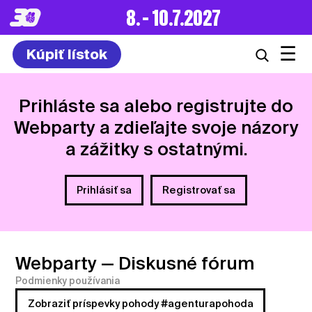
8. – 10.7.2027
☰
Kúpiť lístok
Prihláste sa alebo registrujte do
Webparty a zdieľajte svoje názory
a zážitky s ostatnými.
Prihlásiť sa
Registrovať sa
Webparty
— Diskusné fórum
Podmienky používania
Zobraziť príspevky pohody #agenturapohoda