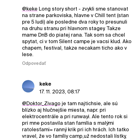
@keke
Long story short - zvykli sme stanovat
na strane parkoviska, hlavne v Chill tent (stan
pre 5 ludi) ale posledne dva roky to presunuli
na druhu stranu pri hlavnom stagey. Takze
mame DnB do piatej rana. Tak som sa chcel
spytat, ci v tom Silent campe je vacsi klud. Ako
chapem, festival, takze necakam ticho ako v
lese.
Odpovedať
keke
17. 11. 2023, 08:17
@Doktor_Zivago
je tam najtichsie, ale sú
blízko aj hlučnejšie miesta, napr. pri
elektrocentrále a pri runwayi. Ale tento rok si
pri mne postavila stan família s malými
ratolesťami= ranný krik pri ich hrách. Ich tatko
vravel, že vo famíliy camp,už nedostali lístky,