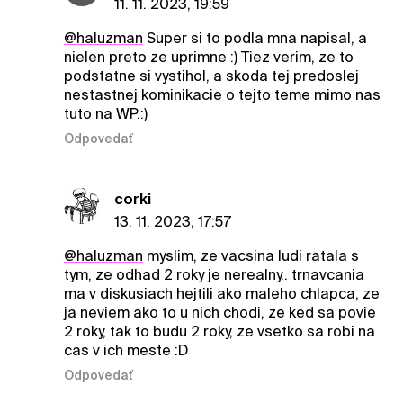
11. 11. 2023, 19:59
@haluzman
Super si to podla mna napisal, a
nielen preto ze uprimne :) Tiez verim, ze to
podstatne si vystihol, a skoda tej predoslej
nestastnej kominikacie o tejto teme mimo nas
tuto na WP.:)
Odpovedať
corki
13. 11. 2023, 17:57
@haluzman
myslim, ze vacsina ludi ratala s
tym, ze odhad 2 roky je nerealny.. trnavcania
ma v diskusiach hejtili ako maleho chlapca, ze
ja neviem ako to u nich chodi, ze ked sa povie
2 roky, tak to budu 2 roky, ze vsetko sa robi na
cas v ich meste :D
Odpovedať