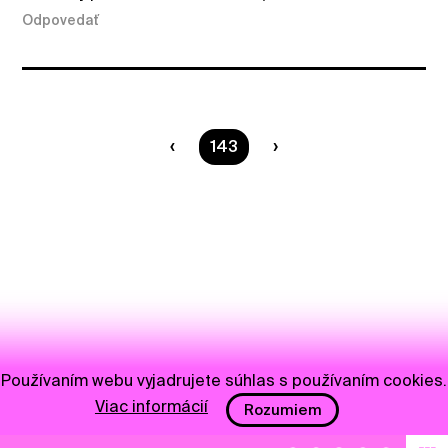
Odpovedať
Ste na strane
143
Používaním webu vyjadrujete súhlas s používaním cookies.
Viac informácií
Rozumiem