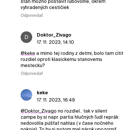
stan mozno postavit ľubovoľne, okrem
vyhradených cestičiek
Odpovedať
Doktor_Zivago
D
17. 11. 2023, 14:10
@keke
a mimo tej rodiny z detmi, bolo tam citit
rozdiel oproti klasickemu stanovemu
mestecku?
Odpovedať
keke
17. 11. 2023, 16:49
@Doktor_Zivago
no rozdiel.. tak v silent
campe by si napr. partia hlučných ľudí reprák
nedovolila púšťať nahlas ( v čase nočného
pokoja). To by si potom mal nárok upozorniť