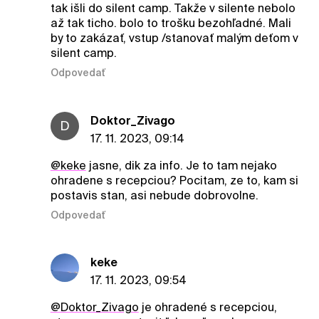
tak išli do silent camp. Takže v silente nebolo
až tak ticho. bolo to trošku bezohľadné. Mali
by to zakázať, vstup /stanovať malým deťom v
silent camp.
Odpovedať
Doktor_Zivago
D
17. 11. 2023, 09:14
@keke
jasne, dik za info. Je to tam nejako
ohradene s recepciou? Pocitam, ze to, kam si
postavis stan, asi nebude dobrovolne.
Odpovedať
keke
17. 11. 2023, 09:54
@Doktor_Zivago
je ohradené s recepciou,