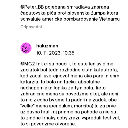
@Peter_BB
pojebana smradľava zasrana
čaputovska piča protislovenska žumpa ktora
schvaluje americke bombardovanie Vietnamu
Odpovedať
haluzman
10. 11. 2023, 10:35
@MG2
tak ci sa poucili, to este len uvidime.
zaciatok bol teda rozhodne cista katastrofa,
ked zacali uverejnovat mena ako para, a ehm
katarzia. to bolo na facku. absolutne
nechapem aka logika za tym bola. tieto
zahranicne mena su povedzme okej, ale neni
to nic z coho by sme tu padali na zadok. obe
"velke" mena (pendulum, morciba) tu za prve
uz davno hrali, aj priamo na pohode a nie su
to ziadne trhaky, coby zrazu vypredali festival,
to si povedzme otvorene.