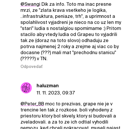
@Swangi
Dik za info. Toto ma inac presne
mrzi, ze "zlata krava vsetkeho je logika,
..infrastruktura, peniaze, trh", a uprimnost a
spolahlivost vyjadreni je nieco na co uz len my
"stari" ludia s nostalgiou spomimame :) Pritom
stacilo aby vtedy ludia od Grapeu to vyjadrili
tak ze (doraz na toto slovo) odhaduju ze
potrva najmenej 2 roky a zrejme aj viac co by
docasne (???) mali mat "prechodnu stanicu"
(?????) v TN.
Odpovedať
haluzman
11. 11. 2023, 09:37
@Peter_BB
moc to prezivas, grape nie je v
trencine len tak z rozkose. boli vyhodeny z
priestoru ktory bol skvely, ktory si budovali a
zveladovali. a za to ze ich odtial vyhodili
nemozu. ked chceli pokracovat, museli najast