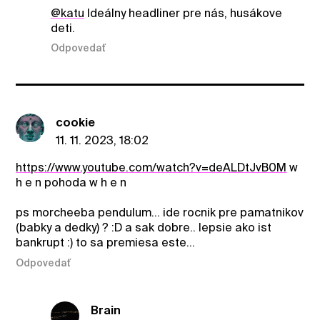
@katu
Ideálny headliner pre nás, husákove
deti.
Odpovedať
cookie
11. 11. 2023, 18:02
https://www.youtube.com/watch?v=deALDtJvB0M
w
h e n pohoda w h e n
ps morcheeba pendulum... ide rocnik pre pamatnikov
(babky a dedky) ? :D a sak dobre.. lepsie ako ist
bankrupt :) to sa premiesa este...
Odpovedať
Brain