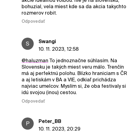
akcie idealnou volbou. nie je na slovensku,
bohuzial, vela miest kde sa da akcia takychto
rozmerov robit.
Odpovedať
Swangi
S
10. 11. 2023, 12:58
@haluzman
To jednoznačne súhlasím. Na
Slovensku je takých miest veru málo. Trenčín
má aj perfektnú polohu. Blízko hraniciam s ČR
a aj letiskám v BA a VIE, odkiaľ prichádza
najviac umelcov. Myslím si, že oba festivaly si
idú svojou (inou) cestou.
Odpovedať
Peter_BB
P
10. 11. 2023, 20:29