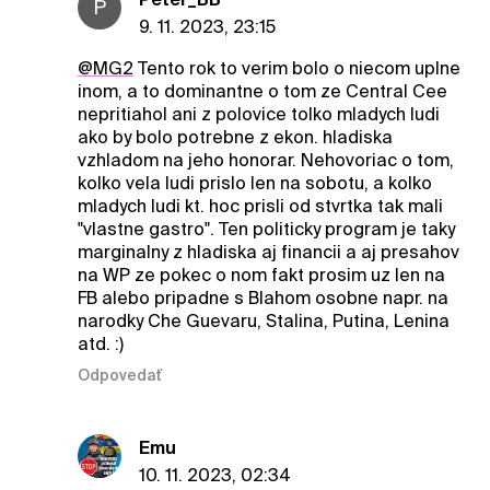
P
9. 11. 2023, 23:15
@MG2
Tento rok to verim bolo o niecom uplne
inom, a to dominantne o tom ze Central Cee
nepritiahol ani z polovice tolko mladych ludi
ako by bolo potrebne z ekon. hladiska
vzhladom na jeho honorar. Nehovoriac o tom,
kolko vela ludi prislo len na sobotu, a kolko
mladych ludi kt. hoc prisli od stvrtka tak mali
"vlastne gastro". Ten politicky program je taky
marginalny z hladiska aj financii a aj presahov
na WP ze pokec o nom fakt prosim uz len na
FB alebo pripadne s Blahom osobne napr. na
narodky Che Guevaru, Stalina, Putina, Lenina
atd. :)
Odpovedať
Emu
10. 11. 2023, 02:34