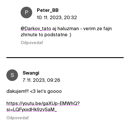
Peter_BB
P
10. 11. 2023, 20:32
@Darkov_tato
aj haluzman - verim ze fajn
zhrnute to podstatne :)
Odpovedať
Swangi
S
7. 11. 2023, 09:26
ďakujem!!! <3 let’s goooo
https://youtu.be/gaXUp-EMWhQ?
si=LQFyxxdHk9zvSaM_
Odpovedať