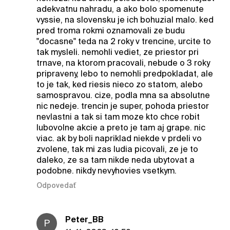
adekvatnu nahradu, a ako bolo spomenute
vyssie, na slovensku je ich bohuzial malo. ked
pred troma rokmi oznamovali ze budu
"docasne" teda na 2 roky v trencine, urcite to
tak mysleli. nemohli vediet, ze priestor pri
trnave, na ktorom pracovali, nebude o 3 roky
pripraveny, lebo to nemohli predpokladat, ale
to je tak, ked riesis nieco zo statom, alebo
samospravou. cize, podla mna sa absolutne
nic nedeje. trencin je super, pohoda priestor
nevlastni a tak si tam moze kto chce robit
lubovolne akcie a preto je tam aj grape. nic
viac. ak by boli napriklad niekde v prdeli vo
zvolene, tak mi zas ludia picovali, ze je to
daleko, ze sa tam nikde neda ubytovat a
podobne. nikdy nevyhovies vsetkym.
Odpovedať
Peter_BB
P