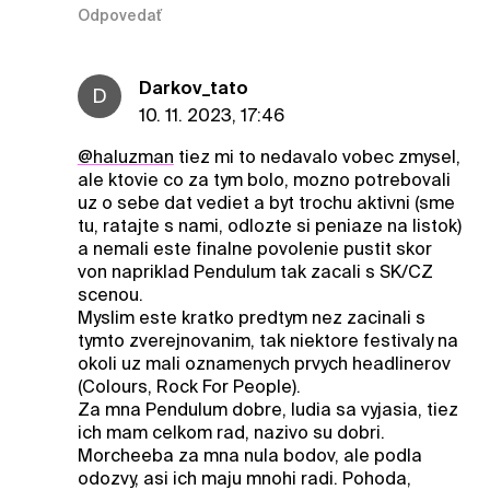
Odpovedať
Darkov_tato
D
10. 11. 2023, 17:46
@haluzman
tiez mi to nedavalo vobec zmysel,
ale ktovie co za tym bolo, mozno potrebovali
uz o sebe dat vediet a byt trochu aktivni (sme
tu, ratajte s nami, odlozte si peniaze na listok)
a nemali este finalne povolenie pustit skor
von napriklad Pendulum tak zacali s SK/CZ
scenou.
Myslim este kratko predtym nez zacinali s
tymto zverejnovanim, tak niektore festivaly na
okoli uz mali oznamenych prvych headlinerov
(Colours, Rock For People).
Za mna Pendulum dobre, ludia sa vyjasia, tiez
ich mam celkom rad, nazivo su dobri.
Morcheeba za mna nula bodov, ale podla
odozvy, asi ich maju mnohi radi. Pohoda,