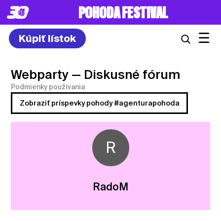
POHODA FESTIVAL
☰
Kúpiť lístok
Webparty
— Diskusné fórum
Podmienky používania
Zobraziť príspevky pohody #agenturapohoda
R
RadoM