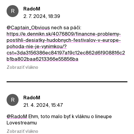
RadoM
R
2. 7. 2024, 18:39
@Captain_Obvious
nech sa páči:
https://e.dennikn.sk/4076809/financne-problemy-
postihli-desiatky-hudobnych-festivalov-v-europe-
pohoda-nie-je-vynimkou/?
cst=3da3156386ec84197a19c12ec862d6f908816c2
b1ba802baa6213366e55856ba
Zobraziť vlákno
RadoM
R
21. 4. 2024, 15:47
@RadoM
Ehm, toto malo byť k vláknu o lineupe
Lovestreamu
Zobraziť vlákno