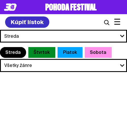
POHODA FESTIVAL
☰
Kúpiť lístok
Streda
Štvrtok
Piatok
Sobota