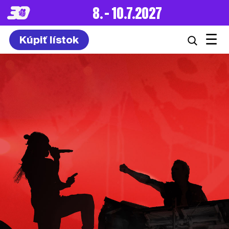
8. – 10.7.2027
☰
Kúpiť lístok