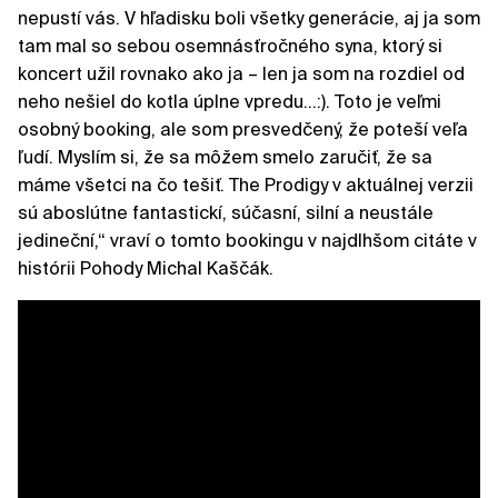
nepustí vás. V hľadisku boli všetky generácie, aj ja som
tam mal so sebou osemnásťročného syna, ktorý si
koncert užil rovnako ako ja – len ja som na rozdiel od
neho nešiel do kotla úplne vpredu...:). Toto je veľmi
osobný booking, ale som presvedčený, že poteší veľa
ľudí. Myslím si, že sa môžem smelo zaručiť, že sa
máme všetci na čo tešiť. The Prodigy v aktuálnej verzii
sú aboslútne fantastickí, súčasní, silní a neustále
jedineční,“ vraví o tomto bookingu v najdlhšom citáte v
histórii Pohody Michal Kaščák.