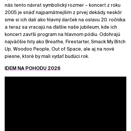
nás tento návrat symbolický rozmer – koncert z roku
2005 je snáď najpamätnejším z prvej dekády, neskôr
sme si ich dali ako hlavný darček na oslavu 20. ročníka
a teraz sa vracajú na ďalšie naše jubileum, kde ich
koncert zavŕši program na hlavnom pódiu. Odohrajú
najväčšie hity ako Breathe, Firestarter, Smack My Bitch
Up, Woodoo People, Out of Space, ale aj na nové
piesne, ktoré by mali vydať budúci rok.
IDEM NA POHODU 2026