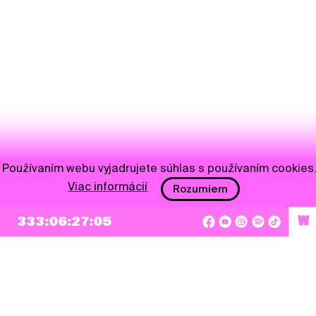
Používaním webu vyjadrujete súhlas s používaním cookies
Viac informácií
Rozumiem
NEWSLETTER
Prihlásiť sa
333:06:27:05
W
Súhlasím so zapísaním mojej e-mailovej adresy do Pohoda Newslettra a využívaním
na marketingové účely.