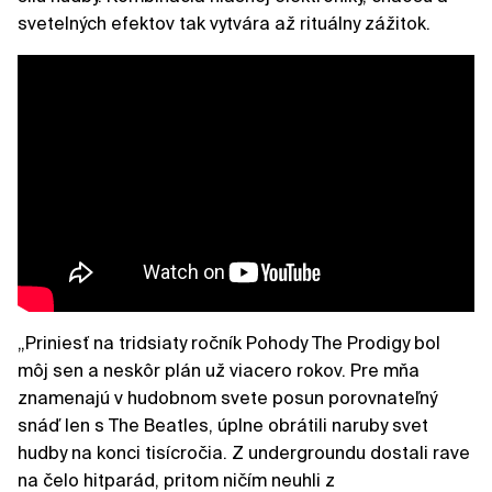
svetelných efektov tak vytvára až rituálny zážitok.
„Priniesť na tridsiaty ročník Pohody The Prodigy bol
môj sen a neskôr plán už viacero rokov. Pre mňa
znamenajú v hudobnom svete posun porovnateľný
snáď len s The Beatles, úplne obrátili naruby svet
hudby na konci tisícročia. Z undergroundu dostali rave
na čelo hitparád, pritom ničím neuhli z