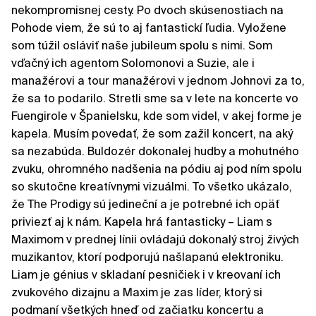
nekompromisnej cesty. Po dvoch skúsenostiach na
Pohode viem, že sú to aj fantastickí ľudia. Vyložene
som túžil osláviť naše jubileum spolu s nimi. Som
vďačný ich agentom Solomonovi a Suzie, ale i
manažérovi a tour manažérovi v jednom Johnovi za to,
že sa to podarilo. Stretli sme sa v lete na koncerte vo
Fuengirole v Španielsku, kde som videl, v akej forme je
kapela. Musím povedať, že som zažil koncert, na aký
sa nezabúda. Buldozér dokonalej hudby a mohutného
zvuku, ohromného nadšenia na pódiu aj pod ním spolu
so skutočne kreatívnymi vizuálmi. To všetko ukázalo,
že The Prodigy sú jedineční a je potrebné ich opäť
priviezť aj k nám. Kapela hrá fantasticky – Liam s
Maximom v prednej línii ovládajú dokonalý stroj živých
muzikantov, ktorí podporujú našlapanú elektroniku.
Liam je génius v skladaní pesničiek i v kreovaní ich
zvukového dizajnu a Maxim je zas líder, ktorý si
podmaní všetkých hneď od začiatku koncertu a