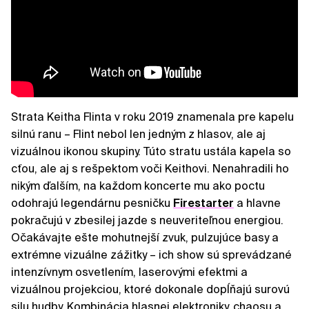
Strata Keitha Flinta v roku 2019 znamenala pre kapelu
silnú ranu – Flint nebol len jedným z hlasov, ale aj
vizuálnou ikonou skupiny. Túto stratu ustála kapela so
cťou, ale aj s rešpektom voči Keithovi. Nenahradili ho
nikým ďalším, na každom koncerte mu ako poctu
odohrajú legendárnu pesničku
Firestarter
a hlavne
pokračujú v zbesilej jazde s neuveriteľnou energiou.
Očakávajte ešte mohutnejší zvuk, pulzujúce basy a
extrémne vizuálne zážitky – ich show sú sprevádzané
intenzívnym osvetlením, laserovými efektmi a
vizuálnou projekciou, ktoré dokonale dopĺňajú surovú
silu hudby. Kombinácia hlasnej elektroniky, chaosu a