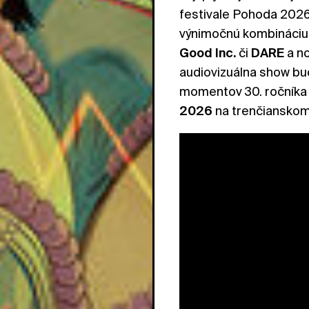
festivale Pohoda 2026.
výnimočnú kombináciu
Good
Inc.
či
DARE
a no
audiovizuálna show b
momentov 30. ročníka 
2026
na trenčianskom 