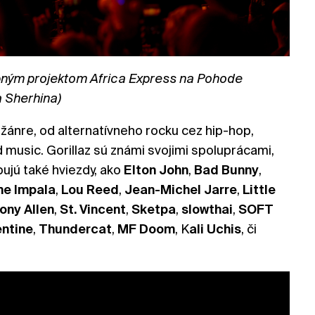
ným projektom Africa Express na Pohode
 Sherhina)
 žánre, od alternatívneho rocku cez hip-hop,
d music. Gorillaz sú známi svojimi spoluprácami,
ujú také hviezdy, ako
Elton John
,
Bad
Bunny
,
me
Impala
,
Lou
Reed
,
Jean-Michel Jarre
,
Little
ony
Allen
,
St. Vincent
,
Sketpa
,
slowthai
,
SOFT
ntine
,
Thundercat
,
MF Doom
, K
ali
Uchis
, či