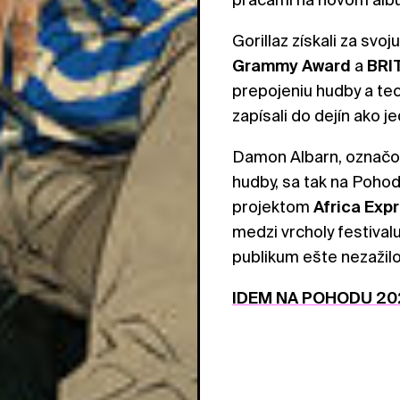
Gorillaz získali za sv
Grammy
Award
a
BRI
prepojeniu hudby a tec
zapísali do dejín ako 
Damon Albarn, označov
hudby, sa tak na Poho
projektom
Africa
Expr
medzi vrcholy festival
publikum ešte nezažilo 
IDEM NA POHODU 20