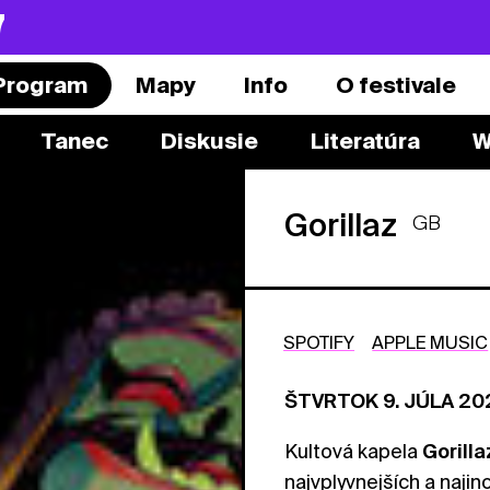
7
Program
Mapy
Info
O festivale
Tanec
Diskusie
Literatúra
W
Gorillaz
GB
SPOTIFY
APPLE MUSIC
ŠTVRTOK 9. JÚLA 202
Kultová kapela
Gorilla
najvplyvnejších a naji