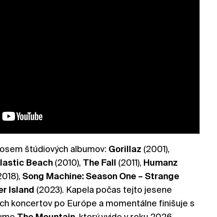
e osem štúdiových albumov:
Gorillaz
(2001),
lastic
Beach
(2010),
The
Fall
(2011),
Humanz
2018),
Song Machine: Season One – Strange
er
Island
(2023). Kapela počas tejto jesene
ých koncertov po Európe a momentálne finišuje s
bume
The
Mountain
, ktorý vyjde v roku 2026.