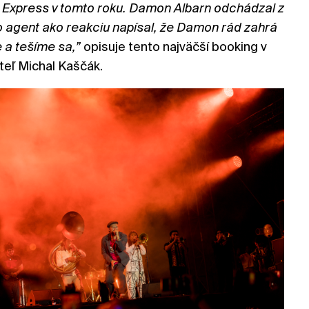
 Express v tomto roku. Damon Albarn odchádzal z
 agent ako reakciu napísal, že Damon rád zahrá
e a tešíme sa,”
opisuje tento najväčší booking v
diteľ Michal Kaščák.