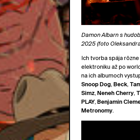
Damon Albarn s hudob
2025 (foto Oleksandra
Ich tvorba spája rôzne
elektroniku až po worl
na ich albumoch vystup
Snoop
Dog
,
Beck
,
Ta
Simz
,
Neneh
Cherry
,
T
PLAY
,
Benjamin
Cleme
Metronomy
.