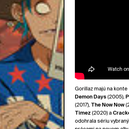
Gorillaz majú na kont
Demon
Days
(2005),
P
(2017),
The Now Now
(
Timez
(2020) a
Crack
odohrala sériu vybran
prácami na novom al