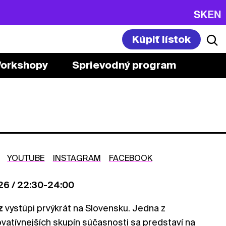
SK
EN
Kúpiť lístok
orkshopy
Sprievodný program
YOUTUBE
INSTAGRAM
FACEBOOK
6 / 22:30-24:00
z
vystúpi prvýkrát na Slovensku. Jedna z
novatívnejších skupín súčasnosti sa predstaví na