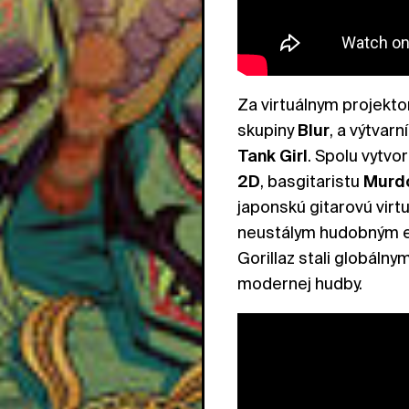
Za virtuálnym projek
skupiny
Blur
, a výtvarn
Tank Girl
. Spolu vytvo
2D
, basgitaristu
Murd
japonskú gitarovú vir
neustálym hudobným ex
Gorillaz stali globáln
modernej hudby.