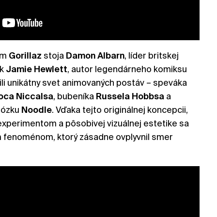
tom
Gorillaz
stoja
Damon
Albarn
, líder britskej
ík
Jamie
Hewlett
, autor legendárneho komiksu
rili unikátny svet animovaných postáv – speváka
oca
Niccalsa
, bubeníka
Russela
Hobbsa
a
tuózku
Noodle
. Vďaka tejto originálnej koncepcii,
perimentom a pôsobivej vizuálnej estetike sa
ym fenoménom, ktorý zásadne ovplyvnil smer