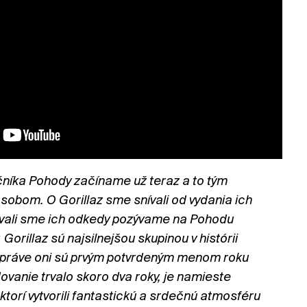
čníka Pohody začíname už teraz a to tým
obom. O Gorillaz sme snívali od vydania ich
ovali sme ich odkedy pozývame na Pohodu
orillaz sú najsilnejšou skupinou v histórii
 práve oni sú prvým potvrdeným menom roku
anie trvalo skoro dva roky, je namieste
ktorí vytvorili fantastickú a srdečnú atmosféru