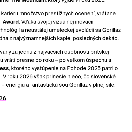
oju kariéru množstvo prestížnych ocenení, vrátane
T
Award
. Vďaka svojej vizuálnej inovácii,
hnológií a neustálej umeleckej evolúcii sa Gorillaz
jedna z najvýznamnejších kapiel posledných dekád.
aný za jednu z najväčších osobností britskej
du vráti presne po roku – po veľkom úspechu s
ess
, ktorého vystúpenie na Pohode 2025 patrilo
u. V roku 2026 však prinesie niečo, čo slovenské
– energiu a fantastickú šou Gorillaz v plnej sile.
26