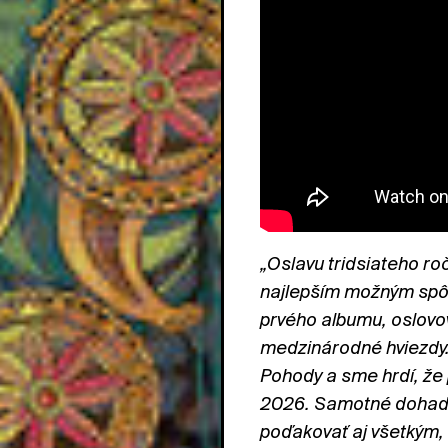
„Oslavu tridsiateho ro
najlepším možným spôs
prvého albumu, oslov
medzinárodné hviezdy. G
Pohody a sme hrdí, že
2026. Samotné dohadov
poďakovať aj všetkým, 