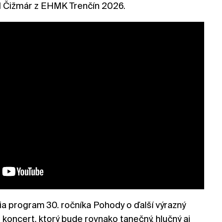
ol Čižmár z EHMK Trenčín 2026.
ia program 30. ročníka Pohody o ďalší výrazný
koncert, ktorý bude rovnako tanečný, hlučný aj