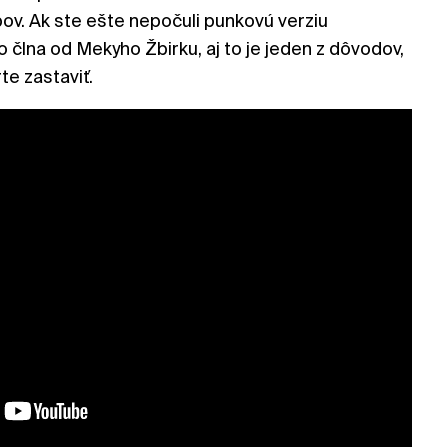
ov. Ak ste ešte nepočuli punkovú verziu
 člna od Mekyho Žbirku, aj to je jeden z dôvodov,
te zastaviť.