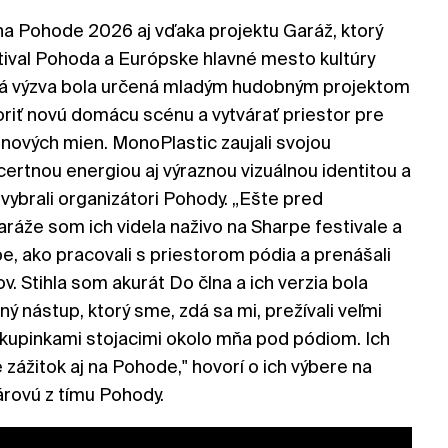
na Pohode 2026 aj vďaka projektu Garáž, ktorý
stival Pohoda a Európske hlavné mesto kultúry
ná výzva bola určená mladým hudobným projektom
oriť novú domácu scénu a vytvárať priestor pre
nových mien. MonoPlastic zaujali svojou
ncertnou energiou aj výraznou vizuálnou identitou a
h vybrali organizátori Pohody. „Ešte pred
ráže som ich videla naživo na Sharpe festivale a
ibe, ako pracovali s priestorom pódia a prenášali
v. Stihla som akurát Do člna a ich verzia bola
ý nástup, ktorý sme, zdá sa mi, prežívali veľmi
kupinkami stojacimi okolo mňa pod pódiom. Ich
 zážitok aj na Pohode," hovorí o ich výbere na
árovú z tímu Pohody.