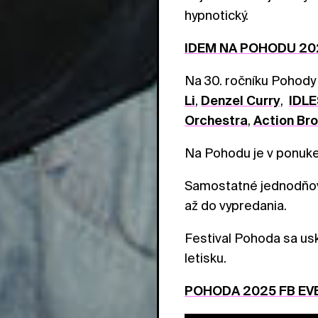
hypnotický.
IDEM NA POHODU 20
Na 30. ročníku Pohody
Li
,
Denzel Curry
,
IDLE
Orchestra
,
Action Br
Na Pohodu je v ponuke
Samostatné jednodňov
až do vypredania.
Festival Pohoda sa us
letisku.
POHODA 2025 FB EV