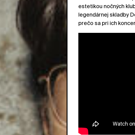
estetikou nočných klub
legendárnej skladby Do
prečo sa pri ich koncer