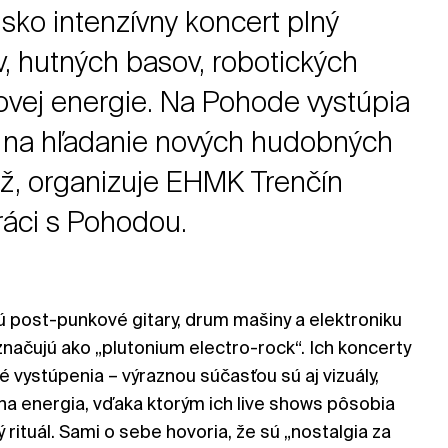
isko intenzívny koncert plný
v, hutných basov, robotických
eovej energie. Na Pohode vystúpia
u na hľadanie nových hudobných
áž, organizuje EHMK Trenčín
áci s Pohodou.
 post-punkové gitary, drum mašiny a elektroniku
značujú ako „plutonium electro-rock“. Ich koncerty
é vystúpenia – výraznou súčasťou sú aj vizuály,
na energia, vďaka ktorým ich live shows pôsobia
ý rituál. Sami o sebe hovoria, že sú „nostalgia za