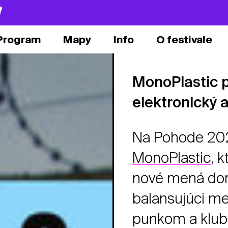
7
Program
Mapy
Info
O festivale
MonoPlastic 
elektronický 
Na Pohode 202
MonoPlastic
, 
nové mená domá
balansujúci me
punkom a klubo