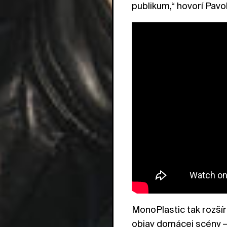
publikum,“ hovorí Pav
MonoPlastic tak rozšír
objav domácej scény – 