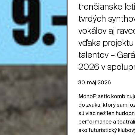
trenčianske let
tvrdých syntho
vokálov aj rav
vďaka projekt
talentov – Gar
2026 v spolupr
30. máj 2026
MonoPlastic kombinujú
do zvuku, ktorý sami o
sú viac než len hudobn
performance a teatrál
ako futuristický klubov