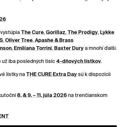
26
 vystúpia
The Cure
,
Gorillaz
,
The Prodigy
,
Lykke
S
,
Oliver Tree
,
Apashe & Brass
onson
,
Emilíana Torrini
,
Baxter Dury
a mnohí ďalší.
 už iba posledných tisíc
4-dňových lístkov
.
é lístky na
THE CURE Extra Day
sú k dispozícii
kutoční
8. & 9. – 11. júla 2026
na trenčianskom
ENT