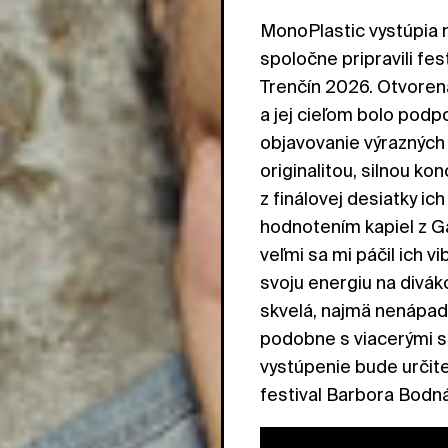
MonoPlastic vystúpia 
spoločne pripravili fe
Trenčín 2026. Otvore
a jej cieľom bolo podp
objavovanie výrazných 
originalitou, silnou ko
z finálovej desiatky ic
hodnotením kapiel z Ga
veľmi sa mi páčil ich v
svoju energiu na diváko
skvelá, najmä nenápadn
podobne s viacerými s
vystúpenie bude určite
festival Barbora Bodn