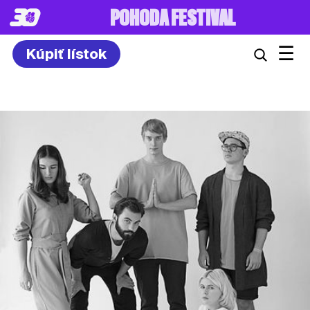
8. – 10.7.2027
☰
Kúpiť lístok