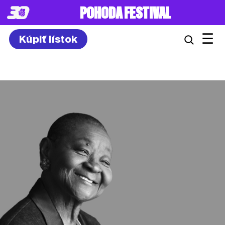
8. – 10.7.2027
☰
Kúpiť lístok