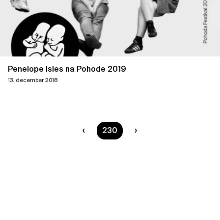
Penelope Isles na Pohode 2019
13. december 2018
Ste na strane
230