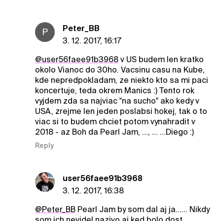
Peter_BB
P
3. 12. 2017, 16:17
@user56faee91b3968
v US budem len kratko
okolo Vianoc do 30ho. Vacsinu casu na Kube,
kde nepredpokladam, ze niekto kto sa mi paci
koncertuje, teda okrem Manics :) Tento rok
vyjdem zda sa najviac "na sucho" ako kedy v
USA, zrejme len jeden poslabsi hokej, tak o to
viac si to budem chciet potom vynahradit v
2018 - az Boh da Pearl Jam, ..., ... ...Diego :)
Reply
user56faee91b3968
3. 12. 2017, 16:38
@Peter_BB
Pearl Jam by som dal aj ja...... Nikdy
som ich nevidel nazivo aj ked bolo dost