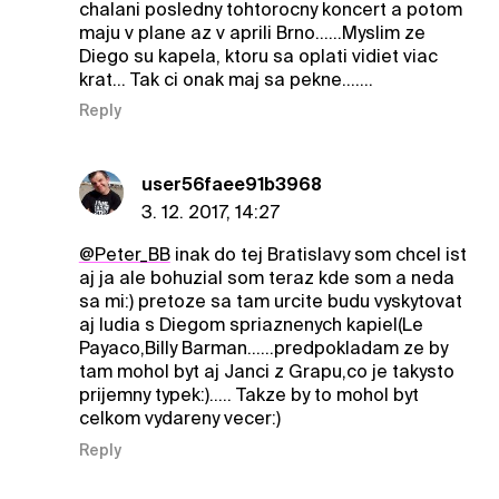
chalani posledny tohtorocny koncert a potom
maju v plane az v aprili Brno......Myslim ze
Diego su kapela, ktoru sa oplati vidiet viac
krat... Tak ci onak maj sa pekne.......
Reply
user56faee91b3968
3. 12. 2017, 14:27
@Peter_BB
inak do tej Bratislavy som chcel ist
aj ja ale bohuzial som teraz kde som a neda
sa mi:) pretoze sa tam urcite budu vyskytovat
aj ludia s Diegom spriaznenych kapiel(Le
Payaco,Billy Barman......predpokladam ze by
tam mohol byt aj Janci z Grapu,co je takysto
prijemny typek:)..... Takze by to mohol byt
celkom vydareny vecer:)
Reply