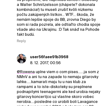
a Walter Schnitzelsson (chápete? dokonala
kombinácia!) tu museli zrušiť kvôli nízkemu
počtu zakúpených lístkov... WTF... škoda, že
nemám lepšie spoje do BB, zrovna Diego by
som si rada pozrela, ale odtiaľto chodia spoje
všade ako na Ukrajinu. :D Tak snáď na Pohode
fakt budú.
Reply
user56faee91b3968
8. 12. 2017, 00:56
@Rowena
uplne viem o com pises......ja som z
NMnV a ani tu na zapade to nemaju gitarovky
lahke.....kamarati maju tu u nas klub za
rampami a to iste-diskoteky su preplnene
podnapitymi teenagermi ale ked urobia nejaky
gitarovy koncert(co uz vlastne skoro vobec
nerobia....posledne co urobili boli Lavagance