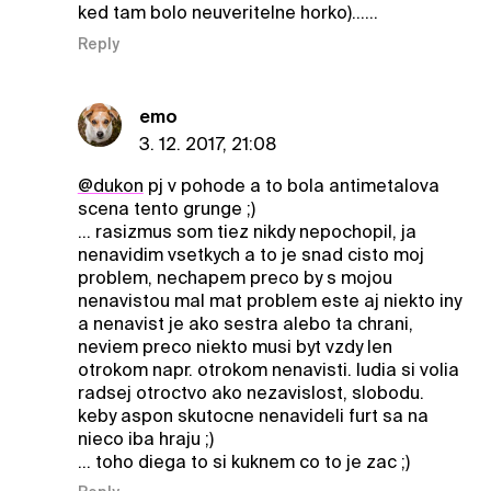
ked tam bolo neuveritelne horko)......
Reply
emo
3. 12. 2017, 21:08
@dukon
pj v pohode a to bola antimetalova
scena tento grunge ;)
... rasizmus som tiez nikdy nepochopil, ja
nenavidim vsetkych a to je snad cisto moj
problem, nechapem preco by s mojou
nenavistou mal mat problem este aj niekto iny
a nenavist je ako sestra alebo ta chrani,
neviem preco niekto musi byt vzdy len
otrokom napr. otrokom nenavisti. ludia si volia
radsej otroctvo ako nezavislost, slobodu.
keby aspon skutocne nenavideli furt sa na
nieco iba hraju ;)
... toho diega to si kuknem co to je zac ;)