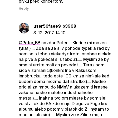
pivku pred koncertom.
Reply
user56faee91b3968
3. 12. 2017, 14:10
@Peter_BB
nazdar Peter.... Kludne mi mozes
tykat:).... Zda sa ze si v pohode typek a rad by
som sa s tebou niekedy stretol osobne niekde
na pive a pokecal si s tebou:)..... Myslim ze by
sme si urcite mali co povedat.... Teraz som
sice v zahranici(konkretne v Rakuskom
Innsbrucku...teda este 100 km za nim) ale ked
budem doma mozme dat stretko:).... Kludne
prid aj za mnou do NMnV a ukazem ti krasne
zakutia nasho maleho industrialneho
mesta:).... Inak na tvojom mieste by som siel
vo stvrtok do BA kde maju Diego vo Fuge krst
albumu alebo potom v piatok do Ziliny(tam to
mas asi blizsie)..... Myslim ze v Ziline maju