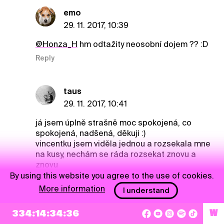
emo
29. 11. 2017, 10:39
@Honza_H
hm odtažity neosobní dojem ?? :D
Reply
taus
29. 11. 2017, 10:41
já jsem úplně strašně moc spokojená, co
spokojená, nadšená, děkuji :)
vincentku jsem viděla jednou a rozsekala mne
na kusy, nechám se ráda rozsekat znovu a
znovu
pravda, jsou i tací, které nebaví a přijde jim
By using this website you agree to the use of cookies.
nudná, kuky může povídat.. ale silné, aktuální
More information
I understand
jméno to je, o tom žádná. paráda!
Reply
334:14:34:35
W