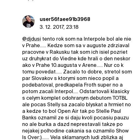
user56faee91b3968
3. 12. 2017, 23:18
@djdusi
tento rok som na Interpole bol ale nie
v Prahe..... Kedze som sa v auguste zdrziaval
pracovne v Rakusku tak som ich isiel pozriet
uz druhykrat do Viedne kde hrali o den neskor
ako v Prahe 10.augusta v Arene..... Nur co k
tomu povedat..... Zacalo to dobre, stretol som
par Slovakov s ktorymi som nieco popil a
podebatoval, predkapela Froth super no a
potom zacali Interpol.... Odstartovali klasicky
s celym komplet odohranym debutom TOTBL
ale pocas Stelly sa zacalo blyskat a hrmiet no
a kedze to bol Open Air tak po Stelle Paul
Banks oznamil ze si daju kvoli pocasiu pauzu
no ale burka a dazd neprestavali takze po
nejakej polhodine cakania sa oznamilo Show
Is Over:)...... Vela sklamanych ludi zblizka aj