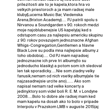
prilezitosti ale to je kapela,ktora hra vo
velkych priestoroch a ja mam radsej male
kluby(Lucerna Music Bar, Viedenska
Arena,Brixton Academy)..... PJ patrili spolu s
Nirvanou a Soundgarden v 90. rokoch medzi
moje najoblubenejsie US kapely(aj ked s
odstupom casu za najlepsiu americku skupinu
z 90. rokov povazujem jednoznacne Afghan
Whigs-Congregation,Gentlemen a hlavne
Black Love su podla mna najlepsie albumy z
toho obdobia)..... Od PJ mam najradsej
jednoznacne ich prve tri albumy(to su
jednoducho klasiky) a potom som ich sledoval
len tak sporadicky......Nie som ziadny velky
fanusik,nemam od nich vsetky albumy(ale tie
najzasadnejsie urcite ano)....... Ako som
napisal nemam rad velke koncerty a
jediny,ktory som videl boli R. E. M. v Londyne
2008.....Bolo to dobre ale radsej mam ked
mam kapelu na dosah ako to bolo v pripade
Interpolu v Prazskom LMB v auguste 2015(aj