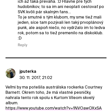
ich až taká prevaha. :D Hlavne pre tých
hudobníkov, to sa im ani neoplatí cestovať po
SVK kvôli pár skalným fans...
To je smutné s tým klubom, my sme tiež mali
jeden, síce tam pozývali len taký prvoplánový
punk, ale aspoň niečo, no vydržalo im to ledva
rok, potom sa to tiež premenilo na diskoklub.
:D
Reply
jputerka
30. 11. 2017, 21:02
Veľmi by ma potešila austrálska rockerka Courtney
Barnett. Okrem toho, že má vlastné pesničky,
nahrala tento rok spolu s Kurtom Vileom skvelý
album.
https://www.youtube.com/watch?v=1NVOawOXxSA