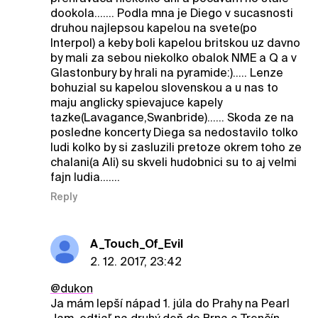
dookola....... Podla mna je Diego v sucasnosti
druhou najlepsou kapelou na svete(po
Interpol) a keby boli kapelou britskou uz davno
by mali za sebou niekolko obalok NME a Q a v
Glastonbury by hrali na pyramide:)..... Lenze
bohuzial su kapelou slovenskou a u nas to
maju anglicky spievajuce kapely
tazke(Lavagance,Swanbride)...... Skoda ze na
posledne koncerty Diega sa nedostavilo tolko
ludi kolko by si zasluzili pretoze okrem toho ze
chalani(a Ali) su skveli hudobnici su to aj velmi
fajn ludia.......
Reply
A_Touch_Of_Evil
2. 12. 2017, 23:42
@dukon
Ja mám lepší nápad 1. júla do Prahy na Pearl