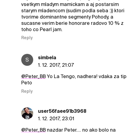
vsetkym mladym mamickam a aj postarsim
starym mladencom (sudim podla seba :)) ktori
tvorime dominantne segmenty Pohody, a
sucasne verim berie honorare radovo 10 % z
toho co Pearl jam.
Reply
simbela
S
1. 12. 2017, 21:07
@Peter_BB
Yo La Tengo, nadhera! vdaka za tip
Peto
Reply
user56faee91b3968
1. 12. 2017, 23:01
@Peter_BB
nazdar Peter.... no ako bolo na