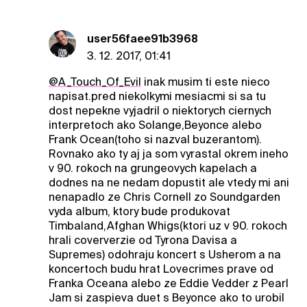
user56faee91b3968
3. 12. 2017, 01:41
@A_Touch_Of_Evil
inak musim ti este nieco
napisat.pred niekolkymi mesiacmi si sa tu
dost nepekne vyjadril o niektorych ciernych
interpretoch ako Solange,Beyonce alebo
Frank Ocean(toho si nazval buzerantom).
Rovnako ako ty aj ja som vyrastal okrem ineho
v 90. rokoch na grungeovych kapelach a
dodnes na ne nedam dopustit ale vtedy mi ani
nenapadlo ze Chris Cornell zo Soundgarden
vyda album, ktory bude produkovat
Timbaland,Afghan Whigs(ktori uz v 90. rokoch
hrali coververzie od Tyrona Davisa a
Supremes) odohraju koncert s Usherom a na
koncertoch budu hrat Lovecrimes prave od
Franka Oceana alebo ze Eddie Vedder z Pearl
Jam si zaspieva duet s Beyonce ako to urobil