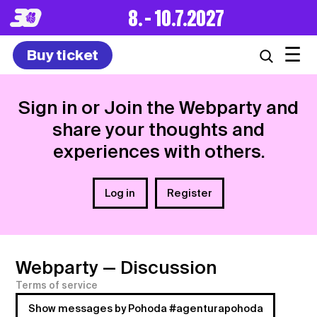
8. – 10.7.2027
☰
Buy ticket
Sign in or Join the Webparty and
share your thoughts and
experiences with others.
Log in
Register
Webparty
— Discussion
Terms of service
Show messages by Pohoda #agenturapohoda