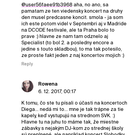
@user56faee91b3968
aha, no ano, sa
pamatam ze ten viedensky koncert na druhy
den musel predcasne koncit. smola - ja som
ich este potom videl v Septembri aj v Madride
na DCODE festivale, ale ta Praha bolo to
prave :) hlavne ze nam tam odznelo aj
Specialist (to bol 2. a posledny encore a
jedine s touto skladbou), to ma tak potesilo,
ze proste fakt jeden z naj koncertov mojich :)
Reply
Rowena
6. 12. 2017, 00:17
K tomu, čo ste tu písali o účasti na koncertoch
Diega... nedá mi to... mne je tak trápne za tie
kapely, keď vystupujú na strednom SVK. :)
Hlavne tu na juhu to máme tak, že miestne
zábavky s nejakým DJ-kom zo strednej školy
sú preplnené, ale napríklad koncert Slobodky