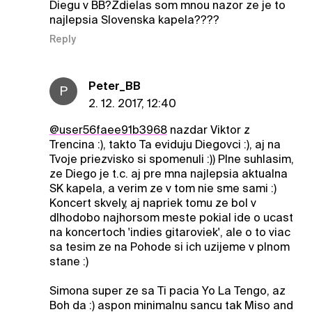
Diegu v BB?Zdielas som mnou nazor ze je to
najlepsia Slovenska kapela????
Reply
Peter_BB
P
2. 12. 2017, 12:40
@user56faee91b3968
nazdar Viktor z
Trencina :), takto Ta eviduju Diegovci :), aj na
Tvoje priezvisko si spomenuli :)) Plne suhlasim,
ze Diego je t.c. aj pre mna najlepsia aktualna
SK kapela, a verim ze v tom nie sme sami :)
Koncert skvely, aj napriek tomu ze bol v
dlhodobo najhorsom meste pokial ide o ucast
na koncertoch 'indies gitaroviek', ale o to viac
sa tesim ze na Pohode si ich uzijeme v plnom
stane :)
Simona super ze sa Ti pacia Yo La Tengo, az
Boh da :) aspon minimalnu sancu tak Miso and