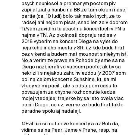
psych.neuniesol a prehnanym poctom piv
zapijal zial a hanbu na BB ze tam okrem nasej
partie (ca. 10 ludi) bolo tak malo inych, ze to
radsej ani nejdem pisat, snad len ze v dobrom
Ti/vam zavidim tu ucast na koncertoch v PN a
najma v TN. Az okolnosti dopraju,rad sa v
2018 vyberim na koncert Diega na vylet do
nejakeho ineho mesta v SR, uz kde budu hrat
cez vikend a budem mat moznost s niekym ist.
No a verim ze prave na Pohode by sme sa na
Diego nazbierali vo vacsom pocte, ak by sa
nekrizili s nejakou zahr. hviezdou (v 2007 som
bol na celom koncerte Sunshine, kt. sa mi
vtedy velmi pacili, ale s odstupom casu to
povazujem za chybne rozhodnutie kedze
mojej vtedajsej frajerke by sa isto ovela viac
pacili Diego, co uz, verme ze budu hrat takto
paradne spolu aj nadalej|.
@Evil uzi si metalove koncerty a az Boh da,
vidime sa na Pearl Jame v Prahe, resp. na