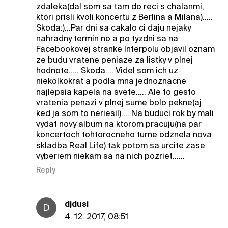
zdaleka(dal som sa tam do reci s chalanmi,
ktori prisli kvoli koncertu z Berlina a Milana).....
Skoda:)...Par dni sa cakalo ci daju nejaky
nahradny termin no a po tyzdni sa na
Facebookovej stranke Interpolu objavil oznam
ze budu vratene peniaze za listky v plnej
hodnote..... Skoda.... Videl som ich uz
niekolkokrat a podla mna jednoznacne
najlepsia kapela na svete..... Ale to gesto
vratenia penazi v plnej sume bolo pekne(aj
ked ja som to neriesil).... Na buduci rok by mali
vydat novy album na ktorom pracuju(na par
koncertoch tohtorocneho turne odznela nova
skladba Real Life) tak potom sa urcite zase
vyberiem niekam sa na nich pozriet......
Reply
djdusi
D
4. 12. 2017, 08:51