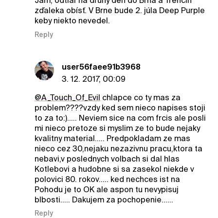
Jam, odtiaľ na druhý deň do Brna a Trenčín
zďaleka obísť. V Brne bude 2. júla Deep Purple
keby niekto nevedel.
Reply
user56faee91b3968
3. 12. 2017, 00:09
@A_Touch_Of_Evil
chlapce co ty mas za
problem????vzdy ked sem nieco napises stoji
to za to:)..... Neviem sice na com frcis ale posli
mi nieco pretoze si myslim ze to bude nejaky
kvalitny material..... Predpokladam ze mas
nieco cez 30,nejaku nezazivnu pracu,ktora ta
nebavi,v poslednych volbach si dal hlas
Kotlebovi a hudobne si sa zasekol niekde v
polovici 80. rokov..... ked nechces ist na
Pohodu je to OK ale aspon tu nevypisuj
blbosti..... Dakujem za pochopenie......
Reply