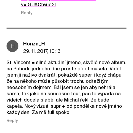
v=IGUAChyue2I
Reply
Honza_H
H
29. 11. 2017, 10:13
St. Vincent = silné aktuální jméno, skvělé nové album.
na Pohodu jednoho dne prostě přijet musela. Viděl
jsem ji naživo dvakrát, pokaždé super, i když chápu
že na někoho může působit trochu odtažitým,
neosobním dojmem. Bál jsem se jen aby nehrála
sama, tak jako na současné tour, páč to vypadá na
videích docela slabě, ale Michal řekl, že bude i
kapela. Nový vizuál supr + od pondělka nové jméno
každý den. Za mě full spoko.
Reply