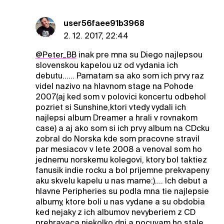
user56faee91b3968
2. 12. 2017, 22:44
@Peter_BB
inak pre mna su Diego najlepsou
slovenskou kapelou uz od vydania ich
debutu...... Pamatam sa ako som ich prvy raz
videl nazivo na hlavnom stage na Pohode
2007(aj ked som v polovici koncertu odbehol
pozriet si Sunshine,ktori vtedy vydali ich
najlepsi album Dreamer a hrali v rovnakom
case) a aj ako som si ich prvy album na CDcku
zobral do Norska kde som pracovne stravil
par mesiacov v lete 2008 a venoval som ho
jednemu norskemu kolegovi, ktory bol taktiez
fanusik indie rocku a bol prijemne prekvapeny
aku skvelu kapelu u nas mame:).... Ich debut a
hlavne Peripheries su podla mna tie najlepsie
albumy, ktore boli u nas vydane a su obdobia
ked nejaky z ich albumov nevyberiem z CD
prehravaca niekolko dni a pocuvam ho stale