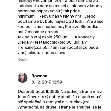
niekedy v novembri 2014 a bolo tam asi 20
ludi:(((((((...to som sa musel chalanom z kapely
normalne ospravedlnit:) tak pride
minimum.....keby u nas v NMnV hrali Diego
pocitam ze by bolo najviac 30 ludi.....Ale zase
ked boli u nas naposledy Para zo Slobodkou
asi 2 mesiace dozadu
tak bolo vraj okolo 250 ludi......A koncerty
Diega v Piestanoch(okolo 30 ludi) a v
Trencine(cca 50....tam som pocital ze bude
viac) takisto ziadna slava......
Reply
Rowena
8. 12. 2017, 12:59
@user56faee91b3968
Na jednej strane má z
toho človek taký dobrý pocit, že aspoň nemá
nič spoločné s tamtými diskotékovými
vymetačmi, na druhej strane je smutné, že je