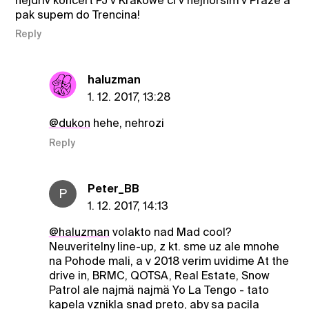
nejdriv koncert PJ v Krakowe ci v nejhorsim v Praze a
pak supem do Trencina!
Reply
haluzman
1. 12. 2017, 13:28
@dukon
hehe, nehrozi
Reply
Peter_BB
P
1. 12. 2017, 14:13
@haluzman
volakto nad Mad cool?
Neuveritelny line-up, z kt. sme uz ale mnohe
na Pohode mali, a v 2018 verim uvidime At the
drive in, BRMC, QOTSA, Real Estate, Snow
Patrol ale najmä najmä Yo La Tengo - tato
kapela vznikla snad preto, aby sa pacila