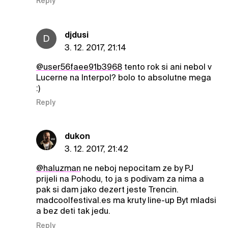
Reply
djdusi
D
3. 12. 2017, 21:14
@user56faee91b3968
tento rok si ani nebol v
Lucerne na Interpol? bolo to absolutne mega
:)
Reply
dukon
3. 12. 2017, 21:42
@haluzman
ne neboj nepocitam ze by PJ
prijeli na Pohodu, to ja s podivam za nima a
pak si dam jako dezert jeste Trencin.
madcoolfestival.es ma kruty line-up Byt mladsi
a bez deti tak jedu.
Reply