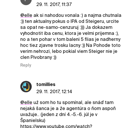
29. 11. 2017, 11:37
@elle
ak si nahodou vonala :) a najma chutnala
:)) ten aktualny pokus o IPA od Steigeru, urcite
sa opat ne-samo-cenzuruj :))) Ja dokazem
vyhodnotit iba cenu, ktora je velmi prijemna :),
no a ten pohar v tom baleni 5 flias je nadherny
hoc tiez zjavne trosku lacny :)) Na Pohode toto
verim nehrozi, lebo pokial viem Steiger nie je
clen Pivobrany :))
Reply
tomillies
29. 11. 2017, 12:14
@elle
už som ho tu spomínal, ale snáď tam
nejaká šanca je a že agentúra o ňom aspoň
uvažuje.. (jeden z dní 4.-5.-6. júl je v
Španielsku)
https://www.youtube.com/watch?