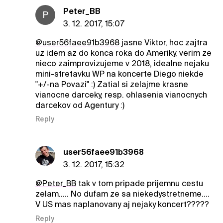
Peter_BB
P
3. 12. 2017, 15:07
@user56faee91b3968
jasne Viktor, hoc zajtra
uz idem az do konca roka do Ameriky, verim ze
nieco zaimprovizujeme v 2018, idealne nejaku
mini-stretavku WP na koncerte Diego niekde
"+/-na Povazi" :) Zatial si zelajme krasne
vianocne darceky, resp. ohlasenia vianocnych
darcekov od Agentury :)
Reply
user56faee91b3968
3. 12. 2017, 15:32
@Peter_BB
tak v tom pripade prijemnu cestu
zelam..... No dufam ze sa niekedystretneme....
V US mas naplanovany aj nejaky koncert?????
Reply