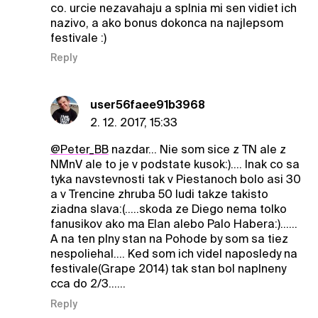
co. urcie nezavahaju a splnia mi sen vidiet ich
nazivo, a ako bonus dokonca na najlepsom
festivale :)
Reply
user56faee91b3968
2. 12. 2017, 15:33
@Peter_BB
nazdar... Nie som sice z TN ale z
NMnV ale to je v podstate kusok:).... Inak co sa
tyka navstevnosti tak v Piestanoch bolo asi 30
a v Trencine zhruba 50 ludi takze takisto
ziadna slava:(.....skoda ze Diego nema tolko
fanusikov ako ma Elan alebo Palo Habera:)......
A na ten plny stan na Pohode by som sa tiez
nespoliehal.... Ked som ich videl naposledy na
festivale(Grape 2014) tak stan bol naplneny
cca do 2/3......
Reply