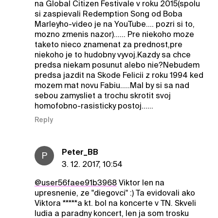
na Global Citizen Festivale v roku 2015(spolu
si zaspievali Redemption Song od Boba
Marleyho-video je na YouTube.... pozri si to,
mozno zmenis nazor)...... Pre niekoho moze
taketo nieco znamenat za prednost,pre
niekoho je to hudobny vyvoj.Kazdy sa chce
predsa niekam posunut alebo nie?Nebudem
predsa jazdit na Skode Felicii z roku 1994 ked
mozem mat novu Fabiu.....Mal by si sa nad
sebou zamysliet a trochu skrotit svoj
homofobno-rasisticky postoj......
Reply
Peter_BB
P
3. 12. 2017, 10:54
@user56faee91b3968
Viktor len na
upresnenie, ze "diegovci" :) Ta evidovali ako
Viktora *****a kt. bol na koncerte v TN. Skveli
ludia a paradny koncert, len ja som trosku