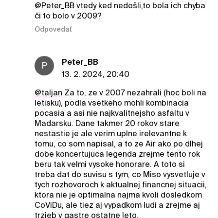
@Peter_BB
vtedy ked nedošli,to bola ich chyba
či to bolo v 2009?
Odpovedať
Peter_BB
P
13. 2. 2024, 20:40
@taljan
Za to, ze v 2007 nezahrali (hoc boli na
letisku), podla vsetkeho mohli kombinacia
pocasia a asi nie najkvalitnejsho asfaltu v
Madarsku. Dane takmer 20 rokov stare
nestastie je ale verim uplne irelevantne k
tomu, co som napisal, a to ze Air ako po dlhej
dobe koncertujuca legenda zrejme tento rok
beru tak velmi vysoke honorare. A toto si
treba dat do suvisu s tym, co Miso vysvetluje v
tych rozhovoroch k aktualnej financnej situacii,
ktora nie je optimalna najma kvoli dosledkom
CoViDu, ale tiez aj vypadkom ludi a zrejme aj
trzieb v gastre ostatne leto.