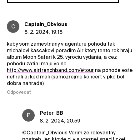
Captain_Obvious
C
8. 2. 2024, 19:18
keby som zamestnany v agenture pohoda tak
michalovi kascakovi poradim Air ktory tento rok hraju
album Moon Safari k 25. vyrociu vydania, a cez
pohodu zatial maju volno
http://www.airfrenchband.com/
#tour
na pohode este
nehrali aj ked mali (samozrejme koncert v pko bol
dobra nahrada)
Odpovedať
Peter_BB
P
8. 2. 2024, 20:59
@Captain_Obvious
Verim ze relevantny
postreh, len ktovie ci v sucasnej specifickej