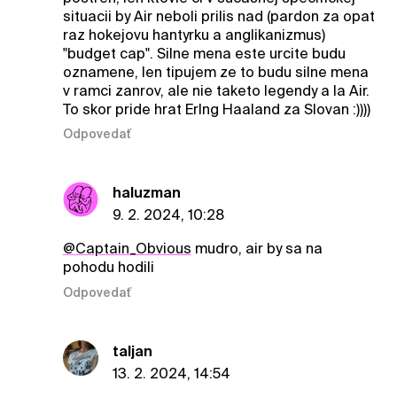
situacii by Air neboli prilis nad (pardon za opat
raz hokejovu hantyrku a anglikanizmus)
"budget cap". Silne mena este urcite budu
oznamene, len tipujem ze to budu silne mena
v ramci zanrov, ale nie taketo legendy a la Air.
To skor pride hrat Erlng Haaland za Slovan :))))
Odpovedať
haluzman
9. 2. 2024, 10:28
@Captain_Obvious
mudro, air by sa na
pohodu hodili
Odpovedať
taljan
13. 2. 2024, 14:54