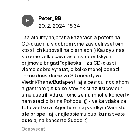
Peter_BB
P
20. 2. 2024, 16:34
..za albumy najprv na kazerach a potom na
CD-ckach, a v dobrom sme zavideli vsetkym
kto si ich kupovali na platniach :) Kazdy z nas,
kto sme velku cas nasich studentskych
prijmov z brigad "oplieskali" za CD-cka si
vieme dobre vyratat, o kolko menej penazi
rocne dnes dame za 3 koncerty vo
Viedni/Prahe/Budapesti aj s cestou, noclahom
a gastrom :) A kolko stoviek ci az tisicov eur
sme usetrili vdaka tomu ze na mnohe koncerty
nam stacilo ist na Pohodu :))) - velka vdaka za
toto vsetko aj Agenture a aj vsetkym Vam kto
ste prispeli aj k najlepsiemu publiku na svete
este aj na koncerte Suede! :)
Odpovedať