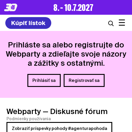
8. – 10.7.2027
☰
Kúpiť lístok
Prihláste sa alebo registrujte do
Webparty a zdieľajte svoje názory
a zážitky s ostatnými.
Prihlásiť sa
Registrovať sa
Webparty
— Diskusné fórum
Podmienky používania
Zobraziť príspevky pohody #agenturapohoda