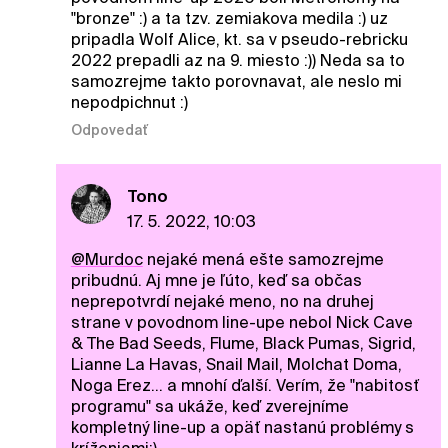
"bronze" :) a ta tzv. zemiakova medila :) uz
pripadla Wolf Alice, kt. sa v pseudo-rebricku
2022 prepadli az na 9. miesto :)) Neda sa to
samozrejme takto porovnavat, ale neslo mi
nepodpichnut :)
Odpovedať
Tono
17. 5. 2022, 10:03
@Murdoc
nejaké mená ešte samozrejme
pribudnú. Aj mne je ľúto, keď sa občas
neprepotvrdí nejaké meno, no na druhej
strane v povodnom line-upe nebol Nick Cave
& The Bad Seeds, Flume, Black Pumas, Sigrid,
Lianne La Havas, Snail Mail, Molchat Doma,
Noga Erez... a mnohí ďalší. Verím, že "nabitosť
programu" sa ukáže, keď zverejníme
kompletný line-up a opäť nastanú problémy s