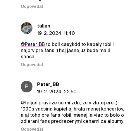
Odpovedať
taljan
19. 2. 2024, 11:40
@Peter_BB
to boli casy,kdd to kapely robili
najprv pre fans :) hej jasne,uz bude malá
šanca
Odpovedať
Peter_BB
P
19. 2. 2024, 22:50
@taljan
praveze sa mi zda, ze v zlatej ere :)
1990s vacsina kapiel aj hrala menej koncertov,
a aj toho pre fans robili menej, a viac to bolo o
zdierani fans predrazenymi cenami za albumy.
Odpovedať