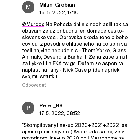
Milan_Grobian
M
16. 5. 2022, 17:10
@Murdoc
Na Pohoda dni nic neohlasili tak sa
obavam ze uz pribudnu len domace cesko-
slovenske veci. Obrovska skoda toho blbeho
covidu, z povodne ohlaseneho na co som sa
tesil najviac nebude nic - Thom Yorke, Glass
Animals, Devendra Banhart. Zena zase smuti
za Lykke Li a FKA twigs. Dufam ze aspon ta
naplast na rany - Nick Cave pride napriek
svojmu smutku.
Odpovedať
Peter_BB
P
17. 5. 2022, 08:52
"Skompilovany line-up 2020+2021+2022" sa
aj mne pacil najviac :) Avsak zda sa mi, ze v
povodnom line-up 2020 boli Metronomy na