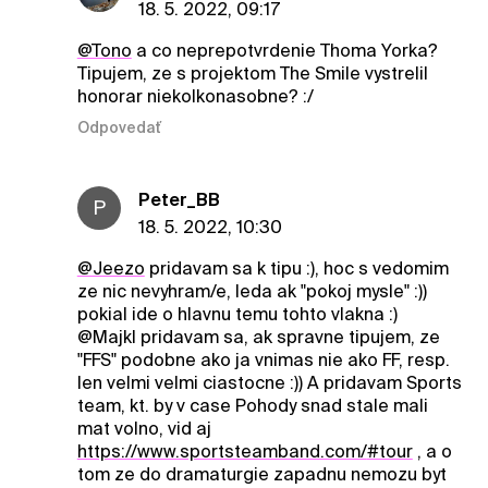
18. 5. 2022, 09:17
@Tono
a co neprepotvrdenie Thoma Yorka?
Tipujem, ze s projektom The Smile vystrelil
honorar niekolkonasobne? :/
Odpovedať
Peter_BB
P
18. 5. 2022, 10:30
@Jeezo
pridavam sa k tipu :), hoc s vedomim
ze nic nevyhram/e, leda ak "pokoj mysle" :))
pokial ide o hlavnu temu tohto vlakna :)
@Majkl pridavam sa, ak spravne tipujem, ze
"FFS" podobne ako ja vnimas nie ako FF, resp.
len velmi velmi ciastocne :)) A pridavam Sports
team, kt. by v case Pohody snad stale mali
mat volno, vid aj
https://www.sportsteamband.com/
#tour
, a o
tom ze do dramaturgie zapadnu nemozu byt