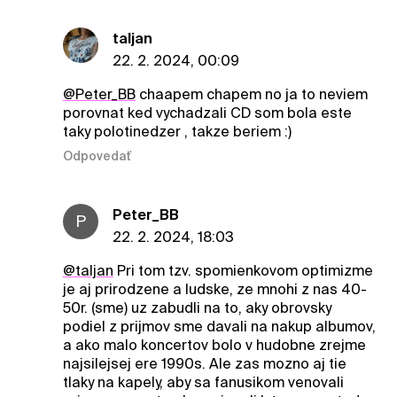
taljan
22. 2. 2024, 00:09
@Peter_BB
chaapem chapem no ja to neviem
porovnat ked vychadzali CD som bola este
taky polotinedzer , takze beriem :)
Odpovedať
Peter_BB
P
22. 2. 2024, 18:03
@taljan
Pri tom tzv. spomienkovom optimizme
je aj prirodzene a ludske, ze mnohi z nas 40-
50r. (sme) uz zabudli na to, aky obrovsky
podiel z prijmov sme davali na nakup albumov,
a ako malo koncertov bolo v hudobne zrejme
najsilejsej ere 1990s. Ale zas mozno aj tie
tlaky na kapely, aby sa fanusikom venovali