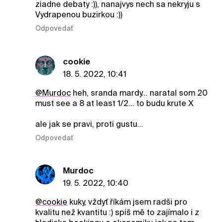
ziadne debaty :)), nanajvys nech sa nekryju s
Vydrapenou buzirkou :))
Odpovedať
cookie
18. 5. 2022, 10:41
@Murdoc
heh, sranda mardy... naratal som 20
must see a 8 at least 1/2... to budu krute X
ale jak se pravi, proti gustu...
Odpovedať
Murdoc
19. 5. 2022, 10:40
@cookie
kuky, vždyť říkám jsem radši pro
kvalitu než kvantitu :) spíš mě to zajímalo i z