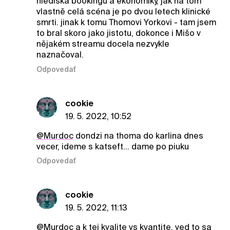
hlediska bookingu a ekonomiky, jak na tom
vlastně celá scéna je po dvou letech klinické
smrti. jinak k tomu Thomovi Yorkovi - tam jsem
to bral skoro jako jistotu, dokonce i Mišo v
nějakém streamu docela nezvykle
naznačoval.
Odpovedať
cookie
19. 5. 2022, 10:52
@Murdoc
dondzi na thoma do karlina dnes
vecer, ideme s katseft... dame po piuku
Odpovedať
cookie
19. 5. 2022, 11:13
@Murdoc
a k tej kvalite vs kvantite, ved to sa