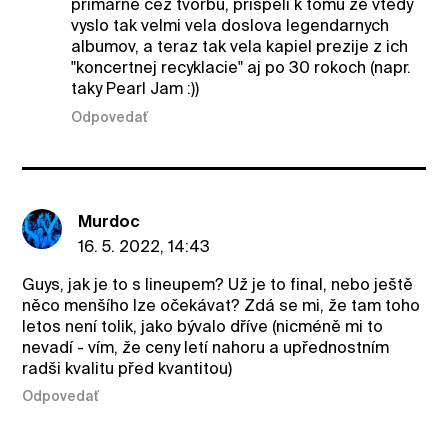
primarne cez tvorbu, prispeli k tomu ze vtedy
vyslo tak velmi vela doslova legendarnych
albumov, a teraz tak vela kapiel prezije z ich
"koncertnej recyklacie" aj po 30 rokoch (napr.
taky Pearl Jam :))
Odpovedať
Murdoc
16. 5. 2022, 14:43
Guys, jak je to s lineupem? Už je to final, nebo ještě
něco menšího lze očekávat? Zdá se mi, že tam toho
letos není tolik, jako bývalo dříve (nicméně mi to
nevadí - vím, že ceny letí nahoru a upřednostním
radši kvalitu před kvantitou)
Odpovedať