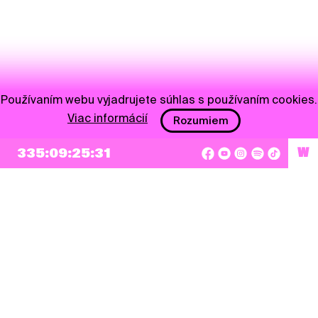
Používaním webu vyjadrujete súhlas s používaním cookies.
Viac informácií
Rozumiem
NEWSLETTER
335:09:25:31
W
Prihlásiť sa
Súhlasím so zapísaním mojej e-mailovej adresy do Pohoda Newslettra a využívaním
na marketingové účely.