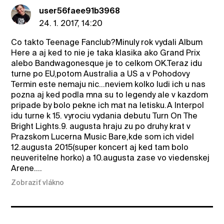
user56faee91b3968
24. 1. 2017, 14:20
Co takto Teenage Fanclub?Minuly rok vydali Album
Here a aj ked to nie je taka klasika ako Grand Prix
alebo Bandwagonesque je to celkom OK.Teraz idu
turne po EU,potom Australia a US a v Pohodovy
Termin este nemaju nic...neviem kolko ludi ich u nas
pozna aj ked podla mna su to legendy ale v kazdom
pripade by bolo pekne ich mat na letisku.A Interpol
idu turne k 15. vyrociu vydania debutu Turn On The
Bright Lights.9. augusta hraju zu po druhy krat v
Prazskom Lucerna Music Bare,kde som ich videl
12.augusta 2015(super koncert aj ked tam bolo
neuveritelne horko) a 10.augusta zase vo viedenskej
Arene....
Zobraziť vlákno