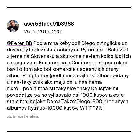
user56faee91b3968
26. 5. 2016, 21:51
@Peter_BB
Podla mna keby boli Diego z Anglicka uz
davno by hrali v Glastonbury na Pyramide....Bohuzial
zijeme na Slovensku a skutocne neviem kolko ludi ich
u nas pozna...ked som sa s Cundom pred par rokmi
bavil o tom ako bol komercne uspesny ich druhy
album Peripheries(podla mna najlepsi album vydany
u nas-taky zvuk ako maju oni u nas nema
nikto....podla mna su taky slovensky Deus)tak mi
povedal ze sa ho vylisovalo asi 1000 kusov a este
stale mal nejake Doma.Takze:Diego-900 predanych
albumov,Rytmus-10000 kusov...WTF????:(
Zobraziť vlákno