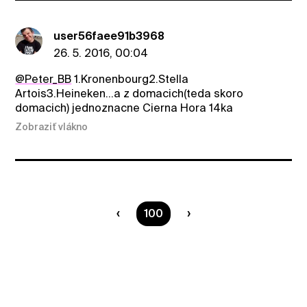
user56faee91b3968
26. 5. 2016, 00:04
@Peter_BB
1.Kronenbourg2.Stella
Artois3.Heineken...a z domacich(teda skoro
domacich) jednoznacne Cierna Hora 14ka
Zobraziť vlákno
Ste na strane
100