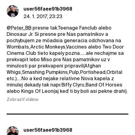
user56faee91b3968
24. 1. 2017, 23:23
@Peter_BB
presne tak.Teenage Fanclub alebo
Dinosaur Jr. Si presne pre Nas pamatnikov a
pochybujem ze möadsia generacia odchovana na
Wombats,Arctic Monkeys,Vaccines alebo Two Door
Cinema Club tieto kapely pozna.....ale nechajme sa
prekvapit lebo Miso pre Nas pamatnikov uz v
minulosti par prekvapeni pripravil(Afghan
Whigs,Smashing Pumpkins,Pulp,Portishead,Orbital
etc.)....No a ked nejake relativne Nova kapela z
minulej dekady tak napr.Biffy Clyro,Band Of Horses
alebo Kings Of Leon(aj keď ti by boli asi pekne drahi).
Zobraziť vlákno
user56faee91b3968