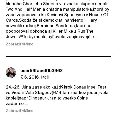
hlupeho Charlieho Sheena v rovnako hlupom seriáli
Two And Half Men a chladná manipulatorka,ktorá by
zase zapasovala ku Kevinovi Spaceymu v House Of
Cards.Škoda že si demokrati namiesto Hillary
nezvolili radšej Bernieho Sandersa,ktorého
podporoval dokonca aj Killer Mike z Run The
Jewels!!!To by mohlo byť oveľa zaujímavejšie.....
Zobraziť vlákno
user56faee91b3968
7. 6. 2016, 14:11
24.-26. Júna zase ako každý krok Donau Insel Fest
vo Viedni .Vela Stageov(FM4 tam má tiež jeden),veľa
kapiel(napr.Dinosaur Jr.) a to vsetko úplne
zadarmo....
Zobraziť vlákno