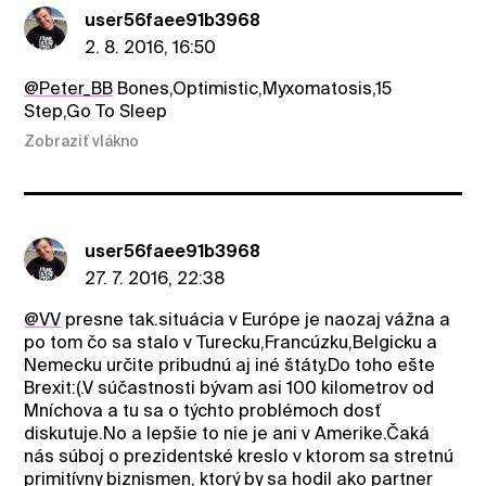
user56faee91b3968
2. 8. 2016, 16:50
@Peter_BB
Bones,Optimistic,Myxomatosis,15
Step,Go To Sleep
Zobraziť vlákno
user56faee91b3968
27. 7. 2016, 22:38
@VV
presne tak.situácia v Európe je naozaj vážna a
po tom čo sa stalo v Turecku,Francúzku,Belgicku a
Nemecku určite pribudnú aj iné štáty.Do toho ešte
Brexit:(.V súčastnosti bývam asi 100 kilometrov od
Mníchova a tu sa o týchto problémoch dosť
diskutuje.No a lepšie to nie je ani v Amerike.Čaká
nás súboj o prezidentské kreslo v ktorom sa stretnú
primitívny biznismen, ktorý by sa hodil ako partner