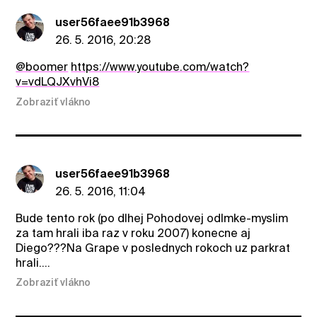
user56faee91b3968
26. 5. 2016, 20:28
@boomer
https://www.youtube.com/watch?
v=vdLQJXvhVi8
Zobraziť vlákno
user56faee91b3968
26. 5. 2016, 11:04
Bude tento rok (po dlhej Pohodovej odlmke-myslim
za tam hrali iba raz v roku 2007) konecne aj
Diego???Na Grape v poslednych rokoch uz parkrat
hrali....
Zobraziť vlákno