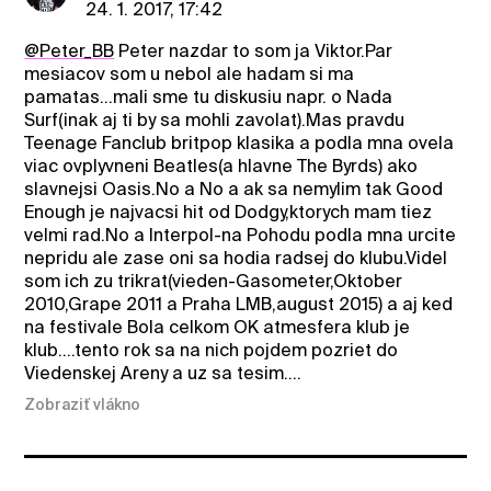
24. 1. 2017, 17:42
@Peter_BB
Peter nazdar to som ja Viktor.Par
mesiacov som u nebol ale hadam si ma
pamatas...mali sme tu diskusiu napr. o Nada
Surf(inak aj ti by sa mohli zavolat).Mas pravdu
Teenage Fanclub britpop klasika a podla mna ovela
viac ovplyvneni Beatles(a hlavne The Byrds) ako
slavnejsi Oasis.No a No a ak sa nemylim tak Good
Enough je najvacsi hit od Dodgy,ktorych mam tiez
velmi rad.No a Interpol-na Pohodu podla mna urcite
nepridu ale zase oni sa hodia radsej do klubu.Videl
som ich zu trikrat(vieden-Gasometer,Oktober
2010,Grape 2011 a Praha LMB,august 2015) a aj ked
na festivale Bola celkom OK atmesfera klub je
klub....tento rok sa na nich pojdem pozriet do
Viedenskej Areny a uz sa tesim....
Zobraziť vlákno