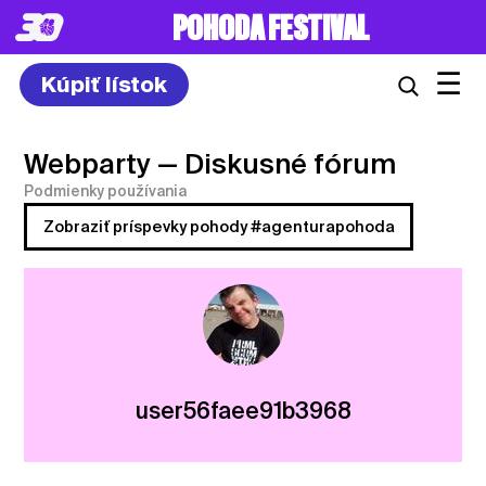
POHODA FESTIVAL
☰
Kúpiť lístok
Webparty
— Diskusné fórum
Podmienky používania
Zobraziť príspevky pohody #agenturapohoda
user56faee91b3968