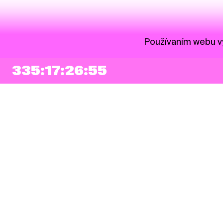
Používaním webu vy
335:17:26:55
NEWSLETTER
Prihlásiť sa
Súhlasím so zapísaním mojej e-mailovej adresy do Pohoda Newslettra a
využívaním na marketingové účely.