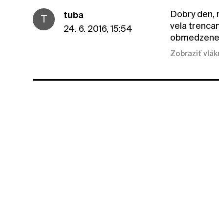
Dobry den, r
tuba
T
vela trencan
24. 6. 2016, 15:54
obmedzene.
Zobraziť vlá