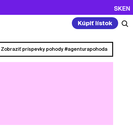
SK
EN
Kúpiť lístok
Zobraziť príspevky pohody #agenturapohoda