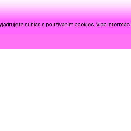
jadrujete súhlas s používaním cookies.
Viac informáci
Novinky
Darujte
Privacy Policy
NGO
Press
Ambass
Gastro
Visual S
Market zóna