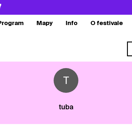
7
Program
Mapy
Info
O festivale
T
tuba