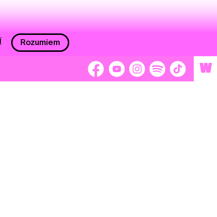
í
Rozumiem
W
 nám 2 %
Brigádnici
Dobrovoľníci
adors
Separátori
tage