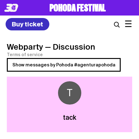
POHODA FESTIVAL
☰
Buy ticket
Webparty
— Discussion
Terms of service
Show messages by Pohoda #agenturapohoda
T
tack