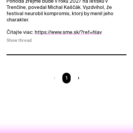
Pohoda zrejme bude v roku 2027 na letisku v
Trenčíne, povedal Michal Kaščák. Vyzdvihol, že
festival neurobil kompromis, ktorý by menil jeho
charakter.
Čítajte viac:
https://www.sme.sk/?ref=hlav
Show thread
You are on page
1