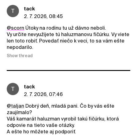
tack
T
2. 7. 2026, 08:45
@scorn
Útoky na rodinu tu už dávno neboli.
Vy určite nevyužijete tú haluzmanovu fičúrku. Vy viete
len toto robiť. Povedať niečo k veci, to sa vám ešte
nepodarilo.
Show thread
tack
T
2. 7. 2026, 07:46
@taljan
Dobrý deň, mladá pani. Čo by vás ešte
zaujímalo?
Váš kamarát haluzman vyrobil takú fičúrku, ktorá
odpovie na tieto vaše otázky.
A ešte ho môžete aj podporiť.