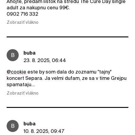
Ahojte, predam listok na stredu The Cure Day single
adult za nakupnu cenu 99€.
0902 716 332
Zobraziť vlákno
buba
B
23. 8. 2025, 06:44
@cookie
este by som dala do zoznamu "tajny"
koncert Separa. Ja velmi dufam, ze sa v time Grejpu
spamataju...
Zobraziť vlákno
buba
B
10. 8. 2025, 09:47