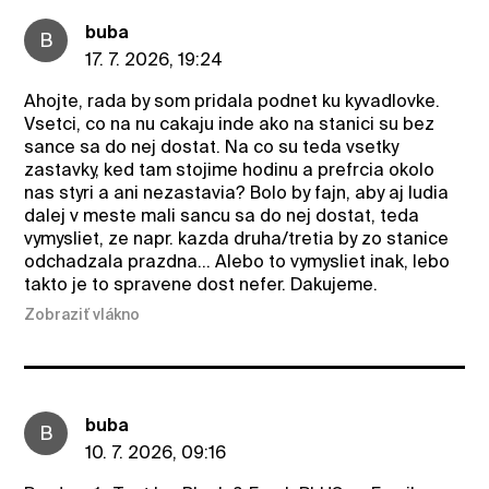
buba
B
17. 7. 2026, 19:24
Ahojte, rada by som pridala podnet ku kyvadlovke.
Vsetci, co na nu cakaju inde ako na stanici su bez
sance sa do nej dostat. Na co su teda vsetky
zastavky, ked tam stojime hodinu a prefrcia okolo
nas styri a ani nezastavia? Bolo by fajn, aby aj ludia
dalej v meste mali sancu sa do nej dostat, teda
vymysliet, ze napr. kazda druha/tretia by zo stanice
odchadzala prazdna... Alebo to vymysliet inak, lebo
takto je to spravene dost nefer. Dakujeme.
Zobraziť vlákno
buba
B
10. 7. 2026, 09:16