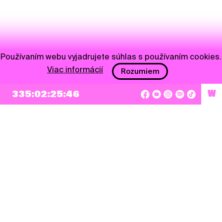
Používaním webu vyjadrujete súhlas s používaním cookies.
Viac informácií
Rozumiem
335:02:25:46
W
NEWSLETTER
Prihlásiť sa
Súhlasím so zapísaním mojej e-mailovej adresy do Pohoda Newslettra a využívaním
na marketingové účely.