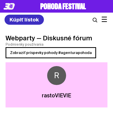
POHODA FESTIVAL
☰
Kúpiť lístok
Webparty
— Diskusné fórum
Podmienky používania
Zobraziť príspevky pohody #agenturapohoda
R
rastoVIEVIE