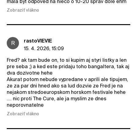
mala byt odpoved na nieco o 10-20 sprav dole ehm
Zobraziť vlákno
rastoVIEVIE
R
15. 4. 2026, 15:09
Fred? ak tam bude on, to si kupim aj styri listky a len
pre seba ;) a ked este pridaju toho bangaltera, tak aj
dva dozivotne hehe
Akurat potom nebude vypredane v aprili ale tipujem,
ze za par dni hned ako sa lud dozvie ze Fred je na
nejakom stredoeuropskom horskom festivale hehe
.... nic proti The Cure, ale ja myslim ze dnes
neporovnatelne
Zobraziť vlákno