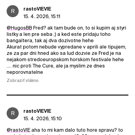
rastoVIEVIE
R
15. 4. 2026, 15:11
@HugosBB
Fred? ak tam bude on, to si kupim aj styri
listky a len pre seba ;) a ked este pridaju toho
bangaltera, tak aj dva dozivotne hehe
Akurat potom nebude vypredane v aprili ale tipujem,
ze za par dni hned ako sa lud dozvie ze Fred je na
nejakom stredoeuropskom horskom festivale hehe
.... nic proti The Cure, ale ja myslim ze dnes
neporovnatelne
Zobraziť vlákno
rastoVIEVIE
R
15. 4. 2026, 15:10
@rastoVIE
aha to mi kam dalo tuto hore spravu? to