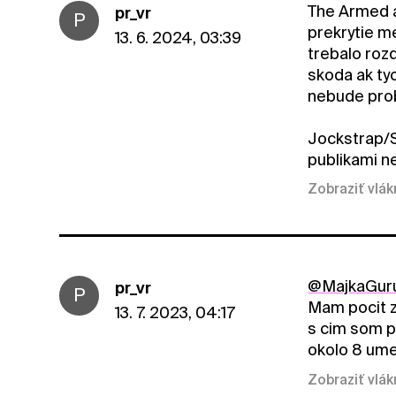
The Armed a
pr_vr
P
prekrytie m
13. 6. 2024, 03:39
trebalo roz
skoda ak ty
nebude prob
Jockstrap/S
publikami n
Zobraziť vlá
@MajkaGur
pr_vr
P
Mam pocit z
13. 7. 2023, 04:17
s cim som p
okolo 8 ume
Zobraziť vlá