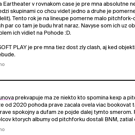
 Eartheater v rovnakom case je pre mna absolutne n
edzi skupinami co chcu videt jedno a druhe je pomerne 
delit). Tento rok je na lineupe pomerne malo pitchfor
ch par co tam je budu hrat naraz. Navyse som ich uz o
lem ich vidiet na Pohode :D.
OFT PLAY je pre mna tiez dost zly clash, aj ked objekt
ebude.
kno
unova
prekvapuje ma ze niekto kto spomina kexp a pitc
e od 2020 pohoda prave zacala ovela viac bookovat ta
rave spokojny a dufam ze pojde dalej tymto smerom. P
lcov ktorych albumy od pitchforku dostali BNM, zatial 
kno