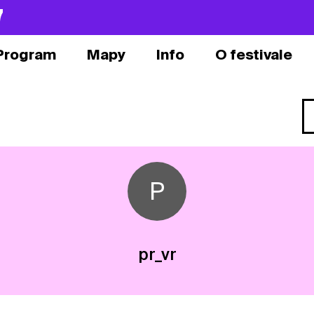
7
Program
Mapy
Info
O festivale
P
pr_vr