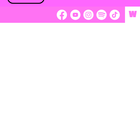
W
 nám 2 %
Brigádnici
Dobrovoľníci
adors
Separátori
tage