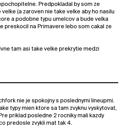
epochopitelne. Predpokladal by som ze
velke (a zaroven nie take velke aby ho nasilu
k-core a podobne typu umelcov a bude velka
be preskocil na Primavere lebo som cakal ze
ivne tam asi take velke prekrytie medzi
hfork nie je spokojny s poslednymi lineupmi.
ke typy mien ktore sa tam zvyknu vyskytovat,
re priklad posledne 2 rocniky mali kazdy
co predosle zvykli mat tak 4.