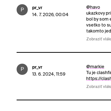
@havo
pr_vr
P
ukazkovy pr
14. 7. 2026, 00:04
bol by som 
vsetko to su
takomto je
Zobraziť vlá
@markie
pr_vr
P
Tu je clashf
13. 6. 2024, 11:59
https://cla
Zobraziť vlá