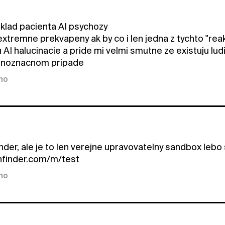
iklad pacienta AI psychozy
extremne prekvapeny ak by co i len jedna z tychto "rea
 AI halucinacie a pride mi velmi smutne ze existuju lud
dnoznacnom pripade
kno
inder, ale je to len verejne upravovatelny sandbox lebo
shfinder.com/m/test
kno