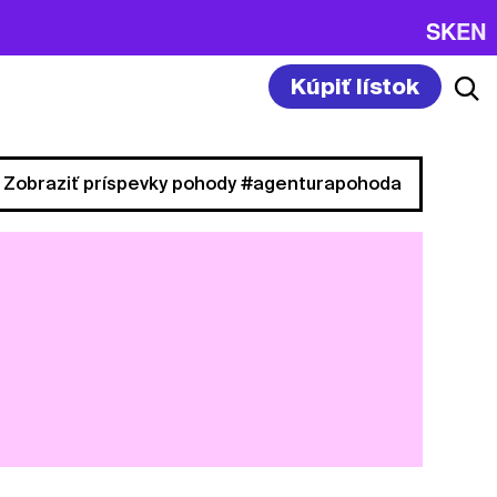
SK
EN
Kúpiť lístok
Zobraziť príspevky pohody #agenturapohoda