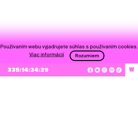
Používaním webu vyjadrujete súhlas s používaním cookies.
Viac informácií
Rozumiem
335:14:34:29
W
NEWSLETTER
Prihlásiť sa
Súhlasím so zapísaním mojej e-mailovej adresy do Pohoda Newslettra a využívaním
na marketingové účely.