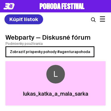
POHODA FESTIVAL
☰
Kúpiť lístok
Webparty
— Diskusné fórum
Podmienky používania
Zobraziť príspevky pohody #agenturapohoda
L
lukas_katka_a_mala_sarka