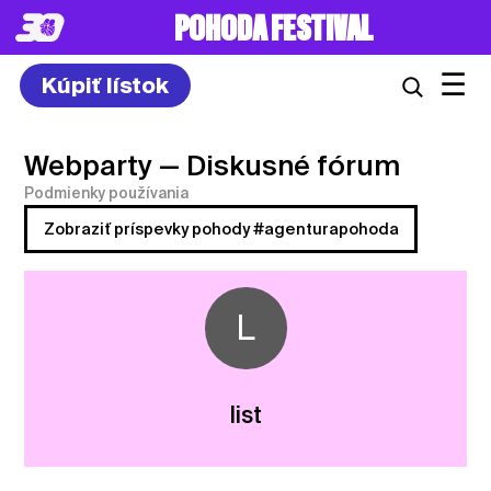
POHODA FESTIVAL
☰
Kúpiť lístok
Webparty
— Diskusné fórum
Podmienky používania
Zobraziť príspevky pohody #agenturapohoda
L
list