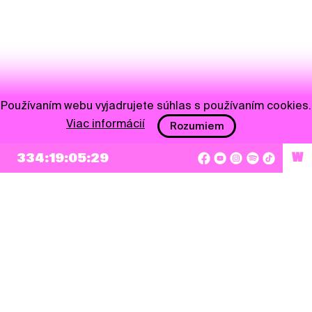
Používaním webu vyjadrujete súhlas s používaním cookies.
Viac informácií
Rozumiem
334:19:05:29
W
NEWSLETTER
Prihlásiť sa
Súhlasím so zapísaním mojej e-mailovej adresy do Pohoda Newslettra a využívaním
na marketingové účely.