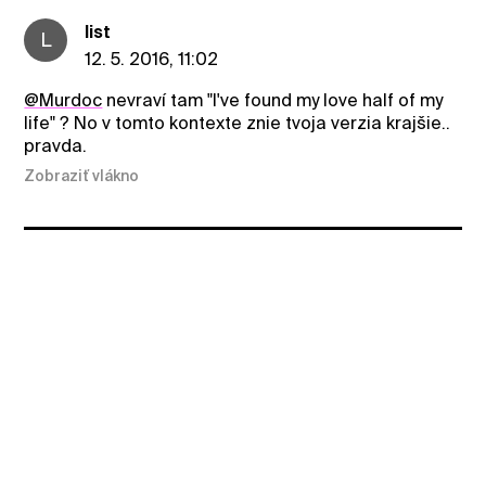
list
L
12. 5. 2016, 11:02
@Murdoc
nevraví tam "I've found my love half of my
life" ? No v tomto kontexte znie tvoja verzia krajšie..
pravda.
Zobraziť vlákno