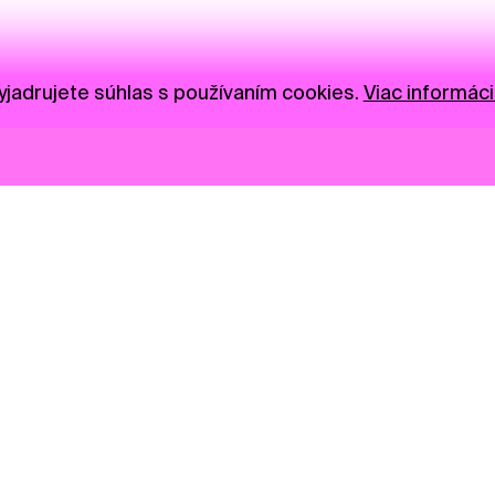
jadrujete súhlas s používaním cookies.
Viac informáci
Novinky
Darujte
Privacy Policy
NGO
Press
Ambass
Gastro
Visual S
Market zóna