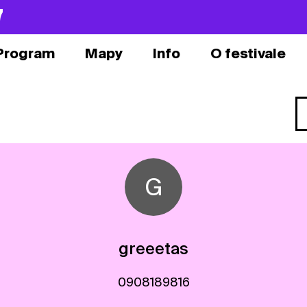
7
Program
Mapy
Info
O festivale
G
greeetas
0908189816