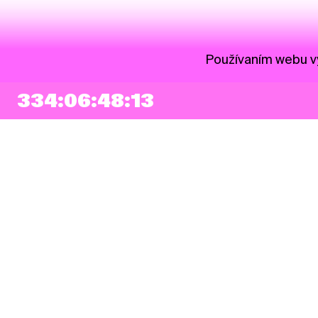
Používaním webu vy
334:06:48:13
NEWSLETTER
Prihlásiť sa
Súhlasím so zapísaním mojej e-mailovej adresy do Pohoda Newslettra a
využívaním na marketingové účely.