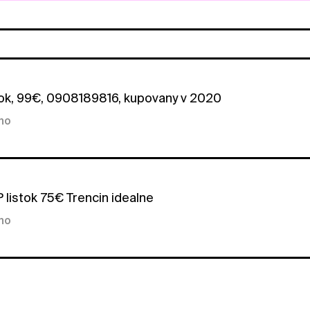
ok, 99€, 0908189816, kupovany v 2020
kno
listok 75€ Trencin idealne
kno