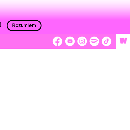
í
Rozumiem
W
 nám 2 %
Brigádnici
Dobrovoľníci
adors
Separátori
tage