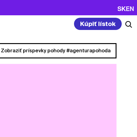
SK
EN
Kúpiť lístok
Zobraziť príspevky pohody #agenturapohoda