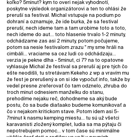
koľko? 5minut? kym to overi nejak vyhodnotí,
poskytne výsledok organizátorovi a ten to ohlási že
preruší sa festival. Michal vstupuje na podium po
dohraní a oznamuje, že ide burka, že sa festival
preruší, nech ideme tam a tam urobime toto a toto,
nech ideme do aut... toto hlasenie trvalo 1-2 minuty,
odchádzame zas asi 2 minuty, potom počujeme,
potom sa nesie festivalom zrazu " my sme hráli na
cimbáli... vraciame sa cez ludi co odchádzaju...
verzia je pekne dlha - 5minut, ci 7? na to opatovne
vyhlasuje Michal že festival sa preruší aj pre tých čo
ešte neodišli, tu stretávam Kekeho z wp a vravím mu
že fest je prerušený a on si ide vypočuť info, takže by
vedel presne zreferovať čo tam odznelo, zhruba do
troch minut odnesiem manželku do stanu,
prehodíme nejaku reč, dohodneme sa aký bude
postu, čo sa bude diaťaako budeme komunikovať a
čo v nejakom kritickom stave. Potom idem asi 5-
7minut k nasmu kemping miestu... tu sú už všetci
karavanisti zložený komplet, ludia sa ma pýtaju či
nepotrebujem pomoc... v tom čase sú minimálne