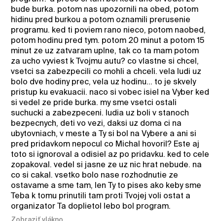
bude burka. potom nas upozornili na obed, potom
hidinu pred burkou a potom oznamili prerusenie
programu. ked ti poviem rano nieco, potom naobed,
potom hodinu pred tym. potom 20 minut a potom 15
minut ze uz zatvaram uplne, tak co ta mam potom
za ucho vyviest k Tvojmu autu? co vlastne si chcel,
vsetci sa zabezpecili co mohli a chceli. vela ludi uz
bolo dve hodiny prec, vela uz hodinu... to je skvely
pristup ku evakuacii. naco si vobec isiel na Vyber ked
si vedel ze pride burka. my sme vsetci ostali
suchucki a zabezpeceni. ludia uz boli v stanoch
bezpecnych, deti vo vezi, daksi uz doma ci na
ubytovniach, v meste a Ty si bol na Vybere a ani si
pred pridavkom nepocul co Michal hovoril? Este aj
toto si ignoroval a odisiel az po pridavku. ked to cele
zopakoval. vedel si jasne ze uz nic hrat nebude. na
co si cakal. vsetko bolo nase rozhodnutie ze
ostavame a sme tam, len Ty to pises ako keby sme
Teba k tomu prinutili tam proti Tvojej voli ostat a
organizator Ta doplietol lebo bol program.
Zobraziť vlákno