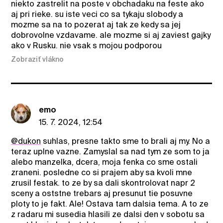
niekto zastrelit na poste v obchadaku na feste ako
aj pri rieke. su iste veci co sa tykaju slobody a
mozme sa na to pozerat aj tak ze kedy sa jej
dobrovolne vzdavame. ale mozme si aj zaviest gajky
ako v Rusku. nie vsak s mojou podporou
Zobraziť vlákno
emo
15. 7. 2024, 12:54
@dukon
suhlas, presne takto sme to brali aj my. No a
teraz uplne vazne. Zamyslal sa nad tym ze som to ja
alebo manzelka, dcera, moja fenka co sme ostali
zraneni. posledne co si prajem aby sa kvoli mne
zrusil festak. to ze by sa dali skontrolovat napr 2
sceny a oststne trebars aj presunut tie posuvne
ploty to je fakt. Ale! Ostava tam dalsia tema. A to ze
z radaru mi susedia hlasili ze dalsi den v sobotu sa