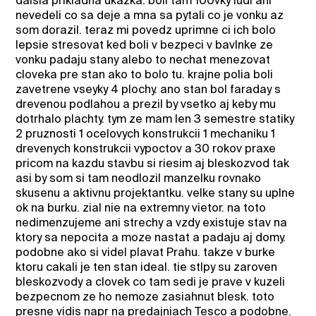
dalsia prikladna ukazka. boli tam 100vky ludi ani
nevedeli co sa deje a mna sa pytali co je vonku az
som dorazil. teraz mi povedz uprimne ci ich bolo
lepsie stresovat ked boli v bezpeci v bavlnke ze
vonku padaju stany alebo to nechat menezovat
cloveka pre stan ako to bolo tu. krajne polia boli
zavetrene vseyky 4 plochy. ano stan bol faraday s
drevenou podlahou a prezil by vsetko aj keby mu
dotrhalo plachty. tym ze mam len 3 semestre statiky
2 pruznosti 1 ocelovych konstrukcii 1 mechaniku 1
drevenych konstrukcii vypoctov a 30 rokov praxe
pricom na kazdu stavbu si riesim aj bleskozvod tak
asi by som si tam neodlozil manzelku rovnako
skusenu a aktivnu projektantku. velke stany su uplne
ok na burku. zial nie na extremny vietor. na toto
nedimenzujeme ani strechy a vzdy existuje stav na
ktory sa nepocita a moze nastat a padaju aj domy.
podobne ako si videl plavat Prahu. takze v burke
ktoru cakali je ten stan ideal. tie stlpy su zaroven
bleskozvody a clovek co tam sedi je prave v kuzeli
bezpecnom ze ho nemoze zasiahnut blesk. toto
presne vidis napr na predajniach Tesco a podobne.