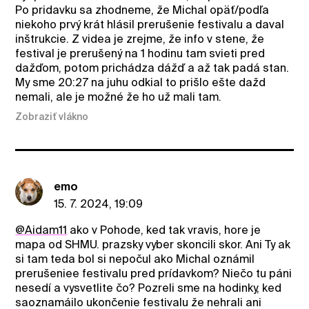
Po pridavku sa zhodneme, že Michal opäť/podľa
niekoho prvý krát hlásil prerušenie festivalu a daval
inštrukcie. Z videa je zrejme, že info v stene, že
festival je prerušený na 1 hodinu tam svieti pred
dažďom, potom prichádza dážď a až tak padá stan.
My sme 20:27 na juhu odkial to prišlo ešte dažd
nemali, ale je možné že ho už mali tam.
Zobraziť vlákno
emo
15. 7. 2024, 19:09
@Aidam11
ako v Pohode, ked tak vravis, hore je
mapa od SHMU. prazsky vyber skoncili skor. Ani Ty ak
si tam teda bol si nepočul ako Michal oznámil
prerušeniee festivalu pred prídavkom? Niečo tu páni
nesedí a vysvetlite čo? Pozreli sme na hodinky, ked
saoznamáilo ukončenie festivalu že nehrali ani