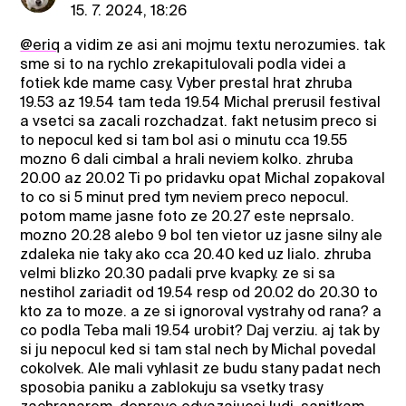
15. 7. 2024, 18:26
@eriq
a vidim ze asi ani mojmu textu nerozumies. tak
sme si to na rychlo zrekapitulovali podla videi a
fotiek kde mame casy. Vyber prestal hrat zhruba
19.53 az 19.54 tam teda 19.54 Michal prerusil festival
a vsetci sa zacali rozchadzat. fakt netusim preco si
to nepocul ked si tam bol asi o minutu cca 19.55
mozno 6 dali cimbal a hrali neviem kolko. zhruba
20.00 az 20.02 Ti po pridavku opat Michal zopakoval
to co si 5 minut pred tym neviem preco nepocul.
potom mame jasne foto ze 20.27 este neprsalo.
mozno 20.28 alebo 9 bol ten vietor uz jasne silny ale
zdaleka nie taky ako cca 20.40 ked uz lialo. zhruba
velmi blizko 20.30 padali prve kvapky. ze si sa
nestihol zariadit od 19.54 resp od 20.02 do 20.30 to
kto za to moze. a ze si ignoroval vystrahy od rana? a
co podla Teba mali 19.54 urobit? Daj verziu. aj tak by
si ju nepocul ked si tam stal nech by Michal povedal
cokolvek. Ale mali vyhlasit ze budu stany padat nech
sposobia paniku a zablokuju sa vsetky trasy