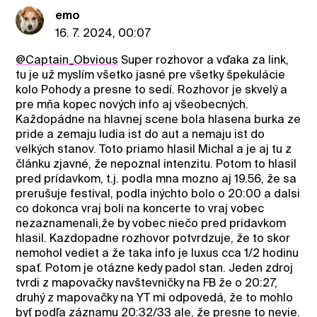
emo
16. 7. 2024, 00:07
@Captain_Obvious
Super rozhovor a vďaka za link,
tu je už myslím všetko jasné pre všetky špekulácie
kolo Pohody a presne to sedí. Rozhovor je skvelý a
pre mňa kopec nových info aj všeobecných.
Každopádne na hlavnej scene bola hlasena burka ze
pride a zemaju ludia ist do aut a nemaju ist do
velkých stanov. Toto priamo hlasil Michal a je aj tu z
článku zjavné, že nepoznal intenzitu. Potom to hlasil
pred prídavkom, t.j. podla mna mozno aj 19.56, že sa
prerušuje festival, podla inýchto bolo o 20:00 a dalsi
co dokonca vraj boli na koncerte to vraj vobec
nezaznamenali,že by vobec niečo pred pridavkom
hlasil. Kazdopadne rozhovor potvrdzuje, že to skor
nemohol vediet a že taka info je luxus cca 1/2 hodinu
spať. Potom je otázne kedy padol stan. Jeden zdroj
tvrdi z mapovačky navštevničky na FB že o 20:27,
druhý z mapovačky na YT mi odpovedá, že to mohlo
byť podľa záznamu 20:32/33 ale, že presne to nevie.