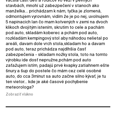
väčšia časť deti a rodičov vo veži v pevných
stavbách, mnohí už zabezpečení v stanoch ako
manželka... prichádzam k nám, tyčka je zlomená,
odmontujem vyrovnám, vidím že je po nej, uvolnujem
5 napinacich lan čo mam kotvených v zemi na dvoch
klikoch dvojitým istením, skrutim to cele a pachám
pod auto, skladám koberec a pchám pod auto,
rozkladám kempingový stol aby náhodou nelietal po
areáli, davam dole vrch stola,skladam ho a davam
pod auto, teraz prichádza najdlhšia časť
zabezpečenia - skladam nožky stola, toto na tomto
výrobku ide dosť nepružne,pchám pod auto
zaťažujem istím, padajú prvé kvapky zatiahnem ešte
šnury a šup do postele čo mám cez celé osobné
auto, do cca 3minut sa auto začne silno kývať, je tu
ten vietor... kde je aké časové pochybenie
meteorologa?
Zobraziť vlákno