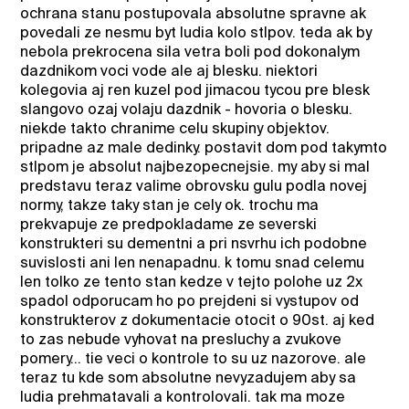
ochrana stanu postupovala absolutne spravne ak
povedali ze nesmu byt ludia kolo stlpov. teda ak by
nebola prekrocena sila vetra boli pod dokonalym
dazdnikom voci vode ale aj blesku. niektori
kolegovia aj ren kuzel pod jimacou tycou pre blesk
slangovo ozaj volaju dazdnik - hovoria o blesku.
niekde takto chranime celu skupiny objektov.
pripadne az male dedinky. postavit dom pod takymto
stlpom je absolut najbezopecnejsie. my aby si mal
predstavu teraz valime obrovsku gulu podla novej
normy, takze taky stan je cely ok. trochu ma
prekvapuje ze predpokladame ze severski
konstrukteri su dementni a pri nsvrhu ich podobne
suvislosti ani len nenapadnu. k tomu snad celemu
len tolko ze tento stan kedze v tejto polohe uz 2x
spadol odporucam ho po prejdeni si vystupov od
konstrukterov z dokumentacie otocit o 90st. aj ked
to zas nebude vyhovat na presluchy a zvukove
pomery... tie veci o kontrole to su uz nazorove. ale
teraz tu kde som absolutne nevyzadujem aby sa
ludia prehmatavali a kontrolovali. tak ma moze