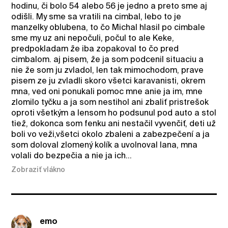
hodinu, či bolo 54 alebo 56 je jedno a preto sme aj
odišli. My sme sa vratili na cimbal, lebo to je
manzelky oblubena, to čo Michal hlasil po cimbale
sme my uz ani nepočuli, počul to ale Keke,
predpokladam že iba zopakoval to čo pred
cimbalom. aj pisem, že ja som podcenil situaciu a
nie že som ju zvladol, len tak mimochodom, prave
pisem ze ju zvladli skoro všetci karavanisti, okrem
mna, ved oni ponukali pomoc mne anie ja im, mne
zlomilo tyčku a ja som nestihol ani zbaliť pristrešok
oproti všetkým a lensom ho podsunul pod auto a stol
tiež, dokonca som fenku ani nestačil vyvenčiť, deti už
boli vo veži,všetci okolo zbaleni a zabezpečení a ja
som doloval zlomený kolík a uvolnoval lana, mna
volali do bezpečia a nie ja ich...
Zobraziť vlákno
emo