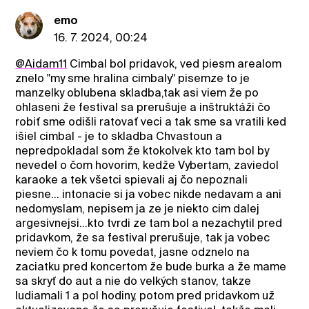
emo
16. 7. 2024, 00:24
@Aidam11
Cimbal bol pridavok, ved piesm arealom
znelo "my sme hralina cimbaly" pisemze to je
manzelky oblubena skladba,tak asi viem že po
ohlaseni že festival sa prerušuje a inštruktáži čo
robiť sme odišli ratovať veci a tak sme sa vratili ked
išiel cimbal - je to skladba Chvastoun a
nepredpokladal som že ktokolvek kto tam bol by
nevedel o čom hovorim, kedže Vybertam, zaviedol
karaoke a tek všetci spievali aj čo nepoznali
piesne... intonacie si ja vobec nikde nedavam a ani
nedomyslam, nepisem ja ze je niekto cim dalej
argesivnejsi...kto tvrdi ze tam bol a nezachytil pred
pridavkom, že sa festival prerušuje, tak ja vobec
neviem čo k tomu povedat, jasne odznelo na
zaciatku pred koncertom že bude burka a že mame
sa skryť do aut a nie do velkých stanov, takze
ludiamali 1 a pol hodiny, potom pred pridavkom už