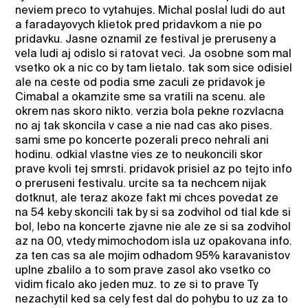
neviem preco to vytahujes. Michal poslal ludi do aut
a faradayovych klietok pred pridavkom a nie po
pridavku. Jasne oznamil ze festival je preruseny a
vela ludi aj odislo si ratovat veci. Ja osobne som mal
vsetko ok a nic co by tam lietalo. tak som sice odisiel
ale na ceste od podia sme zaculi ze pridavok je
Cimabal a okamzite sme sa vratili na scenu. ale
okrem nas skoro nikto. verzia bola pekne rozvlacna
no aj tak skoncila v case a nie nad cas ako pises.
sami sme po koncerte pozerali preco nehrali ani
hodinu. odkial vlastne vies ze to neukoncili skor
prave kvoli tej smrsti. pridavok prisiel az po tejto info
o preruseni festivalu. urcite sa ta nechcem nijak
dotknut, ale teraz akoze fakt mi chces povedat ze
na 54 keby skoncili tak by si sa zodvihol od tial kde si
bol, lebo na koncerte zjavne nie ale ze si sa zodvihol
az na 00, vtedy mimochodom isla uz opakovana info.
za ten cas sa ale mojim odhadom 95% karavanistov
uplne zbalilo a to som prave zasol ako vsetko co
vidim ficalo ako jeden muz. to ze si to prave Ty
nezachytil ked sa cely fest dal do pohybu to uz za to