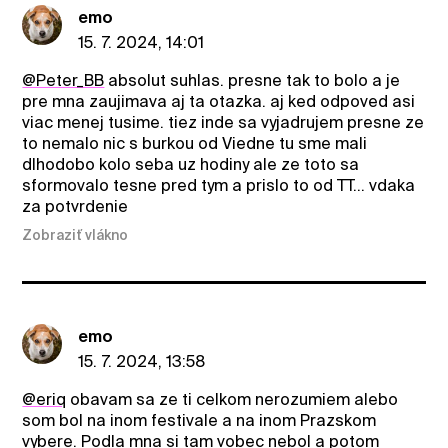
emo
15. 7. 2024, 14:01
@Peter_BB
absolut suhlas. presne tak to bolo a je
pre mna zaujimava aj ta otazka. aj ked odpoved asi
viac menej tusime. tiez inde sa vyjadrujem presne ze
to nemalo nic s burkou od Viedne tu sme mali
dlhodobo kolo seba uz hodiny ale ze toto sa
sformovalo tesne pred tym a prislo to od TT... vdaka
za potvrdenie
Zobraziť vlákno
emo
15. 7. 2024, 13:58
@eriq
obavam sa ze ti celkom nerozumiem alebo
som bol na inom festivale a na inom Prazskom
vybere. Podla mna si tam vobec nebol a potom