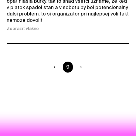
opat hlasia burky. tak to snad vsetci uzname, ze ked
v piatok spadol stan a v sobotu by bol potencionalny
dalsi problem, to si organizator pri najlepsej voli fakt
nemoze dovolit
Zobraziť vlákno
Ste na strane
9