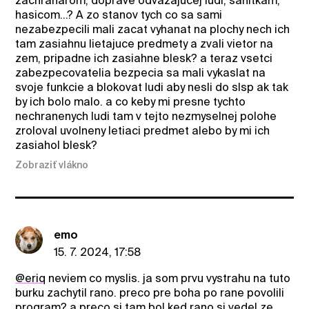
zachranarom, doprave odvazajucej ludi, sanitkam,
hasicom...? A zo stanov tych co sa sami
nezabezpecili mali zacat vyhanat na plochy nech ich
tam zasiahnu lietajuce predmety a zvali vietor na
zem, pripadne ich zasiahne blesk? a teraz vsetci
zabezpecovatelia bezpecia sa mali vykaslat na
svoje funkcie a blokovat ludi aby nesli do slsp ak tak
by ich bolo malo. a co keby mi presne tychto
nechranenych ludi tam v tejto nezmyselnej polohe
zroloval uvolneny letiaci predmet alebo by mi ich
zasiahol blesk?
Zobraziť vlákno
emo
15. 7. 2024, 17:58
@eriq
neviem co myslis. ja som prvu vystrahu na tuto
burku zachytil rano. preco pre boha po rane povolili
program? a preco si tam bol ked rano si vedel ze