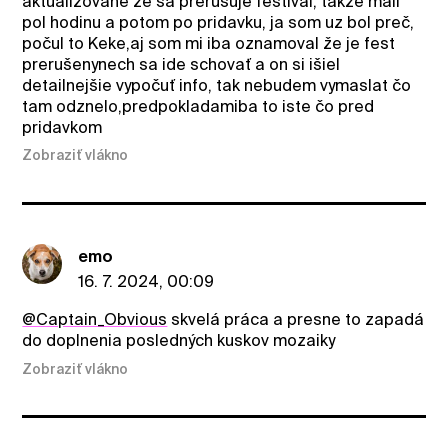
aktualizovane že sa prerušuje festival, takže mali
pol hodinu a potom po pridavku, ja som uz bol preč,
počul to Keke,aj som mi iba oznamoval že je fest
prerušenynech sa ide schovať a on si išiel
detailnejšie vypočuť info, tak nebudem vymaslat čo
tam odznelo,predpokladamiba to iste čo pred
pridavkom
Zobraziť vlákno
emo
16. 7. 2024, 00:09
@Captain_Obvious
skvelá práca a presne to zapadá
do doplnenia posledných kuskov mozaiky
Zobraziť vlákno