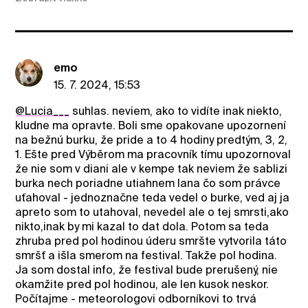
emo
15. 7. 2024, 15:53
@Lucia___
suhlas. neviem, ako to vidíte inak niekto,
kludne ma opravte. Boli sme opakovane upozornení
na bežnú burku, že pride a to 4 hodiny predtým, 3, 2,
1. Ešte pred Výběrom ma pracovník tímu upozornoval
že nie som v diani ale v kempe tak neviem že sablizi
burka nech poriadne utiahnem lana čo som právce
uťahoval - jednoznačne teda vedel o burke, ved aj ja
apreto som to utahoval, nevedel ale o tej smrsti,ako
nikto,inak by mi kazal to dat dola. Potom sa teda
zhruba pred pol hodinou úderu smršte vytvorila táto
smršť a išla smerom na festival. Takže pol hodina.
Ja som dostal info, že festival bude prerušený, nie
okamžite pred pol hodinou, ale len kusok neskor.
Počítajme - meteorologovi odborníkovi to trvá