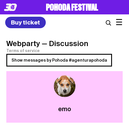
POHODA FESTIVAL
☰
Buy ticket
Webparty
— Discussion
Terms of service
Show messages by Pohoda #agenturapohoda
emo