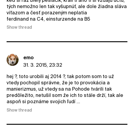
keď si raz biely pešiačik, králi tí áno tí si vzdajú úctu,
tých nemožno len tak vyšupnúť, ale dole žiadna sláva
víťazom a česť porazeným neplatia
ferdinand na C4, einsturzende na B5
Show thread
emo
31. 3. 2015, 23:32
hej ?, toto urobili aj 2014 ?, tak potom som to už
vtedy pochopil správne, že je to provokácia a
manierizmus, už vtedy sa na Pohode tvárili tak
predôležito, netušil som že ich to stále drží, tak ale
aspoň si poznáme svojich ľudí ...
Show thread