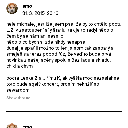
emo
31. 3. 2015, 23:16
hele michale, jestliže jsem psal že by to chtělo poctu
L.Z. v zastoupení síly štatlu, tak je to tady! něco o
čem by se nám ani nesnilo
něco o co bych si zde nikdy nenapsal
dunaj je späť!!! možno to len ja som tak zaspatý a
smeješ sa teraz popod fúz, že veď to bude prvá
novinka z našej scény spolu s Bez ladu a skladu,
chiki a chvm
pocta Lenke Z a Jiřímu K, ak vyššia moc nezasiahne
toto bude sqelý koncert, prosím nekrížiť so
sewardom
Show thread
emo