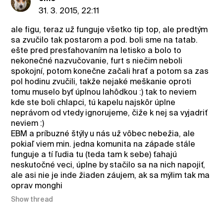
31. 3. 2015, 22:11
ale figu, teraz už funguje všetko tip top, ale predtým
sa zvučilo tak postarom a pod. boli sme na tatab.
ešte pred presťahovaním na letisko a bolo to
nekonečné nazvučovanie, furt s niečim neboli
spokojní, potom konečne začali hrať a potom sa zas
pol hodinu zvučili, takže nejaké meškanie oproti
tomu muselo byť úplnou lahôdkou :) tak to neviem
kde ste boli chlapci, tú kapelu najskôr úplne
neprávom od vtedy ignorujeme, čiže k nej sa vyjadriť
neviem :)
EBM a príbuzné štýly u nás už vôbec nebežia, ale
pokiaľ viem min. jedna komunita na západe stále
funguje a tí ľudia tu (teda tam k sebe) ťahajú
neskutočné veci, úplne by stačilo sa na nich napojiť,
ale asi nie je inde žiaden záujem, ak sa mýlim tak ma
oprav monghi
Show thread