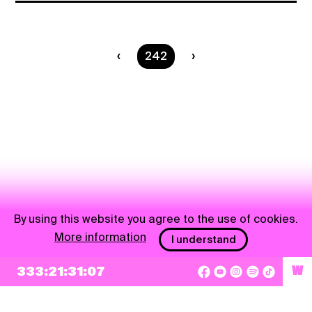
You are on page
242
By using this website you agree to the use of cookies.
More information
I understand
333:21:31:07
W
NEWSLETTER