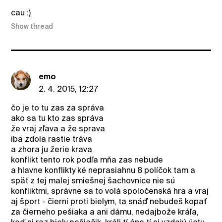
cau :)
Show thread
emo
2. 4. 2015, 12:27
čo je to tu zas za správa
ako sa tu kto zas správa
že vraj zľava a že sprava
iba zdola rastie tráva
a zhora ju žerie krava
konflikt tento rok podľa mňa zas nebude
a hlavne konflikty ké neprasiahnu 8 políčok tam a
späť z tej malej smiešnej šachovnice nie sú
konfliktmi, správne sa to volá spoločenská hra a vraj
aj šport - čierni proti bielym, ta snáď nebudeš kopať
za čierneho pešiaka a ani dámu, nedajbože kráľa,