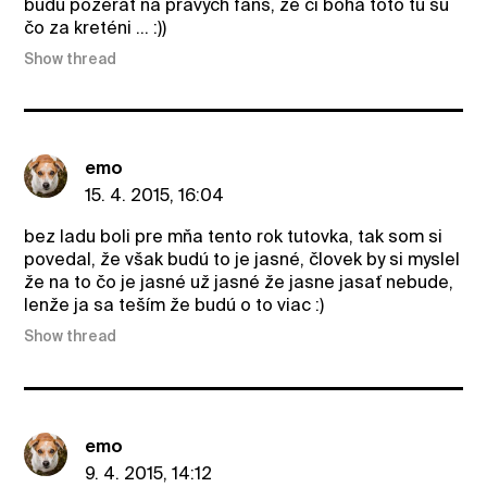
budú pozerať na pravých fans, že ci boha toto tu sú
čo za kreténi ... :))
Show thread
emo
15. 4. 2015, 16:04
bez ladu boli pre mňa tento rok tutovka, tak som si
povedal, že však budú to je jasné, človek by si myslel
že na to čo je jasné už jasné že jasne jasať nebude,
lenže ja sa teším že budú o to viac :)
Show thread
emo
9. 4. 2015, 14:12