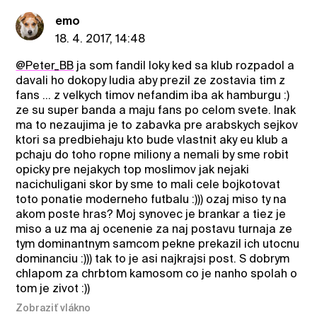
emo
18. 4. 2017, 14:48
@Peter_BB
ja som fandil loky ked sa klub rozpadol a
davali ho dokopy ludia aby prezil ze zostavia tim z
fans ... z velkych timov nefandim iba ak hamburgu :)
ze su super banda a maju fans po celom svete. Inak
ma to nezaujima je to zabavka pre arabskych sejkov
ktori sa predbiehaju kto bude vlastnit aky eu klub a
pchaju do toho ropne miliony a nemali by sme robit
opicky pre nejakych top moslimov jak nejaki
nacichuligani skor by sme to mali cele bojkotovat
toto ponatie moderneho futbalu :))) ozaj miso ty na
akom poste hras? Moj synovec je brankar a tiez je
miso a uz ma aj ocenenie za naj postavu turnaja ze
tym dominantnym samcom pekne prekazil ich utocnu
dominanciu :))) tak to je asi najkrajsi post. S dobrym
chlapom za chrbtom kamosom co je nanho spolah o
tom je zivot :))
Zobraziť vlákno