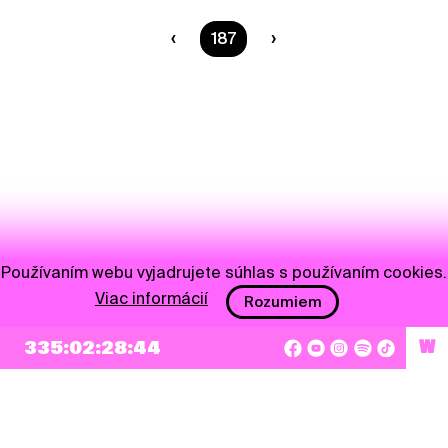
Ste na strane
187
Používaním webu vyjadrujete súhlas s používaním cookies.
Viac informácií
Rozumiem
335:02:28:44
W
NEWSLETTER
Prihlásiť sa