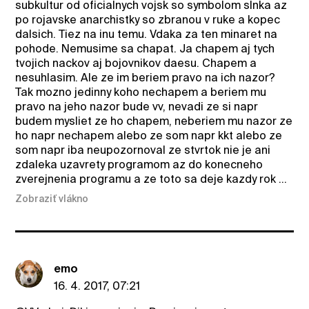
subkultur od oficialnych vojsk so symbolom slnka az
po rojavske anarchistky so zbranou v ruke a kopec
dalsich. Tiez na inu temu. Vdaka za ten minaret na
pohode. Nemusime sa chapat. Ja chapem aj tych
tvojich nackov aj bojovnikov daesu. Chapem a
nesuhlasim. Ale ze im beriem pravo na ich nazor?
Tak mozno jedinny koho nechapem a beriem mu
pravo na jeho nazor bude vv, nevadi ze si napr
budem mysliet ze ho chapem, neberiem mu nazor ze
ho napr nechapem alebo ze som napr kkt alebo ze
som napr iba neupozornoval ze stvrtok nie je ani
zdaleka uzavrety programom az do konecneho
zverejnenia programu a ze toto sa deje kazdy rok ...
Zobraziť vlákno
emo
16. 4. 2017, 07:21