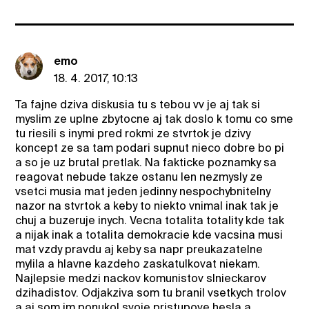
emo
18. 4. 2017, 10:13
Ta fajne dziva diskusia tu s tebou vv je aj tak si
myslim ze uplne zbytocne aj tak doslo k tomu co sme
tu riesili s inymi pred rokmi ze stvrtok je dzivy
koncept ze sa tam podari supnut nieco dobre bo pi
a so je uz brutal pretlak. Na fakticke poznamky sa
reagovat nebude takze ostanu len nezmysly ze
vsetci musia mat jeden jedinny nespochybnitelny
nazor na stvrtok a keby to niekto vnimal inak tak je
chuj a buzeruje inych. Vecna totalita totality kde tak
a nijak inak a totalita demokracie kde vacsina musi
mat vzdy pravdu aj keby sa napr preukazatelne
mylila a hlavne kazdeho zaskatulkovat niekam.
Najlepsie medzi nackov komunistov slnieckarov
dzihadistov. Odjakziva som tu branil vsetkych trolov
a aj som im ponukol svoje pristupove hesla a