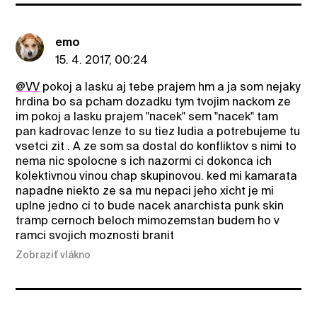
emo
15. 4. 2017, 00:24
@VV
pokoj a lasku aj tebe prajem hm a ja som nejaky
hrdina bo sa pcham dozadku tym tvojim nackom ze
im pokoj a lasku prajem "nacek" sem "nacek" tam
pan kadrovac lenze to su tiez ludia a potrebujeme tu
vsetci zit . A ze som sa dostal do konfliktov s nimi to
nema nic spolocne s ich nazormi ci dokonca ich
kolektivnou vinou chap skupinovou. ked mi kamarata
napadne niekto ze sa mu nepaci jeho xicht je mi
uplne jedno ci to bude nacek anarchista punk skin
tramp cernoch beloch mimozemstan budem ho v
ramci svojich moznosti branit
Zobraziť vlákno