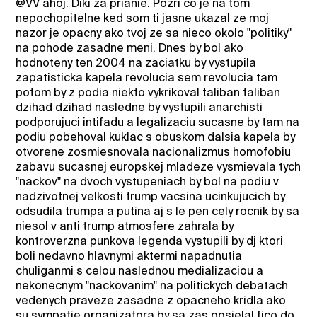
@VV
ahoj. Diki za prianie. Pozri co je na tom
nepochopitelne ked som ti jasne ukazal ze moj
nazor je opacny ako tvoj ze sa nieco okolo "politiky"
na pohode zasadne meni. Dnes by bol ako
hodnoteny ten 2004 na zaciatku by vystupila
zapatisticka kapela revolucia sem revolucia tam
potom by z podia niekto vykrikoval taliban taliban
dzihad dzihad nasledne by vystupili anarchisti
podporujuci intifadu a legalizaciu sucasne by tam na
podiu pobehoval kuklac s obuskom dalsia kapela by
otvorene zosmiesnovala nacionalizmus homofobiu
zabavu sucasnej europskej mladeze vysmievala tych
"nackov" na dvoch vystupeniach by bol na podiu v
nadzivotnej velkosti trump vacsina ucinkujucich by
odsudila trumpa a putina aj s le pen cely rocnik by sa
niesol v anti trump atmosfere zahrala by
kontroverzna punkova legenda vystupili by dj ktori
boli nedavno hlavnymi aktermi napadnutia
chuliganmi s celou naslednou medializaciou a
nekonecnym "nackovanim" na politickych debatach
vedenych praveze zasadne z opacneho kridla ako
su sympatie organizatora by sa zas posielal fico do