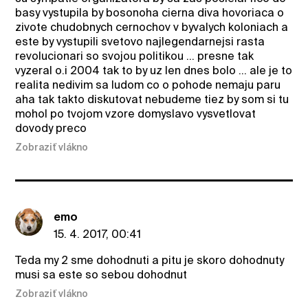
basy vystupila by bosonoha cierna diva hovoriaca o
zivote chudobnych cernochov v byvalych koloniach a
este by vystupili svetovo najlegendarnejsi rasta
revolucionari so svojou politikou ... presne tak
vyzeral o.i 2004 tak to by uz len dnes bolo ... ale je to
realita nedivim sa ludom co o pohode nemaju paru
aha tak takto diskutovat nebudeme tiez by som si tu
mohol po tvojom vzore domyslavo vysvetlovat
dovody preco
Zobraziť vlákno
emo
15. 4. 2017, 00:41
Teda my 2 sme dohodnuti a pitu je skoro dohodnuty
musi sa este so sebou dohodnut
Zobraziť vlákno