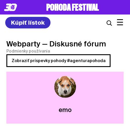
POHODA FESTIVAL
☰
Kúpiť lístok
Webparty
— Diskusné fórum
Podmienky používania
Zobraziť príspevky pohody #agenturapohoda
emo