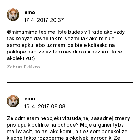
emo
17. 4. 2017, 20:37
@mimamima
tesime. Iste budes v 1 rade ako vzdy
tak kebyze davali tak mi vezmi tak ako minule
samolepku lebo uz mam iba biele koliesko na
poklope nadrze uz tam nevidno ani naznak tlace
akolektivu :)
Zobraziť vlákno
emo
16. 4. 2017, 08:08
Ze odmietam neobjektivitu udajnej zasadnej zmeny
pristupu k politike na pohode? Moje argunenty by
mali stacit, no asi ako komu, a tiez som ponukol ze
kludne takto rozoberme akykolvek iny rocnik. Ze