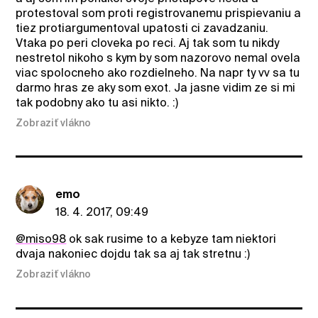
protestoval som proti registrovanemu prispievaniu a
tiez protiargumentoval upatosti ci zavadzaniu.
Vtaka po peri cloveka po reci. Aj tak som tu nikdy
nestretol nikoho s kym by som nazorovo nemal ovela
viac spolocneho ako rozdielneho. Na napr ty vv sa tu
darmo hras ze aky som exot. Ja jasne vidim ze si mi
tak podobny ako tu asi nikto. :)
Zobraziť vlákno
emo
18. 4. 2017, 09:49
@miso98
ok sak rusime to a kebyze tam niektori
dvaja nakoniec dojdu tak sa aj tak stretnu :)
Zobraziť vlákno