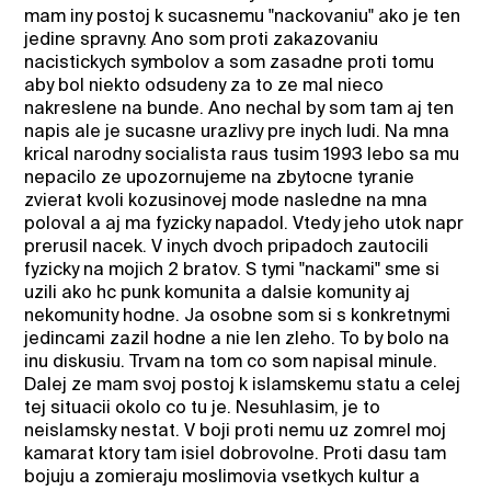
mam iny postoj k sucasnemu "nackovaniu" ako je ten
jedine spravny. Ano som proti zakazovaniu
nacistickych symbolov a som zasadne proti tomu
aby bol niekto odsudeny za to ze mal nieco
nakreslene na bunde. Ano nechal by som tam aj ten
napis ale je sucasne urazlivy pre inych ludi. Na mna
krical narodny socialista raus tusim 1993 lebo sa mu
nepacilo ze upozornujeme na zbytocne tyranie
zvierat kvoli kozusinovej mode nasledne na mna
poloval a aj ma fyzicky napadol. Vtedy jeho utok napr
prerusil nacek. V inych dvoch pripadoch zautocili
fyzicky na mojich 2 bratov. S tymi "nackami" sme si
uzili ako hc punk komunita a dalsie komunity aj
nekomunity hodne. Ja osobne som si s konkretnymi
jedincami zazil hodne a nie len zleho. To by bolo na
inu diskusiu. Trvam na tom co som napisal minule.
Dalej ze mam svoj postoj k islamskemu statu a celej
tej situacii okolo co tu je. Nesuhlasim, je to
neislamsky nestat. V boji proti nemu uz zomrel moj
kamarat ktory tam isiel dobrovolne. Proti dasu tam
bojuju a zomieraju moslimovia vsetkych kultur a