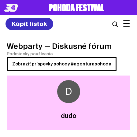
POHODA FESTIVAL
☰
Kúpiť lístok
Webparty
— Diskusné fórum
Podmienky používania
Zobraziť príspevky pohody #agenturapohoda
D
dudo