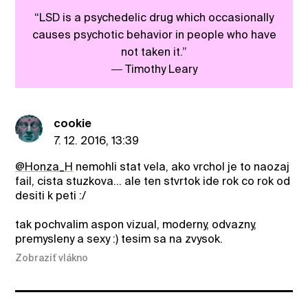
“LSD is a psychedelic drug which occasionally
causes psychotic behavior in people who have
not taken it.”
― Timothy Leary
cookie
7. 12. 2016, 13:39
@Honza_H
nemohli stat vela, ako vrchol je to naozaj
fail, cista stuzkova... ale ten stvrtok ide rok co rok od
desiti k peti :/
tak pochvalim aspon vizual, moderny, odvazny,
premysleny a sexy :) tesim sa na zvysok.
Zobraziť vlákno