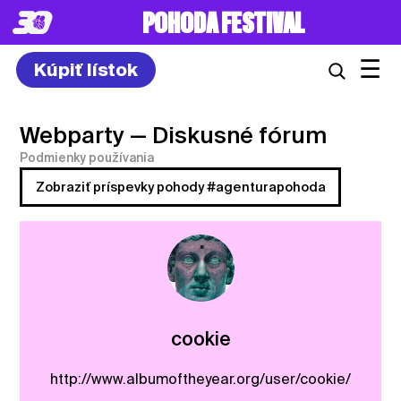
POHODA FESTIVAL
☰
Kúpiť lístok
Webparty
— Diskusné fórum
Podmienky používania
Zobraziť príspevky pohody #agenturapohoda
cookie
http://www.albumoftheyear.org/user/cookie/