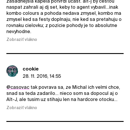
zasadnejsia kapela potvrdi ucast. alt-j by cestou
naspat zahrali aj dj set, keby to agent vybavil...inak
kombo colours a pohoda nedava zmysel, kombo ma
zmysel ked sa festy doplnaju, nie ked sa pretahuju o
rovnaku cielovku; z pozicie pohody je to absolutne
nevyhodne.
Zobraziť vlákno
cookie
28. 11. 2016, 14:55
@casovac
tak povrava sa, ze Michal ich velmi chce,
snad sa teda zadarilo... nieco som sa dopocul aj o
Alt-J, ale tusim uz stihaju len na hardcore otocku...
Zobraziť vlákno