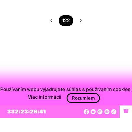
Ste na strane
122
Používaním webu vyjadrujete súhlas s používaním cookies.
Viac informácií
Rozumiem
332:23:26:40
W
NEWSLETTER
Prihlásiť sa