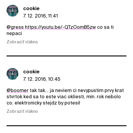
cookie
7. 12. 2016, 11:41
@gress
https://youtu.be/-QTzOomB5zw
co sa ti
nepaci
Zobraziť vlákno
cookie
7. 12. 2016, 10:45
@boomer
tak tak... ja neviem ci nevypustim prvy krat
stvrtok ked sa to este viac okliesti, min. rok nebolo
co. elektronicky stejdz by potesil
Zobraziť vlákno