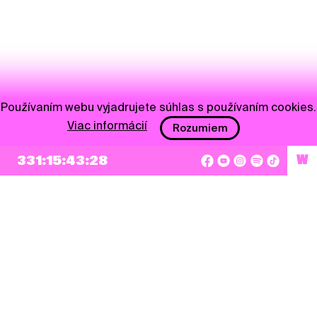
Používaním webu vyjadrujete súhlas s používaním cookies.
Viac informácií
Rozumiem
331:15:43:28
W
NEWSLETTER
Prihlásiť sa
Súhlasím so zapísaním mojej e-mailovej adresy do Pohoda Newslettra a využívaním
na marketingové účely.