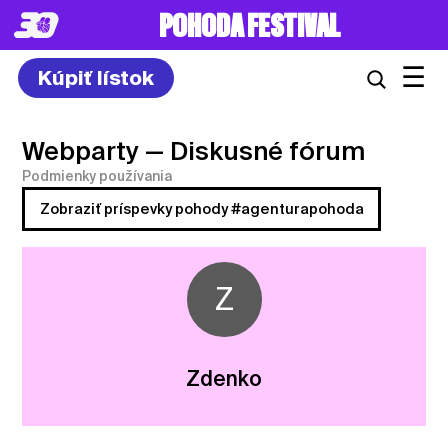
POHODA FESTIVAL
☰
Kúpiť lístok
Webparty
— Diskusné fórum
Podmienky používania
Zobraziť príspevky pohody #agenturapohoda
Z
Zdenko