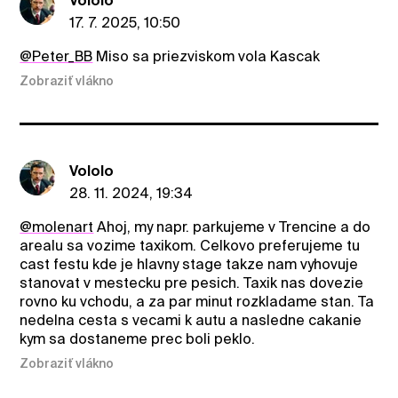
Vololo
17. 7. 2025, 10:50
@Peter_BB
Miso sa priezviskom vola Kascak
Zobraziť vlákno
Vololo
28. 11. 2024, 19:34
@molenart
Ahoj, my napr. parkujeme v Trencine a do
arealu sa vozime taxikom. Celkovo preferujeme tu
cast festu kde je hlavny stage takze nam vyhovuje
stanovat v mestecku pre pesich. Taxik nas dovezie
rovno ku vchodu, a za par minut rozkladame stan. Ta
nedelna cesta s vecami k autu a nasledne cakanie
kym sa dostaneme prec boli peklo.
Zobraziť vlákno