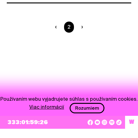
Ste na strane
2
Používaním webu vyjadrujete súhlas s používaním cookies.
Viac informácií
Rozumiem
333:01:59:26
W
NEWSLETTER