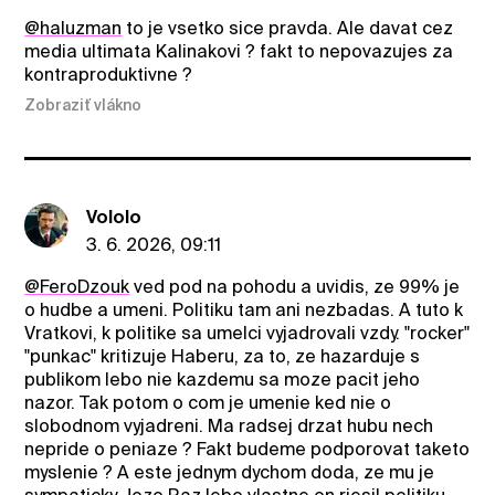
@haluzman
to je vsetko sice pravda. Ale davat cez
media ultimata Kalinakovi ? fakt to nepovazujes za
kontraproduktivne ?
Zobraziť vlákno
Vololo
3. 6. 2026, 09:11
@FeroDzouk
ved pod na pohodu a uvidis, ze 99% je
o hudbe a umeni. Politiku tam ani nezbadas. A tuto k
Vratkovi, k politike sa umelci vyjadrovali vzdy. "rocker"
"punkac" kritizuje Haberu, za to, ze hazarduje s
publikom lebo nie kazdemu sa moze pacit jeho
nazor. Tak potom o com je umenie ked nie o
slobodnom vyjadreni. Ma radsej drzat hubu nech
nepride o peniaze ? Fakt budeme podporovat taketo
myslenie ? A este jednym dychom doda, ze mu je