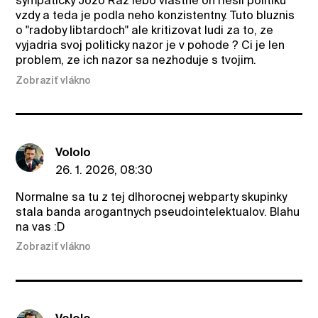
sympaticky Jozo Raz lebo vlastne on riesil politiku
vzdy a teda je podla neho konzistentny. Tuto bluznis
o "radoby libtardoch" ale kritizovat ludi za to, ze
vyjadria svoj politicky nazor je v pohode ? Ci je len
problem, ze ich nazor sa nezhoduje s tvojim.
Zobraziť vlákno
Vololo
26. 1. 2026, 08:30
Normalne sa tu z tej dlhorocnej webparty skupinky
stala banda arogantnych pseudointelektualov. Blahu
na vas :D
Zobraziť vlákno