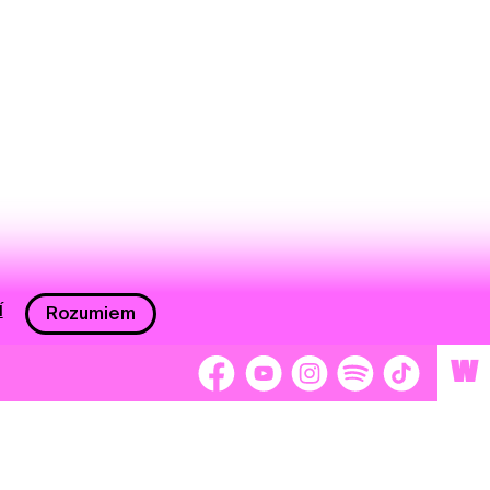
í
Rozumiem
W
 nám 2 %
Brigádnici