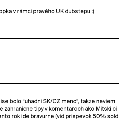
opka v rámci pravého UK dubstepu :)
ise bolo “uhadni SK/CZ meno”, takze neviem
ie zahranicne tipy v komentaroch ako Mitski ci
ento rok ide bravurne (vid prispevok 50% sold