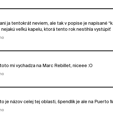
ani ja tentokrát neviem, ale tak v popise je napísané “
nejakú veľkú kapelu, ktorá tento rok nestihla vystúpiť
kno
toto mi vychadza na Marc Rebillet, niceee :O
kno
to je názov celej tej oblasti, špendlík je ale na Puert
kno