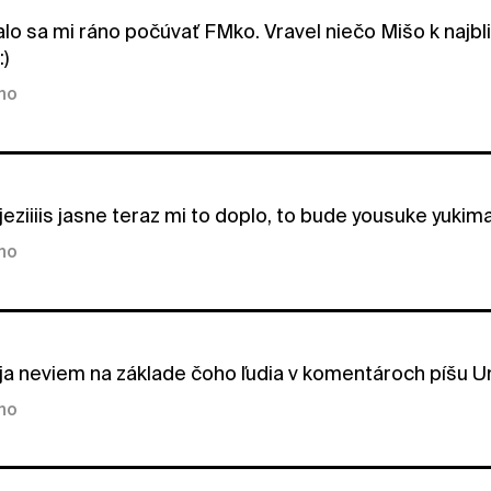
alo sa mi ráno počúvať FMko. Vravel niečo Mišo k najb
)
kno
jeziiiis jasne teraz mi to doplo, to bude yousuke yukim
kno
ja neviem na základe čoho ľudia v komentároch píšu U
kno