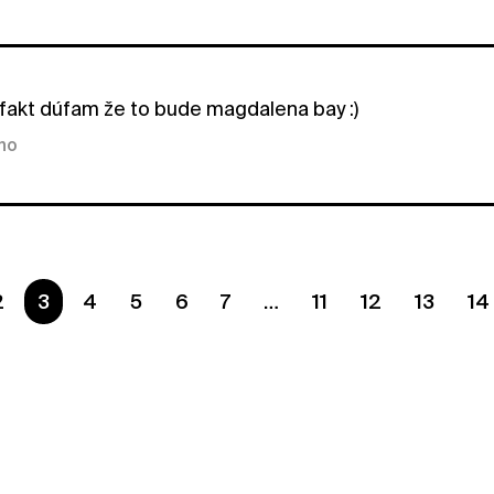
fakt dúfam že to bude magdalena bay :)
kno
2
Ste na strane
3
4
5
6
7
11
12
13
14