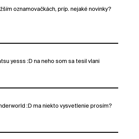
ližším oznamovačkách, príp. nejaké novinky?
atsu yesss :D na neho som sa tesil vlani
nderworld :D ma niekto vysvetlenie prosím?