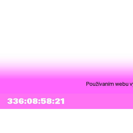
Používaním webu vy
336:08:58:20
NEWSLETTER