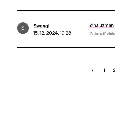
@haluzman
Swangi
S
15. 12. 2024, 19:28
Zobraziť vlá
1