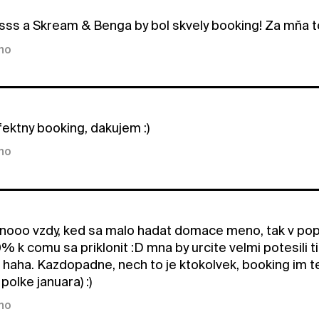
sss a Skream & Benga by bol skvely booking! Za mňa t
kno
fektny booking, dakujem :)
kno
nooo vzdy, ked sa malo hadat domace meno, tak v pop
% k comu sa priklonit :D mna by urcite velmi potesili t
haha. Kazdopadne, nech to je ktokolvek, booking im t
 polke januara) :)
kno