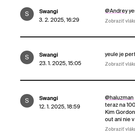
@Andrey
ye
Swangi
S
3. 2. 2025, 16:29
Zobraziť vlá
yeule je per
Swangi
S
23. 1. 2025, 15:05
Zobraziť vlá
@haluzman
Swangi
S
teraz na 100
12. 1. 2025, 18:59
Kim Gordon 
out ani nie v
Zobraziť vlá