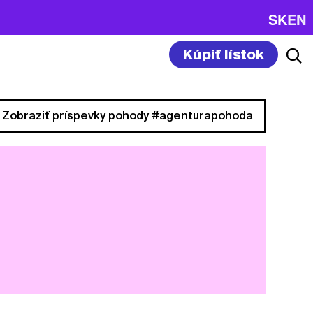
SK
EN
Kúpiť lístok
Zobraziť príspevky pohody #agenturapohoda